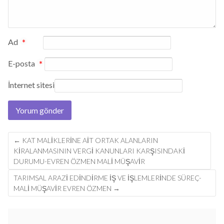
Ad
*
E-posta
*
İnternet sitesi
Post
←
KAT MALIKLERINE AIT ORTAK ALANLARIN
navigation
KIRALANMASININ VERGI KANUNLARI KARŞISINDAKI
DURUMU-EVREN ÖZMEN MALİ MÜŞAVİR
TARIMSAL ARAZİ EDİNDİRME İŞ VE İŞLEMLERİNDE SÜREÇ-
MALİ MÜŞAVİR EVREN ÖZMEN
→