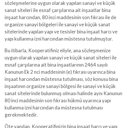
sözleşmelerine uygun olarak yapılan sanayi ve küçük
sanat siteleri ile esnaf çarşılarına ait inşaatlar bina
inşaat harcından, 80 inci maddesinin son fıkrası ile de
organize sanayi bölgeleri ile sanayi ve küçük sanat
sitelerinde yapılan yapı ve tesisler bina inşaat harcı ve
yapı kullanma izni harcından müstesna tutulmuştur.
Bu itibarla, Kooperatifiniz eliyle, ana sözleşmenize
uygun olarak yapılan sanayi ve küçük sanat siteleri ile
esnaf çarşılarına ait bina inşaatlarının 2464 sayılı
Kanunun Ek 2 nci maddesinin (e) fıkrası uyarınca bina
inşaat harcından müstesna tutulması, söz konusu bina
inşaatının organize sanayi bölgesi ile sanayi ve küçük
sanat sitelerinde bulunmuş olması halinde aynı Kanunun
80 inci maddesinin son fıkrası hükmü uyarınca yapı
kullanma izni harcından da müstesna tutulması
gerekmektedir.
Öte yandan, Kooperatifinizin bina inşaat harcı ve yapı