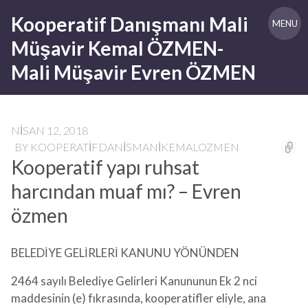
Skip
Kooperatif Danışmanı Mali
to
MENU
content
Müşavir Kemal ÖZMEN-
Mali Müşavir Evren ÖZMEN
NISAN 12, 2018
BY
KOOPERATIFDANISMANIKEMALOZMEN
Kooperatif yapı ruhsat
harcından muaf mı? – Evren
özmen
BELEDİYE GELİRLERİ KANUNU YÖNÜNDEN
2464 sayılı Belediye Gelirleri Kanununun Ek 2 nci
maddesinin (e) fıkrasında, kooperatifler eliyle, ana