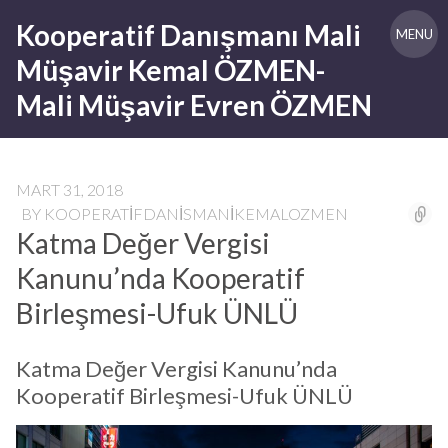
Skip
Kooperatif Danışmanı Mali
to
MENU
content
Müşavir Kemal ÖZMEN-
Mali Müşavir Evren ÖZMEN
MART 31, 2018
BY
KOOPERATIFDANISMANIKEMALOZMEN
Katma Değer Vergisi
Kanunu’nda Kooperatif
Birleşmesi-Ufuk ÜNLÜ
Katma Değer Vergisi Kanunu’nda
Kooperatif Birleşmesi-Ufuk ÜNLÜ