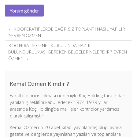
Post
←
KOOPERATIFLERDE ÇAĞRISIZ TOPLANTI NASIL YAPILIR
navigation
?-EVREN ÖZMEN
KOOPERATİF GENEL KURULUNDA HAZIR
BULUNDURULMASI GEREKEN BELGELER NELERDİR ?-EVREN
ÖZMEN
→
Kemal Özmen Kimdir ?
Fakülte birincisi olması nedeniyle Koç Holding tarafından
yapılan iş teklifini kabul ederek 1974-1979 yılları
arasında Koç Holding’de mali işler kontrolör yardımcısı
olarak çalışmıştır.
Kemal Özmen’in 20 adet kitabı yayınlanmış olup, ayrıca
gazete ve dergilerde yayınlanan yazıları ve toplantılara