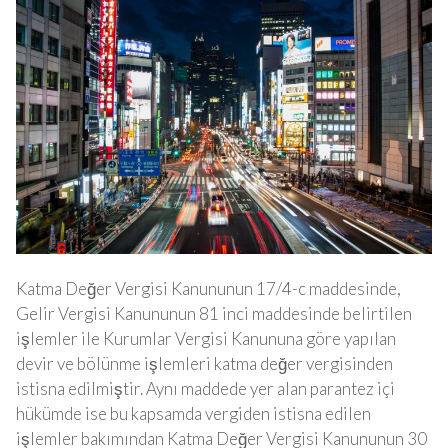
Katma Değer Vergisi Kanununun 17/4-c maddesinde,
Gelir Vergisi Kanununun 81 inci maddesinde belirtilen
işlemler ile Kurumlar Vergisi Kanununa göre yapılan
devir ve bölünme işlemleri katma değer vergisinden
istisna edilmiştir. Aynı maddede yer alan parantez içi
hükümde ise bu kapsamda vergiden istisna edilen
işlemler bakımından Katma Değer Vergisi Kanununun 30