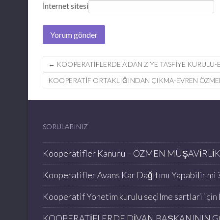
İnternet sitesi
Post
←
KOOPERATİFLERDE A’DAN Z’YE TASFİYE KURULU
navigation
KOOPERATIF ORTAKLIĞINDAN ÇIKMA-EVREN ÖZM
SORULARINIZ
Kooperatifler Kanunu – ÖZMEN MÜŞAVİRLİ
Kooperatifler Avans Kar Dağıtımı Yapabilir mi ?
Kooperatif Yonetim kurulu seçilme sartlari
için
KOOPERATİFLERDE DİVAN BAŞKANININ G