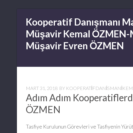
Skip
Kooperatif Danışmanı Ma
to
content
Müşavir Kemal ÖZMEN-
Müşavir Evren ÖZMEN
MART 31, 2018
BY
KOOPERATIFDANISMANIKE
Adım Adım Kooperatiflerd
ÖZMEN
Tasfiye Kurulunun Görevleri ve Tasfiyenin Yürü