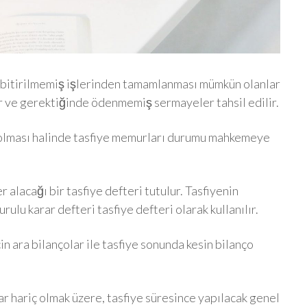
z bitirilmemiş işlerinden tamamlanması mümkün olanlar
lar ve gerektiğinde ödenmemiş sermayeler tahsil edilir.
a olması halinde tasfiye memurları durumu mahkemeye
er alacağı bir tasfiye defteri tutulur. Tasfiyenin
ulu karar defteri tasfiye defteri olarak kullanılır.
çin ara bilançolar ile tasfiye sonunda kesin bilanço
ar hariç olmak üzere, tasfiye süresince yapılacak genel