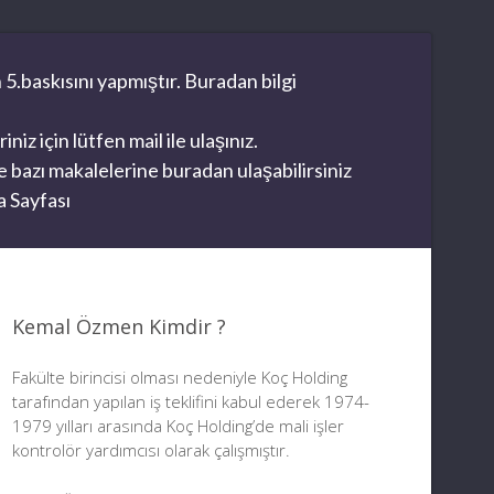
 5.baskısını yapmıştır. Buradan bilgi
z için lütfen mail ile ulaşınız.
 bazı makalelerine buradan ulaşabilirsiniz
 Sayfası
Kemal Özmen Kimdir ?
Fakülte birincisi olması nedeniyle Koç Holding
tarafından yapılan iş teklifini kabul ederek 1974-
1979 yılları arasında Koç Holding’de mali işler
kontrolör yardımcısı olarak çalışmıştır.