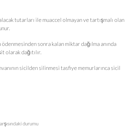
alacak tutarları ile muaccel olmayan ve tartışmalı olan
unur.
in ödenmesinden sonra kalan miktar dağılma anında
it olarak dağıtılır.
vanının sicilden silinmesi tasfiye memurlarınca sicil
karşısındaki durumu