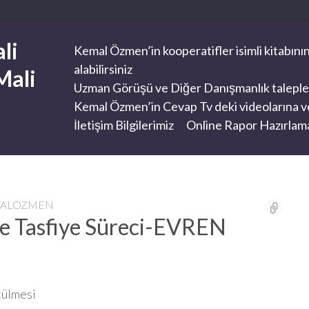
li
Kemal Özmen’in kooperatifler isimli kitabının
alabilirsiniz
Mali
Uzman Görüşü ve Diğer Danışmanlık taleplerini
Kemal Özmen’in Cevap Tv deki videolarına ve
İletişim Bilgilerimiz
Online Rapor Hazırlama
MALOZMEN
e Tasfiye Süreci-EVREN
tülmesi