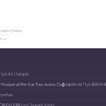
-EVREN ÖZMEN
EN
→
K
için
Ali Üsküplü
-Kooperatifler Kar Payı avansı Dağıtabilir mi ?
için
İBRAH
İsmihan
ÖREVLERİ
için
Cihangir Yıldız