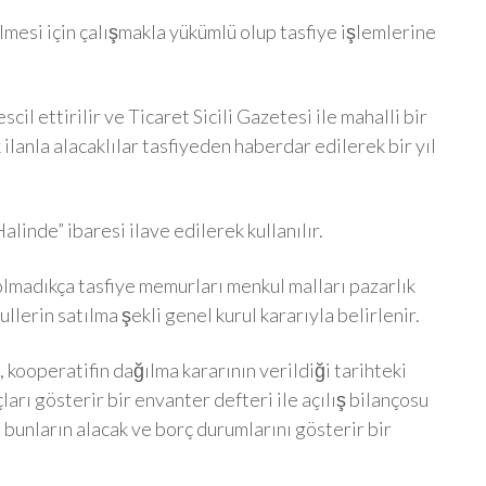
rilmesi için çalışmakla yükümlü olup tasfiye işlemlerine
cil ettirilir ve Ticaret Sicili Gazetesi ile mahalli bir
ilanla alacaklılar tasfiyeden haberdar edilerek bir yıl
alinde” ibaresi ilave edilerek kullanılır.
olmadıkça tasfiye memurları menkul malları pazarlık
llerin satılma şekli genel kurul kararıyla belirlenir.
 kooperatifin dağılma kararının verildiği tarihteki
ları gösterir bir envanter defteri ile açılış bilançosu
e bunların alacak ve borç durumlarını gösterir bir