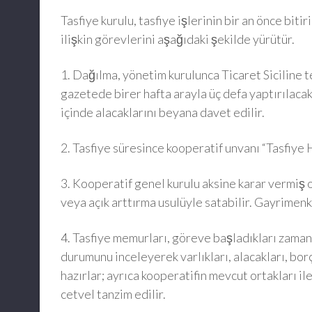
Tasfiye kurulu, tasfiye işlerinin bir an önce biti
ilişkin görevlerini aşağıdaki şekilde yürütür.
1. Dağılma, yönetim kurulunca Ticaret Siciline tes
gazetede birer hafta arayla üç defa yaptırılacak 
içinde alacaklarını beyana davet edilir.
2. Tasfiye süresince kooperatif unvanı “Tasfiye H
3. Kooperatif genel kurulu aksine karar vermiş 
veya açık arttırma usulüyle satabilir. Gayrimenku
4. Tasfiye memurları, göreve başladıkları zaman,
durumunu inceleyerek varlıkları, alacakları, borç
hazırlar; ayrıca kooperatifin mevcut ortakları il
cetvel tanzim edilir.