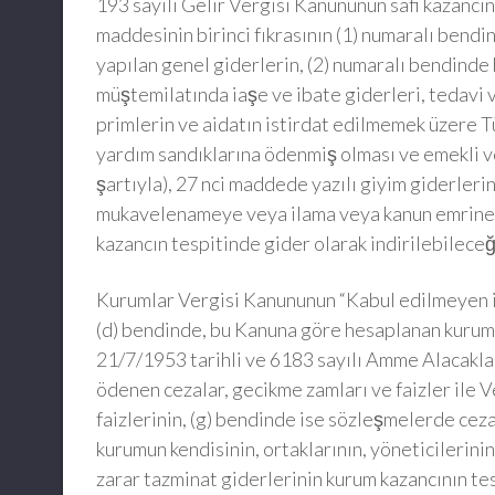
193 sayılı Gelir Vergisi Kanununun safi kazancın 
maddesinin birinci fıkrasının (1) numaralı bendin
yapılan genel giderlerin, (2) numaralı bendinde h
müştemilatında iaşe ve ibate giderleri, tedavi ve
primlerin ve aidatın istirdat edilmemek üzere T
yardım sandıklarına ödenmiş olması ve emekli ve 
şartıyla), 27 nci maddede yazılı giyim giderlerini
mukavelenameye veya ilama veya kanun emrine is
kazancın tespitinde gider olarak indirilebileceği
Kurumlar Vergisi Kanununun “Kabul edilmeyen ind
(d) bendinde, bu Kanuna göre hesaplanan kurumlar
21/7/1953 tarihli ve 6183 sayılı Amme Alacakl
ödenen cezalar, gecikme zamları ve faizler il
faizlerinin, (g) bendinde ise sözleşmelerde ceza
kurumun kendisinin, ortaklarının, yöneticilerin
zarar tazminat giderlerinin kurum kazancının t