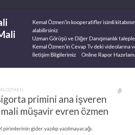
li
Kemal Özmen’in kooperatifler isimli kitabının
alabilirsiniz
Mali
Uzman Görüşü ve Diğer Danışmanlık taleplerini
Kemal Özmen’in Cevap Tv deki videolarına ve
İletişim Bilgilerimiz
Online Rapor Hazırlama
MALOZMEN
igorta primini ana işveren
?-mali müşavir evren özmen
pirimlerinin gider yazılıp yazılmayacağı.