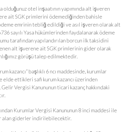
a olduğunuz otel inşaatının yapımında alt işveren
çilere ait SGK primlerini ödemediğinden bahisle
deme emrinin tebliğ edildiği ve asıl işveren olarak alt
6736 sayılı Yasa hükümlerinden faydalanarak ödeme
mu tarafından yapılandırılan borcun ilk taksidini
denen alt işverene ait SGK primlerinin gider olarak
ığımız görüşü talep edilmektedir.
rum kazancı” başlıklı 6 ncı maddesinde, kurumlar
e elde ettikleri safi kurum kazancı üzerinden
, Gelir Vergisi Kanununun ticari kazanç hakkındaki
ır.
ından Kurumlar Vergisi Kanununun 8 inci maddesi ile
alan giderler indirilebilecektir.