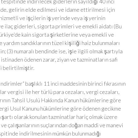
tespitinde indirilecek giderlerin sayıldığı 40 ıncı
de, gelirin elde edilmesi ve idame ettirilmesi için
izmetli ve işçilerin iş yerinde veya iş yerinin
 ilaç giderleri, sigorta primleri ve emekli aidatı (Bu
ürkiye’de kain sigorta şirketlerine veya emekli ve
yardım sandıklarının tüzel kişiliği haiz bulunmaları
n; (3) numaralı bendinde ise, işle ilgili olmak şartıyla
tinaden ödenen zarar, ziyan ve tazminatların safi
 belirtilmiştir.
irimler” başlıklı 11 inci maddesinin birinci fıkrasının
 vergisi ile her türlü para cezaları, vergi cezaları,
arının Tahsil Usulü Hakkında Kanun hükümlerine göre
e Vergi Usul Kanunu hükümlerine göre ödenen gecikme
 şartı olarak konulan tazminatlar hariç olmak üzere
in ve çalışanlarının suçlarından doğan maddi ve manevi
espitinde indirilmesinin mümkün bulunmadığı