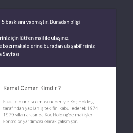
 5.baskısını yapmıştır. Buradan bilgi
z için lütfen mail ile ulaşınız.
 bazı makalelerine buradan ulaşabilirsiniz
 Sayfası
Kemal Özmen Kimdir ?
Fakülte birincisi olması nedeniyle Koç Holding
tarafından yapılan iş teklifini kabul ederek 1974-
1979 yılları arasında Koç Holding’de mali işler
kontrolör yardımcısı olarak çalışmıştır.