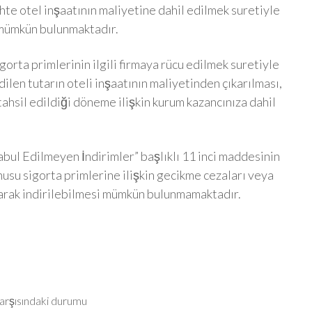
hte otel inşaatının maliyetine dahil edilmek suretiyle
 mümkün bulunmaktadır.
rta primlerinin ilgili firmaya rücu edilmek suretiyle
ilen tutarın oteli inşaatının maliyetinden çıkarılması,
ahsil edildiği döneme ilişkin kurum kazancınıza dahil
bul Edilmeyen İndirimler” başlıklı 11 inci maddesinin
onusu sigorta primlerine ilişkin gecikme cezaları veya
larak indirilebilmesi mümkün bulunmamaktadır.
karşısındaki durumu