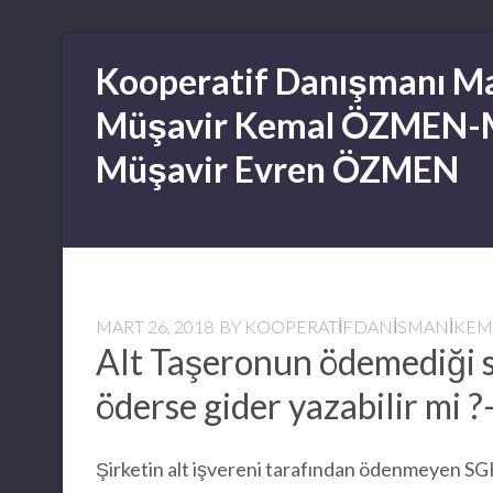
Skip
Kooperatif Danışmanı Ma
to
content
Müşavir Kemal ÖZMEN-
Müşavir Evren ÖZMEN
MART 26, 2018
BY
KOOPERATIFDANISMANIKE
Alt Taşeronun ödemediği s
öderse gider yazabilir mi 
Şirketin alt işvereni tarafından ödenmeyen SGK 