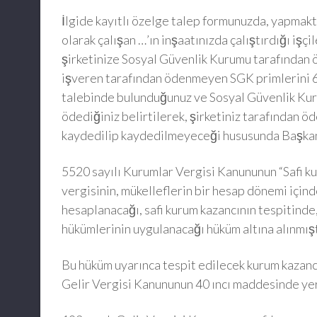
İlgide kayıtlı özelge talep formunuzda, yapmakt
olarak çalışan …’ın inşaatınızda çalıştırdığı iş
şirketinize Sosyal Güvenlik Kurumu tarafından ö
işveren tarafından ödenmeyen SGK primlerini 
talebinde bulunduğunuz ve Sosyal Güvenlik Kuru
ödediğiniz belirtilerek, şirketiniz tarafından ö
kaydedilip kaydedilmeyeceği hususunda Başkanl
5520 sayılı Kurumlar Vergisi Kanununun “Safi ku
vergisinin, mükelleflerin bir hesap dönemi içind
hesaplanacağı, safi kurum kazancının tespitinde
hükümlerinin uygulanacağı hüküm altına alınmışt
Bu hüküm uyarınca tespit edilecek kurum kazanc
Gelir Vergisi Kanununun 40 ıncı maddesinde yer 