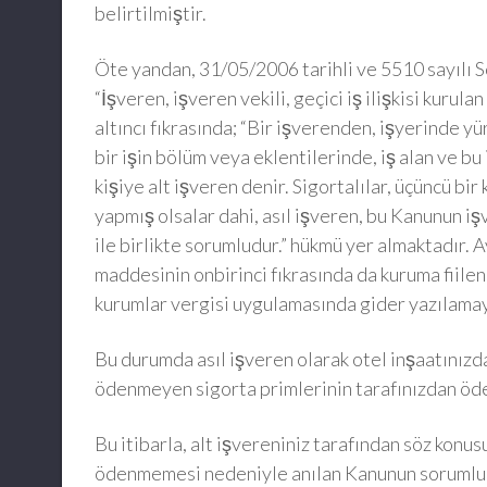
belirtilmiştir.
Öte yandan, 31/05/2006 tarihli ve 5510 sayılı 
“İşveren, işveren vekili, geçici iş ilişkisi kurul
altıncı fıkrasında; “Bir işverenden, işyerinde yü
bir işin bölüm veya eklentilerinde, iş alan ve bu 
kişiye alt işveren denir. Sigortalılar, üçüncü bir
yapmış olsalar dahi, asıl işveren, bu Kanunun i
ile birlikte sorumludur.” hükmü yer almaktadır. 
maddesinin onbirinci fıkrasında da kuruma fiilen
kurumlar vergisi uygulamasında gider yazılamaya
Bu durumda asıl işveren olarak otel inşaatınızda 
ödenmeyen sigorta primlerinin tarafınızdan öde
Bu itibarla, alt işvereniniz tarafından söz konusu
ödenmemesi nedeniyle anılan Kanunun sorumlul