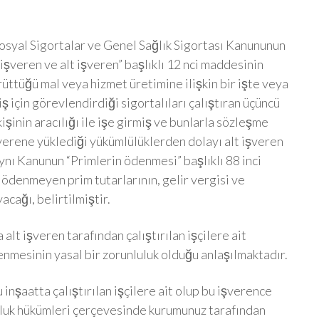
Sosyal Sigortalar ve Genel Sağlık Sigortası Kanununun
an işveren ve alt işveren” başlıklı 12 nci maddesinin
rüttüğü mal veya hizmet üretimine ilişkin bir işte veya
iş için görevlendirdiği sigortalıları çalıştıran üçüncü
 kişinin aracılığı ile işe girmiş ve bunlarla sözleşme
şverene yüklediği yükümlülüklerden dolayı alt işveren
Aynı Kanunun “Primlerin ödenmesi” başlıklı 88 inci
 ödenmeyen prim tutarlarının, gelir vergisi ve
cağı, belirtilmiştir.
alt işveren tarafından çalıştırılan işçilere ait
nmesinin yasal bir zorunluluk olduğu anlaşılmaktadır.
 inşaatta çalıştırılan işçilere ait olup bu işverence
uk hükümleri çerçevesinde kurumunuz tarafından