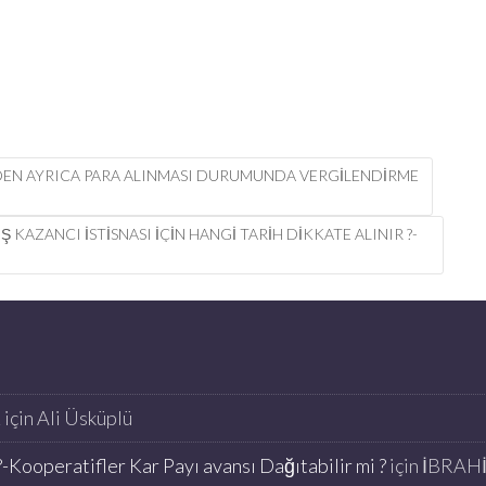
NDEN AYRICA PARA ALINMASI DURUMUNDA VERGILENDIRME
Ş KAZANCI ISTISNASI IÇIN HANGI TARIH DIKKATE ALINIR ?-
K
için
Ali Üsküplü
-Kooperatifler Kar Payı avansı Dağıtabilir mi ?
için
İBRAH