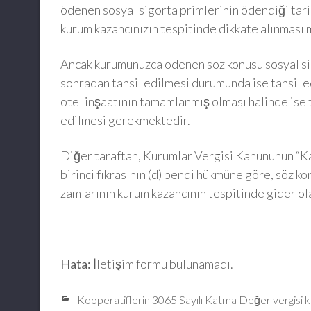
ödenen sosyal sigorta primlerinin ödendiği tari
kurum kazancınızın tespitinde dikkate alınması
Ancak kurumunuzca ödenen söz konusu sosyal sigo
sonradan tahsil edilmesi durumunda ise tahsil ed
otel inşaatının tamamlanmış olması halinde ise t
edilmesi gerekmektedir.
Diğer taraftan, Kurumlar Vergisi Kanununun “Ka
birinci fıkrasının (d) bendi hükmüne göre, söz k
zamlarının kurum kazancının tespitinde gider o
Hata:
İletişim formu bulunamadı.
Kooperatiflerin 3065 Sayılı Katma Değer vergisi 