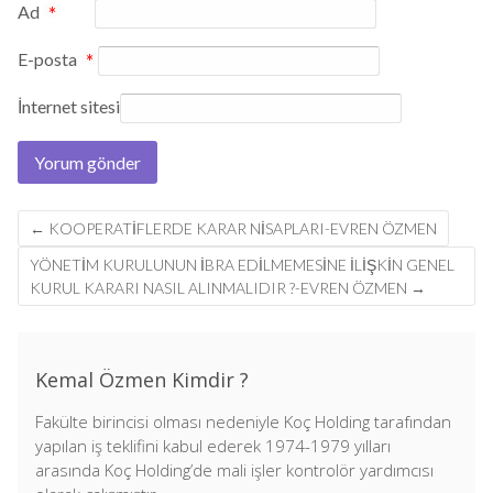
Ad
*
E-posta
*
İnternet sitesi
Post
←
KOOPERATİFLERDE KARAR NİSAPLARI-EVREN ÖZMEN
navigation
YÖNETIM KURULUNUN IBRA EDILMEMESINE ILIŞKIN GENEL
KURUL KARARI NASIL ALINMALIDIR ?-EVREN ÖZMEN
→
Kemal Özmen Kimdir ?
Fakülte birincisi olması nedeniyle Koç Holding tarafından
yapılan iş teklifini kabul ederek 1974-1979 yılları
arasında Koç Holding’de mali işler kontrolör yardımcısı