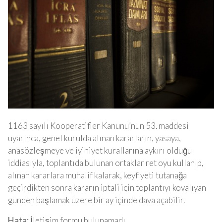
1163 sayılı Kooperatifler Kanunu’nun 53. maddesi
uyarınca, genel kurulda alınan kararların, yasaya,
anasözleşmeye ve iyiniyet kurallarına aykırı olduğu
iddiasıyla, toplantıda bulunan ortaklar ret oyu kullanıp,
alınan kararlara muhalif kalarak, keyfiyeti tutanağa
geçirdikten sonra kararın iptali için toplantıyı kovalıyan
günden başlamak üzere bir ay içinde dava açabilir.
Hata:
İletişim formu bulunamadı.