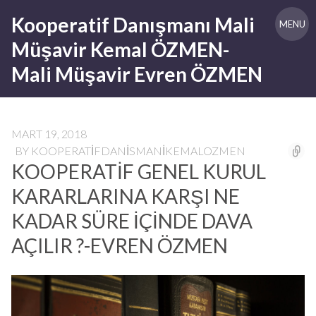
Skip
Kooperatif Danışmanı Mali
to
MENU
content
Müşavir Kemal ÖZMEN-
Mali Müşavir Evren ÖZMEN
MART 19, 2018
BY
KOOPERATIFDANISMANIKEMALOZMEN
KOOPERATİF GENEL KURUL
KARARLARINA KARŞI NE
KADAR SÜRE İÇİNDE DAVA
AÇILIR ?-EVREN ÖZMEN