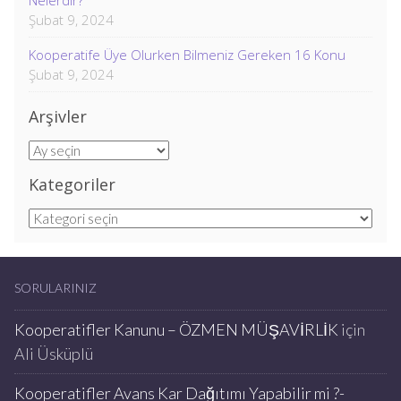
Nelerdir?
Şubat 9, 2024
Kooperatife Üye Olurken Bilmeniz Gereken 16 Konu
Şubat 9, 2024
Arşivler
Arşivler
Kategoriler
Kategoriler
SORULARINIZ
Kooperatifler Kanunu – ÖZMEN MÜŞAVİRLİK
için
Ali Üsküplü
Kooperatifler Avans Kar Dağıtımı Yapabilir mi ?-