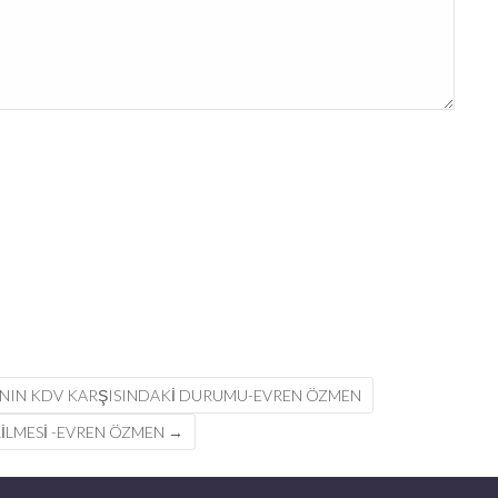
ININ KDV KARŞISINDAKI DURUMU-EVREN ÖZMEN
RİLMESİ -EVREN ÖZMEN
→