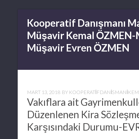
Skip
Kooperatif Danışmanı Ma
to
content
Müşavir Kemal ÖZMEN-
Müşavir Evren ÖZMEN
MART 13, 2018
BY
KOOPERATIFDANISMANIKE
Vakıflara ait Gayrimenkull
Düzenlenen Kira Sözleşme
Karşısındaki Durumu-