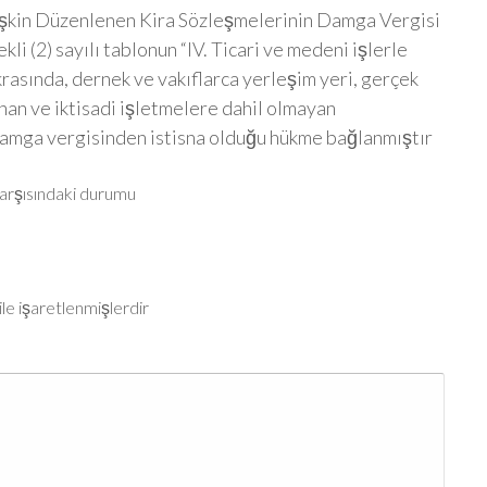
lişkin Düzenlenen Kira Sözleşmelerinin Damga Vergisi
 (2) sayılı tablonun “IV. Ticari ve medeni işlerle
ıkrasında, dernek ve vakıflarca yerleşim yeri, gerçek
anan ve iktisadi işletmelere dahil olmayan
damga vergisinden istisna olduğu hükme bağlanmıştır
karşısındaki durumu
ile işaretlenmişlerdir