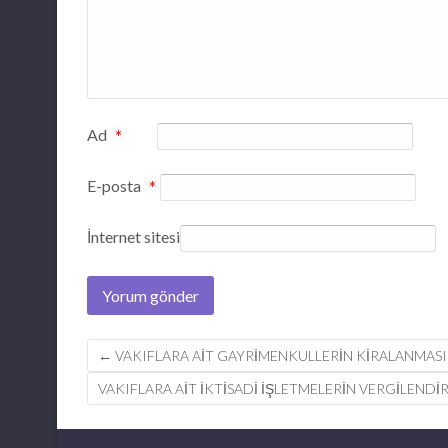
Ad
*
E-posta
*
İnternet sitesi
Post
←
VAKIFLARA AIT GAYRIMENKULLERIN KIRALANMAS
navigation
VAKIFLARA AİT İKTİSADİ İŞLETMELERİN VERGİLENDİ