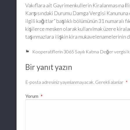
Vakıflara ait Gayrimenkullerin Kiralanmasına İ
Karşısındaki Durumu Damga Vergisi Kanununa ekli
ilgili kağıtlar” başlıklı bölümünün 31 numaralı f
kişilerce mesken olarak kullanılmak üzere kiral
taşınmazlara ilişkin kira mukavelenamelerinin 
Kooperatiflerin 3065 Sayılı Katma Değer vergisi 
Bir yanıt yazın
E-posta adresiniz yayınlanmayacak.
Gerekli alanlar
*
Yorum
*