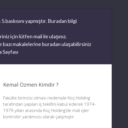
 5.baskısını yapmıştır. Buradan bilgi
z için lütfen mail ile ulaşınız.
 bazı makalelerine buradan ulaşabilirsiniz
 Sayfası
Kemal Özmen Kimdir ?
Fakülte birincisi olması nedeniyle Koç Holding
tarafından yapılan iş teklifini kabul ederek 1974-
1979 yılları arasında Koç Holding’de mali işler
kontrolör yardımcısı olarak çalışmıştır.