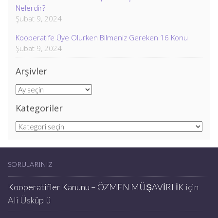
Nelerdir?
Şubat 9, 2024
Kooperatife Üye Olurken Bilmeniz Gereken 16 Konu
Şubat 9, 2024
Arşivler
Arşivler
Kategoriler
Kategoriler
SORULARINIZ
Kooperatifler Kanunu – ÖZMEN MÜŞAVİRLİK
için
Ali Üsküplü