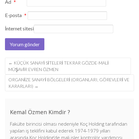
Ad
*
E-posta
*
İnternet sitesi
Post
←
KÜÇÜK SANAYI SITELERI TEKRAR GÖZDE-MALİ
navigation
MÜŞAVİR EVREN ÖZMEN
ORGANİZE SANAYİ BÖLGELERİ (ORGANLARI, GÖREVLERİ VE
KARARLARI)
→
Kemal Özmen Kimdir ?
Fakülte birincisi olması nedeniyle Koç Holding tarafından
yapılan iş teklifini kabul ederek 1974-1979 yılları
arasında Koç Holding’de mali işler kontrolör yardımcısı