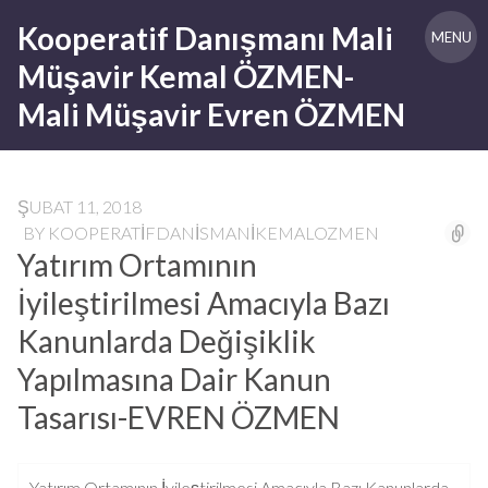
Skip
Kooperatif Danışmanı Mali
to
MENU
content
Müşavir Kemal ÖZMEN-
Mali Müşavir Evren ÖZMEN
ŞUBAT 11, 2018
BY
KOOPERATIFDANISMANIKEMALOZMEN
Yatırım Ortamının
İyileştirilmesi Amacıyla Bazı
Kanunlarda Değişiklik
Yapılmasına Dair Kanun
Tasarısı-EVREN ÖZMEN
Yatırım Ortamının İyileştirilmesi Amacıyla Bazı Kanunlarda