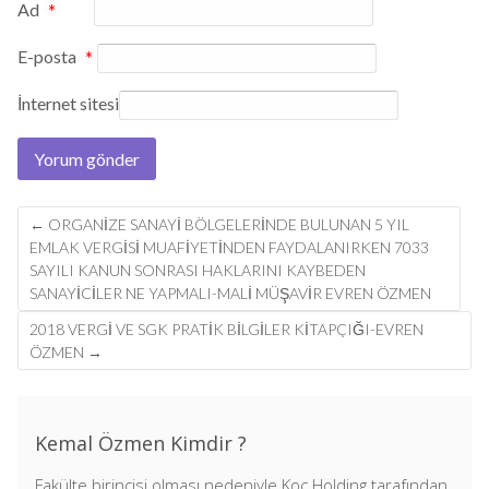
Ad
*
E-posta
*
İnternet sitesi
Post
←
ORGANİZE SANAYİ BÖLGELERİNDE BULUNAN 5 YIL
navigation
EMLAK VERGİSİ MUAFİYETİNDEN FAYDALANIRKEN 7033
SAYILI KANUN SONRASI HAKLARINI KAYBEDEN
SANAYİCİLER NE YAPMALI-MALİ MÜŞAVİR EVREN ÖZMEN
2018 VERGI VE SGK PRATIK BILGILER KITAPÇIĞI-EVREN
ÖZMEN
→
Kemal Özmen Kimdir ?
Fakülte birincisi olması nedeniyle Koç Holding tarafından