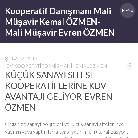
Skip
Kooperatif Danışmanı Mali
to
MENU
content
Müşavir Kemal ÖZMEN-
Mali Müşavir Evren ÖZMEN
ŞUBAT 2, 2018
BY
KOOPERATIFDANISMANIKEMALOZMEN
KÜÇÜK SANAYİ SİTESİ
KOOPERATİFLERİNE KDV
AVANTAJI GELİYOR-EVREN
ÖZMEN
Organize sanayi bölgeleri ve küçük sanayi sitelerince
yapılan veya yaptırılan altyapı yatırımları (kanalizasyon,