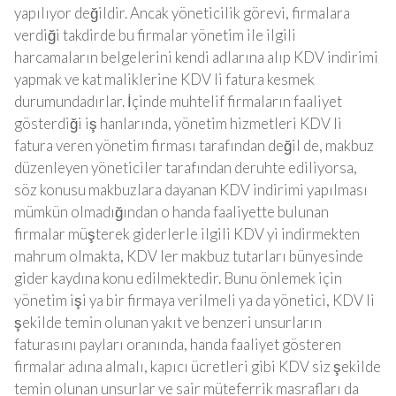
yapılıyor değildir. Ancak yöneticilik görevi, firmalara
verdiği takdirde bu firmalar yönetim ile ilgili
harcamaların belgelerini kendi adlarına alıp KDV indirimi
yapmak ve kat maliklerine KDV li fatura kesmek
durumundadırlar. İçinde muhtelif firmaların faaliyet
gösterdiği iş hanlarında, yönetim hizmetleri KDV li
fatura veren yönetim firması tarafından değil de, makbuz
düzenleyen yöneticiler tarafından deruhte ediliyorsa,
söz konusu makbuzlara dayanan KDV indirimi yapılması
mümkün olmadığından o handa faaliyette bulunan
firmalar müşterek giderlerle ilgili KDV yi indirmekten
mahrum olmakta, KDV ler makbuz tutarları bünyesinde
gider kaydına konu edilmektedir. Bunu önlemek için
yönetim işi ya bir firmaya verilmeli ya da yönetici, KDV li
şekilde temin olunan yakıt ve benzeri unsurların
faturasını payları oranında, handa faaliyet gösteren
firmalar adına almalı, kapıcı ücretleri gibi KDV siz şekilde
temin olunan unsurlar ve sair müteferrik masrafları da