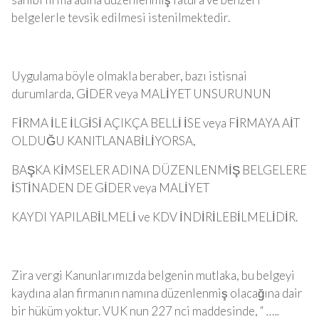
belgelerle tevsik edilmesi istenilmektedir.
Uygulama böyle olmakla beraber, bazı istisnai
durumlarda, GİDER veya MALİYET UNSURUNUN
FİRMA İLE İLGİSİ AÇIKÇA BELLİ İSE veya FİRMAYA AİT
OLDUĞU KANITLANABİLİYORSA,
BAŞKA KİMSELER ADINA DÜZENLENMİŞ BELGELERE
İSTİNADEN DE GİDER veya MALİYET
KAYDI YAPILABİLMELİ ve KDV İNDİRİLEBİLMELİDİR.
Zira vergi Kanunlarımızda belgenin mutlaka, bu belgeyi
kaydına alan firmanın namına düzenlenmiş olacağına dair
bir hüküm yoktur. VUK nun 227 nci maddesinde, “
…..