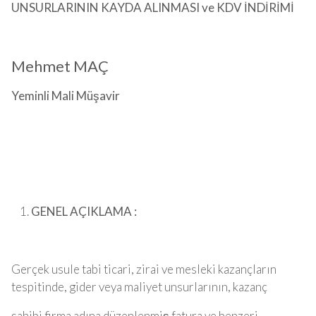
UNSURLARININ KAYDA ALINMASI ve KDV İNDİRİMİ
Mehmet MAÇ
Yeminli Mali Müşavir
GENEL AÇIKLAMA :
Gerçek usule tabi ticari, zirai ve mesleki kazançların
tespitinde, gider veya maliyet unsurlarının, kazanç
sahibi firma adına düzenlenmiş fatura ve benzeri