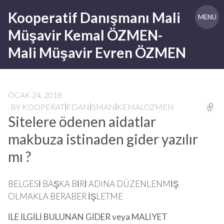
Skip
Kooperatif Danışmanı Mali
to
MENU
content
Müşavir Kemal ÖZMEN-
Mali Müşavir Evren ÖZMEN
OCAK 24, 2018
BY
KOOPERATIFDANISMANIKEMALOZMEN
Sitelere ödenen aidatlar
makbuza istinaden gider yazılır
mı ?
BELGESİ BAŞKA BİRİ ADINA DÜZENLENMİŞ
OLMAKLA BERABER İŞLETME
İLE İLGİLİ BULUNAN GİDER veya MALİYET