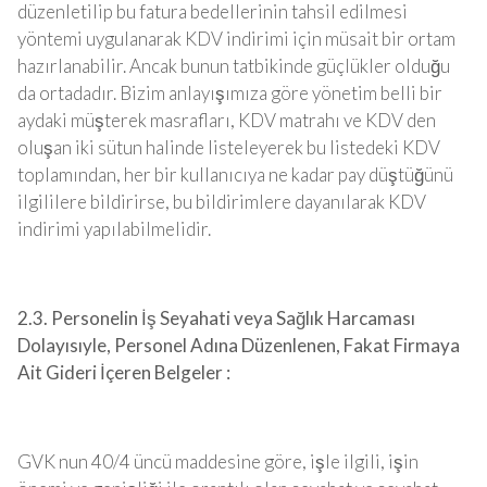
düzenletilip bu fatura bedellerinin tahsil edilmesi
yöntemi uygulanarak KDV indirimi için müsait bir ortam
hazırlanabilir. Ancak bunun tatbikinde güçlükler olduğu
da ortadadır. Bizim anlayışımıza göre yönetim belli bir
aydaki müşterek masrafları, KDV matrahı ve KDV den
oluşan iki sütun halinde listeleyerek bu listedeki KDV
toplamından, her bir kullanıcıya ne kadar pay düştüğünü
ilgililere bildirirse, bu bildirimlere dayanılarak KDV
indirimi yapılabilmelidir.
2.3. Personelin İş Seyahati veya Sağlık Harcaması
Dolayısıyle, Personel Adına Düzenlenen, Fakat Firmaya
Ait Gideri İçeren Belgeler :
GVK nun 40/4 üncü maddesine göre, işle ilgili, işin