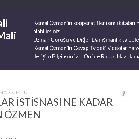
li
Kemal Özmen’in kooperatifler isimli kitabının
alabilirsiniz
Mali
Uzman Görüşü ve Diğer Danışmanlık taleplerini
Kemal Özmen’in Cevap Tv deki videolarına ve
İletişim Bilgilerimiz
Online Rapor Hazırlama
EMALOZMEN
LAR İSTİSNASI NE KADAR
N ÖZMEN