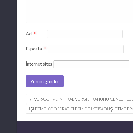
Ad
*
E-posta
*
İnternet sitesi
Post
←
VERASET VE İNTİKAL VERGİSİ KANUNU GENEL TEBLİ
navigation
İŞLETME KOOPERATIFLERINDE IKTISADI IŞLETME P