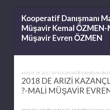
Skip
Kooperatif Danışmanı Ma
to
content
Müşavir Kemal ÖZMEN-
Müşavir Evren ÖZMEN
ARALIK 29, 2017
BY
KOOPERATIFDANISMANIK
2018 DE ARIZİ KAZANÇ
?-MALİ MÜŞAVİR EVRE