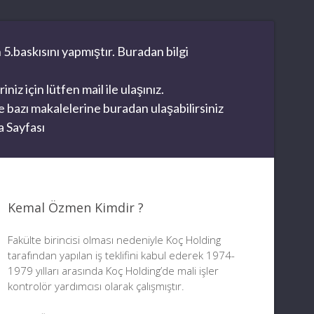
 5.baskısını yapmıştır. Buradan bilgi
z için lütfen mail ile ulaşınız.
 bazı makalelerine buradan ulaşabilirsiniz
 Sayfası
Kemal Özmen Kimdir ?
Fakülte birincisi olması nedeniyle Koç Holding
tarafından yapılan iş teklifini kabul ederek 1974-
1979 yılları arasında Koç Holding’de mali işler
kontrolör yardımcısı olarak çalışmıştır.