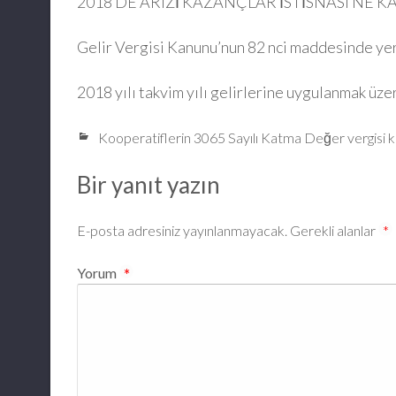
2018 DE ARIZİ KAZANÇLAR İSTİSNASI NE K
Gelir Vergisi Kanunu’nun 82 nci maddesinde yer ala
2018 yılı takvim yılı gelirlerine uygulanmak üze
Kooperatiflerin 3065 Sayılı Katma Değer vergisi 
Bir yanıt yazın
E-posta adresiniz yayınlanmayacak.
Gerekli alanlar
*
Yorum
*