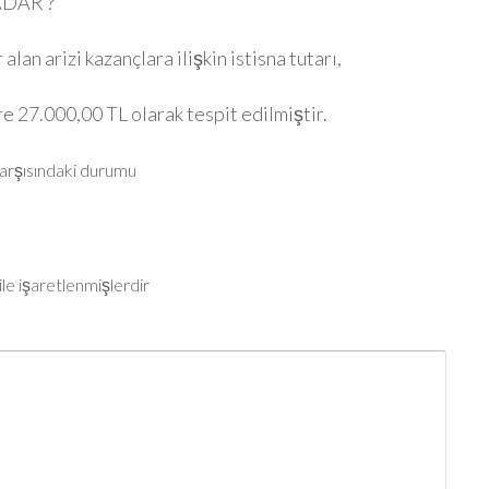
ADAR ?
n arizi kazançlara ilişkin istisna tutarı,
re 27.000,00 TL olarak tespit edilmiştir.
karşısındaki durumu
ile işaretlenmişlerdir