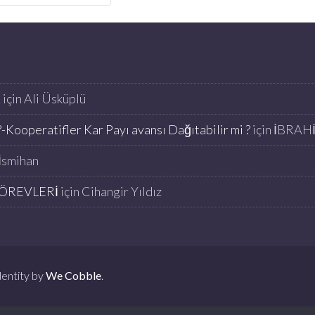
K
için
Ali Üsküplü
-Kooperatifler Kar Payı avansı Dağıtabilir mi ?
için
İBRAH
İsmihan
ÖREVLERİ
için
Cihangir Yıldız
entity by
We Cobble
.