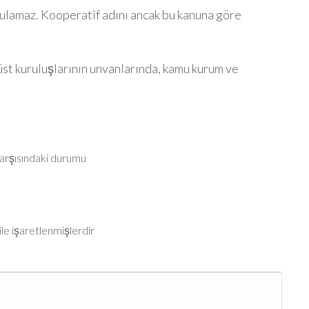
rulamaz. Kooperatif adını ancak bu kanuna göre
üst kuruluşlarının unvanlarında, kamu kurum ve
karşısındaki durumu
ile işaretlenmişlerdir