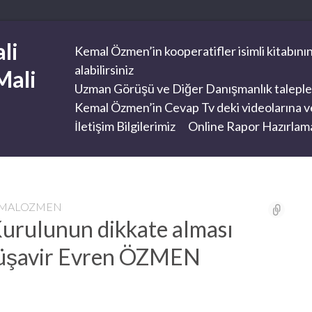
li
Kemal Özmen’in kooperatifler isimli kitabının
alabilirsiniz
Mali
Uzman Görüşü ve Diğer Danışmanlık taleplerini
Kemal Özmen’in Cevap Tv deki videolarına ve
İletişim Bilgilerimiz
Online Rapor Hazırlama
EMALOZMEN
Kurulunun dikkate alması
Müşavir Evren ÖZMEN