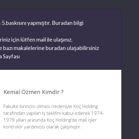
 5.baskısını yapmıştır. Buradan bilgi
z için lütfen mail ile ulaşınız.
 bazı makalelerine buradan ulaşabilirsiniz
 Sayfası
Kemal Özmen Kimdir ?
Fakülte birincisi olması nedeniyle Koç Holding
tarafından yapılan iş teklifini kabul ederek 1974-
1979 yılları arasında Koç Holding’de mali işler
kontrolör yardımcısı olarak çalışmıştır.