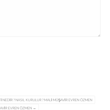
I NEDIR ? NASIL KURULUR ? MALI MÜŞAVIR EVREN ÖZMEN
ŞAVİR EVREN ÖZMEN
→