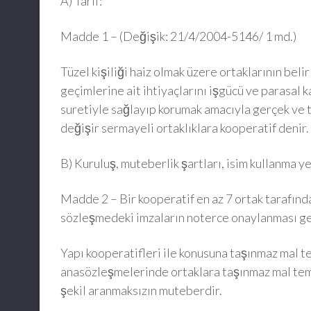
A) Tarif:
Madde 1 – (Değişik: 21/4/2004-5146/ 1 md.)
Tüzel kişiliği haiz olmak üzere ortaklarının bel
geçimlerine ait ihtiyaçlarını işgücü ve parasal k
suretiyle sağlayıp korumak amacıyla gerçek ve tü
değişir sermayeli ortaklıklara kooperatif denir.
B) Kuruluş, muteberlik şartları, isim kullanma yet
Madde 2 – Bir kooperatif en az 7 ortak tarafınd
sözleşmedeki imzaların noterce onaylanması ge
Yapı kooperatifleri ile konusuna taşınmaz mal te
anasözleşmelerinde ortaklara taşınmaz mal teml
şekil aranmaksızın muteberdir.