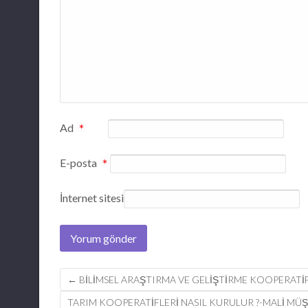
Ad
*
E-posta
*
İnternet sitesi
Post
←
BILIMSEL ARAŞTIRMA VE GELIŞTIRME KOOPERATIF
navigation
TARIM KOOPERATİFLERİ NASIL KURULUR ?-MALİ MÜ