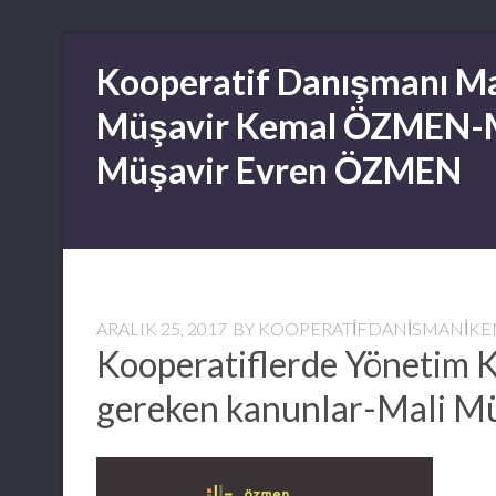
Skip
Kooperatif Danışmanı Ma
to
content
Müşavir Kemal ÖZMEN-
Müşavir Evren ÖZMEN
ARALIK 25, 2017
BY
KOOPERATIFDANISMANIK
Kooperatiflerde Yönetim 
gereken kanunlar-Mali 