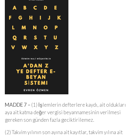
MADDE 7 –
(1) İşlemlerin defterlere kaydı, ait oldukları
aya ait katma değer vergisi beyannamesinin verilmesi
gereken son günden fazla geciktirilemez.
(2) Takvim yılının son ayına ait kayıtlar, takvim yılına ait