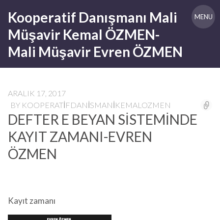
Skip
Kooperatif Danışmanı Mali
to
MENU
content
Müşavir Kemal ÖZMEN-
Mali Müşavir Evren ÖZMEN
ARALIK 17, 2017
BY
KOOPERATIFDANISMANIKEMALOZMEN
DEFTER E BEYAN SİSTEMİNDE
KAYIT ZAMANI-EVREN
ÖZMEN
Kayıt zamanı