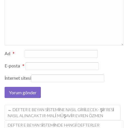
Ad
*
E-posta
*
İnternet sitesi
Post
←
DEFTER E BEYAN SİSTEMİNE NASIL GİRİLECEK- ŞİFRESİ
navigation
NASIL ALINACAKTIR-MALİ MÜŞAVİR EVREN ÖZMEN
DEFTER E BEYAN SISTEMINDE HANGI DEFTERLER