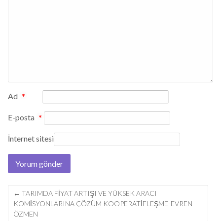
Ad
*
E-posta
*
İnternet sitesi
Post
←
TARIMDA FIYAT ARTIŞI VE YÜKSEK ARACI
navigation
KOMISYONLARINA ÇÖZÜM KOOPERATIFLEŞME-EVREN
ÖZMEN