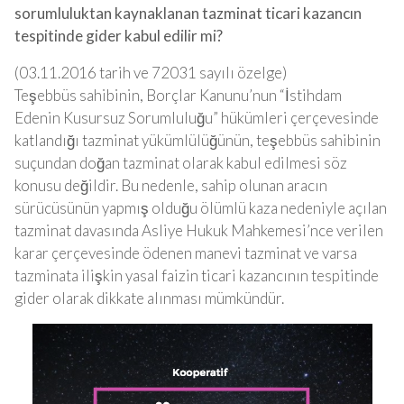
sorumluluktan kaynaklanan tazminat ticari kazancın
tespitinde gider kabul edilir mi?
(03.11.2016 tarih ve 72031 sayılı özelge)
Teşebbüs sahibinin, Borçlar Kanunu’nun “İstihdam
Edenin Kusursuz Sorumluluğu” hükümleri çerçevesinde
katlandığı tazminat yükümlülüğünün, teşebbüs sahibinin
suçundan doğan tazminat olarak kabul edilmesi söz
konusu değildir. Bu nedenle, sahip olunan aracın
sürücüsünün yapmış olduğu ölümlü kaza nedeniyle açılan
tazminat davasında Asliye Hukuk Mahkemesi’nce verilen
karar çerçevesinde ödenen manevi tazminat ve varsa
tazminata ilişkin yasal faizin ticari kazancının tespitinde
gider olarak dikkate alınması mümkündür.