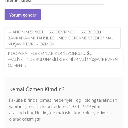
İnternet sitesi
Post
←
ANONIM ŞIRKET HISSE DEVRINDE HISSE BEDELI
navigation
BANKADAN MI TAHSIL EDILMESI GEREKMEKTEDIR ?-MALİ
MÜŞAVİR EVREN ÖZMEN
KOOPERATIFLER EMLAK KOMISYONCULUĞU
FAALIYETINDE BULUNABILIRLER MI ?-MALİ MÜŞAVİR EVREN
ÖZMEN
→
Kemal Özmen Kimdir ?
Fakülte birincisi olması nedeniyle Koç Holding tarafından
yapılan iş teklifini kabul ederek 1974-1979 yılları
arasında Koç Holding’de mali işler kontrolör yardımcısı
olarak çalışmıştır.