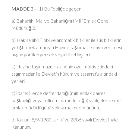
MADDE 3 –
(1) Bu Tebliğde geçen;
a) Bakanlık: Maliye Bakanlığını (Millî Emlak Genel
Müdürlüğü),
b) Hak sahibi: Tıbbi ve aromatik bitkiler ile süs bitkilerini
yetiştirmek amacıyla Hazine taşınmazı kiraya verilmesi
uygun görülen gerçek veya tüzel kişileri,
c) Hazine taşınmazı: Hazinenin özel mülkiyetindeki
taşınmazlar ile Devletin hüküm ve tasarrufu altındaki
yerleri,
ç) İdare: İllerde defterdarlığı (millî emlak dairesi
başkanlığı veya millî emlak müdürlüğü) ve ilçelerde millî
emlak müdürlüğünü yoksa malmüdürlüğünü,
d) Kanun: 8/9/1983 tarihli ve 2886 sayılı Devlet İhale
Kanununu,