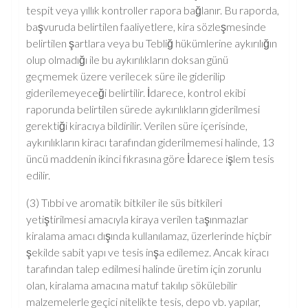
tespit veya yıllık kontroller rapora bağlanır. Bu raporda,
başvuruda belirtilen faaliyetlere, kira sözleşmesinde
belirtilen şartlara veya bu Tebliğ hükümlerine aykırılığın
olup olmadığı ile bu aykırılıkların doksan günü
geçmemek üzere verilecek süre ile giderilip
giderilemeyeceği belirtilir. İdarece, kontrol ekibi
raporunda belirtilen sürede aykırılıkların giderilmesi
gerektiği kiracıya bildirilir. Verilen süre içerisinde,
aykırılıkların kiracı tarafından giderilmemesi halinde, 13
üncü maddenin ikinci fıkrasına göre İdarece işlem tesis
edilir.
(3) Tıbbi ve aromatik bitkiler ile süs bitkileri
yetiştirilmesi amacıyla kiraya verilen taşınmazlar
kiralama amacı dışında kullanılamaz, üzerlerinde hiçbir
şekilde sabit yapı ve tesis inşa edilemez. Ancak kiracı
tarafından talep edilmesi halinde üretim için zorunlu
olan, kiralama amacına matuf takılıp sökülebilir
malzemelerle geçici nitelikte tesis, depo vb. yapılar,