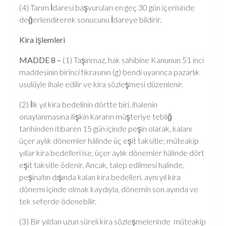
(4) Tarım İdaresi başvuruları en geç 30 gün içerisinde
değerlendirerek sonucunu İdareye bildirir.
Kira işlemleri
MADDE 8 –
(1) Taşınmaz, hak sahibine Kanunun 51 inci
maddesinin birinci fıkrasının (g) bendi uyarınca pazarlık
usulüyle ihale edilir ve kira sözleşmesi düzenlenir.
(2) İlk yıl kira bedelinin dörtte biri, ihalenin
onaylanmasına ilişkin kararın müşteriye tebliğ
tarihinden itibaren 15 gün içinde peşin olarak, kalanı
üçer aylık dönemler hâlinde üç eşit taksitle; müteakip
yıllar kira bedelleri ise, üçer aylık dönemler hâlinde dört
eşit taksitle ödenir. Ancak, talep edilmesi halinde,
peşinatın dışında kalan kira bedelleri, aynı yıl kira
dönemi içinde olmak kaydıyla, dönemin son ayında ve
tek seferde ödenebilir.
(3) Bir yıldan uzun süreli kira sözleşmelerinde müteakip