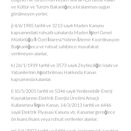
ve Kültür ve Turizm Bakanlığınca kiralanması uygun
görülmeyen yerler,
j) 4/6/1985 tarihli ve 3213 sayılı Maden Kanunu
kapsamındaki ruhsatlı sahalarda Maden İşleri Genel
Müdürlüğü/İl Özel İdaresi/Yatırım İzleme Koordinasyon
Başkanlığınca ve ruhsat sahibince muvafakat
verilmeyen alanlar,
k) 26/1/1939 tarihli ve 3573 sayılı Zeytinciliğin Islahı ve
Yabanilerinin Aşılattırılması Hakkında Kanun
kapsamında kalanlar,
l) 10/5/2005 tarihli ve 5346 sayılı Yenilenebilir Enerji
Kaynaklarının Elektrik Enerjisi Üretimi Amaçlı
Kullanımına İlişkin Kanun, 14/3/2013 tarihli ve 6446
sayılı Elektrik Piyasası Kanunu vb. Kanunlar gereğince
ön lisans/lisans veya ruhsat verilenler alanlar,
m) 3/6/2007 tarihli ve 5686 sayılı Jeotermal Kaynaklar