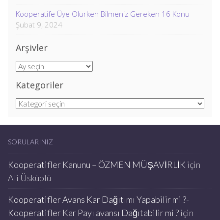
Kooperatife Üye Olurken Bilmeniz Gereken 16 Konu
Şubat 9, 2024
Arşivler
Arşivler
Kategoriler
Kategoriler
SORULARINIZ
Kooperatifler Kanunu – ÖZMEN MÜŞAVİRLİK
için
Ali Üsküplü
Kooperatifler Avans Kar Dağıtımı Yapabilir mi ?-
Kooperatifler Kar Payı avansı Dağıtabilir mi ?
için