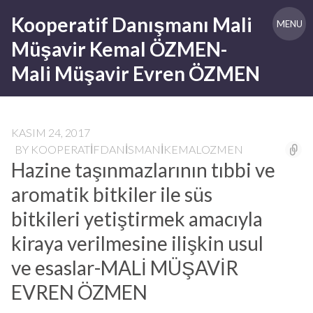
Skip
Kooperatif Danışmanı Mali
to
MENU
content
Müşavir Kemal ÖZMEN-
Mali Müşavir Evren ÖZMEN
KASIM 24, 2017
BY
KOOPERATIFDANISMANIKEMALOZMEN
Hazine taşınmazlarının tıbbi ve
aromatik bitkiler ile süs
bitkileri yetiştirmek amacıyla
kiraya verilmesine ilişkin usul
ve esaslar-MALİ MÜŞAVİR
EVREN ÖZMEN