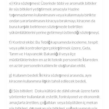
e) Kira sözleşmesi: Üzerinde tıbbi ve aromatik bitkiler
ile süs bitkileri yetiştirmek amacıyla Hazine
taşınmazlarının kullanılmasını veya kullanmayla birlikte
ondan yararlanılmasını kiracıya bırakmayı, kiracının da
buna karşılık belirlenen sözleşmede belirtilen
yükümlülüklerini yerine getirmeyi üstlendiği sözleşmeyi,
f) Kontrol ekibi: Bu Tebliğ kapsamında inceleme, tespit
veya yıllık kontrolleri gerçekleştirmek üzere, Gıda,
Tarım ve Hayvancılık Bakanlığı il veya ilçe
müdürlüklerinden en az iki teknik personel ile İdareden
en az bir personelin katılımı ile oluşturulan ekibi,
g) Kullanım bedeli: İki kira sözleşmesi arasında, aynı
kiracının kullanımına ilişkin tahsil edilecek bedeli,
ğ) Süs bitkileri: Doku kültürü de dâhil olmak üzere farklı
yöntemler kullanılarak estetik, fonksiyonel ve ekonomik
amaçlarla üretilen, çoğaltılan veya büyütülen iç mekan
süs bitkileri, dış mekan süs bitkileri, soğanlı yumrulu süs