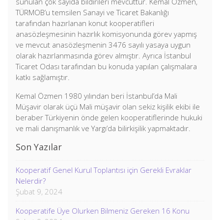
sunulan çok sayıda bildirileri mevcuttur. Kemal Özmen,
TÜRMOB’u temsilen Sanayi ve Ticaret Bakanlığı
tarafından hazırlanan konut kooperatifleri
anasözleşmesinin hazırlık komisyonunda görev yapmış
ve mevcut anasözleşmenin 3476 sayılı yasaya uygun
olarak hazırlanmasında görev almıştır. Ayrıca İstanbul
Ticaret Odası tarafından bu konuda yapılan çalışmalara
katkı sağlamıştır.
Kemal Özmen 1980 yılından beri İstanbul’da Mali
Müşavir olarak üçü Mali müşavir olan sekiz kişilik ekibi ile
beraber Türkiyenin önde gelen kooperatiflerinde hukuki
ve mali danışmanlık ve Yargı’da bilirkişilik yapmaktadır.
Son Yazılar
Kooperatif Genel Kurul Toplantısı için Gerekli Evraklar
Nelerdir?
Şubat 9, 2024
Kooperatife Üye Olurken Bilmeniz Gereken 16 Konu