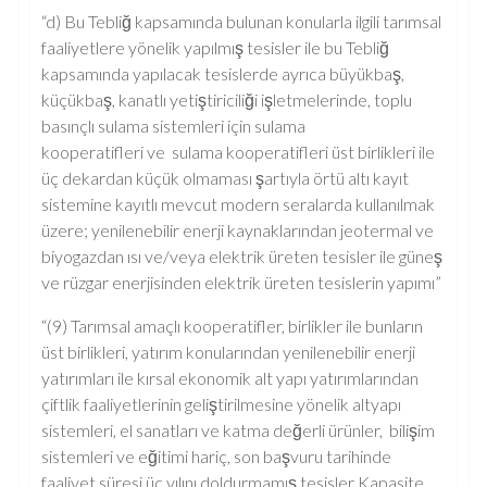
“d) Bu Tebliğ kapsamında bulunan konularla ilgili tarımsal
faaliyetlere yönelik yapılmış tesisler ile bu Tebliğ
kapsamında yapılacak tesislerde ayrıca büyükbaş,
küçükbaş, kanatlı yetiştiriciliği işletmelerinde, toplu
basınçlı sulama sistemleri için sulama
kooperatifleri ve sulama kooperatifleri üst birlikleri ile
üç dekardan küçük olmaması şartıyla örtü altı kayıt
sistemine kayıtlı mevcut modern seralarda kullanılmak
üzere; yenilenebilir enerji kaynaklarından jeotermal ve
biyogazdan ısı ve/veya elektrik üreten tesisler ile güneş
ve rüzgar enerjisinden elektrik üreten tesislerin yapımı”
“(9) Tarımsal amaçlı kooperatifler, birlikler ile bunların
üst birlikleri, yatırım konularından yenilenebilir enerji
yatırımları ile kırsal ekonomik alt yapı yatırımlarından
çiftlik faaliyetlerinin geliştirilmesine yönelik altyapı
sistemleri, el sanatları ve katma değerli ürünler, bilişim
sistemleri ve eğitimi hariç, son başvuru tarihinde
faaliyet süresi üç yılını doldurmamış tesisler Kapasite