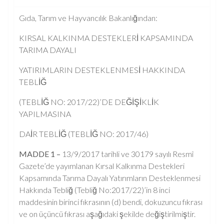
Gıda, Tarım ve Hayvancılık Bakanlığından:
KIRSAL KALKINMA DESTEKLERİ KAPSAMINDA
TARIMA DAYALI
YATIRIMLARIN DESTEKLENMESİ HAKKINDA
TEBLİĞ
(TEBLİĞ NO: 2017/22)’DE DEĞİŞİKLİK
YAPILMASINA
DAİR TEBLİĞ (TEBLİĞ NO: 2017/46)
MADDE 1 –
13/9/2017 tarihli ve 30179 sayılı Resmî
Gazete’de yayımlanan Kırsal Kalkınma Destekleri
Kapsamında Tarıma Dayalı Yatırımların Desteklenmesi
Hakkında Tebliğ (Tebliğ No:2017/22)’in 8 inci
maddesinin birinci fıkrasının (d) bendi, dokuzuncu fıkrası
ve on üçüncü fıkrası aşağıdaki şekilde değiştirilmiştir.