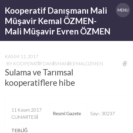
Skip
Kooperatif Danışmanı Mali
to
MENU
content
Müşavir Kemal ÖZMEN-
Mali Müşavir Evren ÖZMEN
KASIM 11, 2017
BY
KOOPERATIFDANISMANIKEMALOZMEN
Sulama ve Tarımsal
kooperatiflere hibe
11 Kasım 2017
Resmî Gazete
Sayı : 30237
CUMARTESİ
TEBLİĞ