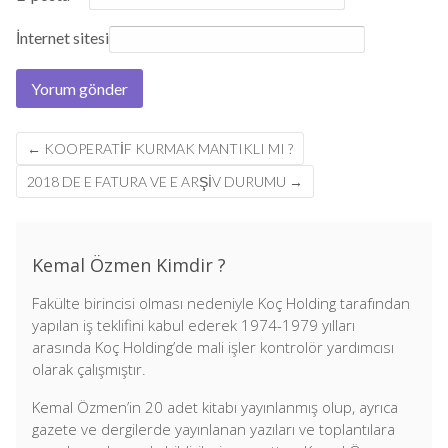
İnternet sitesi
Post
←
KOOPERATIF KURMAK MANTIKLI MI ?
navigation
2018 DE E FATURA VE E ARŞIV DURUMU
→
Kemal Özmen Kimdir ?
Fakülte birincisi olması nedeniyle Koç Holding tarafından
yapılan iş teklifini kabul ederek 1974-1979 yılları
arasında Koç Holding’de mali işler kontrolör yardımcısı
olarak çalışmıştır.
Kemal Özmen’in 20 adet kitabı yayınlanmış olup, ayrıca
gazete ve dergilerde yayınlanan yazıları ve toplantılara