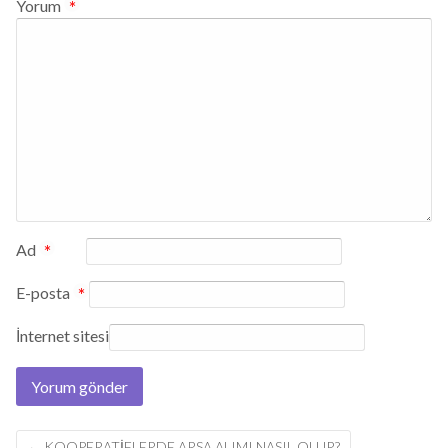
Yorum
*
Ad
*
E-posta
*
İnternet sitesi
Post
←
KOOPERATIFLERDE ARSA ALIMI NASIL OLUR?