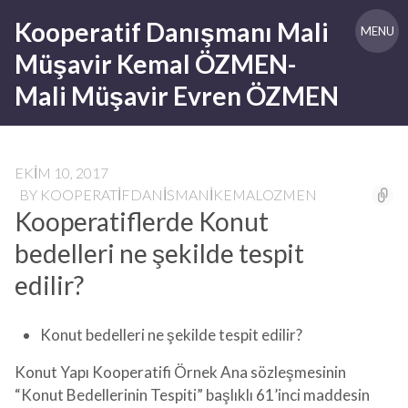
Skip
Kooperatif Danışmanı Mali
to
MENU
content
Müşavir Kemal ÖZMEN-
Mali Müşavir Evren ÖZMEN
EKIM 10, 2017
BY
KOOPERATIFDANISMANIKEMALOZMEN
Kooperatiflerde Konut
bedelleri ne şekilde tespit
edilir?
Konut bedelleri ne şekilde tespit edilir?
Konut Yapı Kooperatifi Örnek Ana sözleşmesinin
“Konut Bedellerinin Tespiti” başlıklı 61’inci maddesin