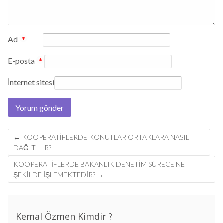
Ad
*
E-posta
*
İnternet sitesi
Post
←
KOOPERATIFLERDE KONUTLAR ORTAKLARA NASIL
navigation
DAĞITILIR?
KOOPERATIFLERDE BAKANLIK DENETIM SÜRECE NE
ŞEKILDE IŞLEMEKTEDIR?
→
Kemal Özmen Kimdir ?