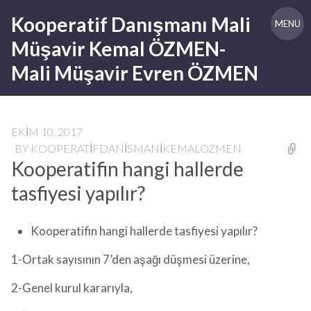
Skip
Kooperatif Danışmanı Mali
to
MENU
content
Müşavir Kemal ÖZMEN-
Mali Müşavir Evren ÖZMEN
EKIM 10, 2017
BY
KOOPERATIFDANISMANIKEMALOZMEN
Kooperatifin hangi hallerde
tasfiyesi yapılır?
Kooperatifin hangi hallerde tasfiyesi yapılır?
1-Ortak sayısının 7’den aşağı düşmesi üzerine,
2-Genel kurul kararıyla,