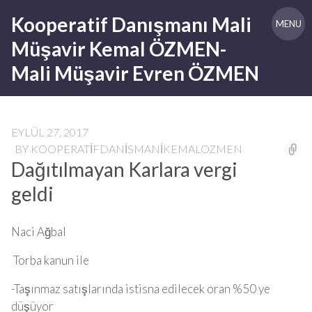
Skip
Kooperatif Danışmanı Mali
to
MENU
content
Müşavir Kemal ÖZMEN-
Mali Müşavir Evren ÖZMEN
EYLÜL 27, 2017
BY
KOOPERATIFDANISMANIKEMALOZMEN
Dağıtılmayan Karlara vergi
geldi
Naci Ağbal
Torba kanun ile
-Taşınmaz satışlarında istisna edilecek oran %50 ye
düşüyor