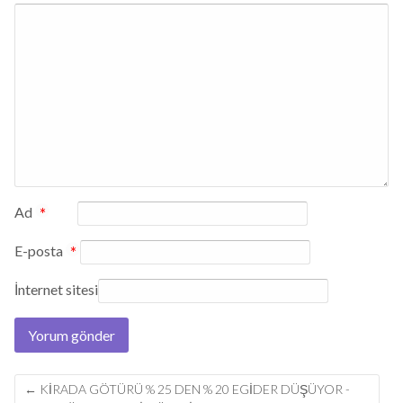
Ad
*
E-posta
*
İnternet sitesi
Post
←
KİRADA GÖTÜRÜ % 25 DEN % 20 EGİDER DÜŞÜYOR -