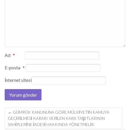
Ad
*
E-posta
*
İnternet sitesi
Post
←
GÜMRÜK KANUNUNA GÖRE MÜLKİYETİN KAMUYA
navigation
GEÇİRİLMESİ KARARI VERİLEN KARA TAŞITLARININ
SAHİPLERİNE İADESİ HAKKINDA YÖNETMELİK