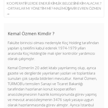
KOOPERATIFLERDE ENERJI KIMLIK BELGESINI KIM ALACAK ?
-ORTAKLAR MI YÖNETIM MI ?-MALI MÜŞAVIR EVREN ÖZMEN
→
Kemal Özmen Kimdir ?
Fakülte birincisi olması nedeniyle Koç Holding tarafından
yapılan iş teklifini kabul ederek 1974-1979 yılları
arasında Koç Holding’de mali işler kontrolör yardımcısı
olarak çalışmıştır.
Kemal Özmen’in 20 adet kitabı yayınlanmış olup, ayrıca
gazete ve dergilerde yayınlanan yazıları ve toplantılara
sunulan çok sayıda bildirileri mevcuttur. Kemal Özmen,
TÜRMOB’u temsilen Sanayi ve Ticaret Bakanlığı
tarafından hazırlanan konut kooperatifleri
anasözleşmesinin hazırlık komisyonunda görev yapmış
ve mevcut anasözleşmenin 3476 sayılı yasaya uygun
olarak hazırlanmasında görev almıştır. Ayrıca İstanbul