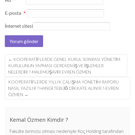
*
E-posta
*
İnternet sitesi
Post
←
KOOPERATIFLERDE GENEL KURUL SONRASI YÖNETIM
navigation
KURULUNUN YAPMASI GEREKEN IŞ VE IŞLEMLER
NELERDIR ?-MALİ MÜŞAVİR EVREN ÖZMEN
KOOPERATİFLERDE YILLIK ÇALIŞMA YÖNETİM RAPORU
NASIL YAZILIR ? HANGİ TEBLİĞ DİKKATE ALINIR ?-EVREN
ÖZMEN
→
Kemal Özmen Kimdir ?
Fakülte birincisi olması nedeniyle Koç Holding tarafından