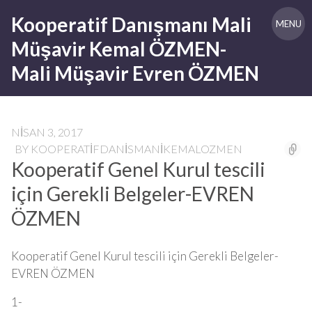
Skip
Kooperatif Danışmanı Mali
to
MENU
content
Müşavir Kemal ÖZMEN-
Mali Müşavir Evren ÖZMEN
NISAN 3, 2017
BY
KOOPERATIFDANISMANIKEMALOZMEN
Kooperatif Genel Kurul tescili
için Gerekli Belgeler-EVREN
ÖZMEN
Kooperatif Genel Kurul tescili için Gerekli Belgeler-
EVREN ÖZMEN
1-