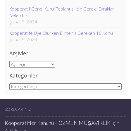
Kooperatif Genel Kurul Toplantısı için Gerekli Evraklar
Nelerdir?
Şubat 9, 2024
Kooperatife Üye Olurken Bilmeniz Gereken 16 Konu
Şubat 9, 2024
Arşivler
Arşivler
Kategoriler
Kategoriler
SORULARINIZ
Kooperatifler Kanunu – ÖZMEN MÜŞAVİRLİK
için
Ali Üsküplü