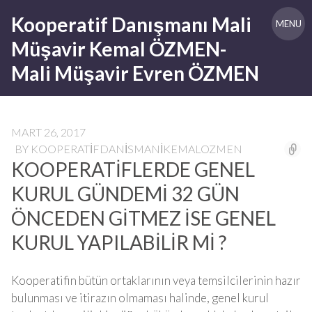
Skip
Kooperatif Danışmanı Mali
to
MENU
content
Müşavir Kemal ÖZMEN-
Mali Müşavir Evren ÖZMEN
MART 26, 2017
BY
KOOPERATIFDANISMANIKEMALOZMEN
KOOPERATİFLERDE GENEL
KURUL GÜNDEMİ 32 GÜN
ÖNCEDEN GİTMEZ İSE GENEL
KURUL YAPILABİLİR Mİ ?
Kooperatifin bütün ortaklarının veya temsilcilerinin hazır
bulunması ve itirazın olmaması halinde, genel kurul