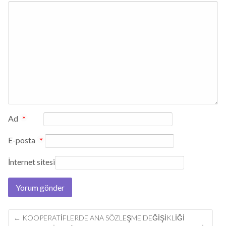
Ad
*
E-posta
*
İnternet sitesi
Post
←
KOOPERATİFLERDE ANA SÖZLEŞME DEĞİŞİKLİĞİ