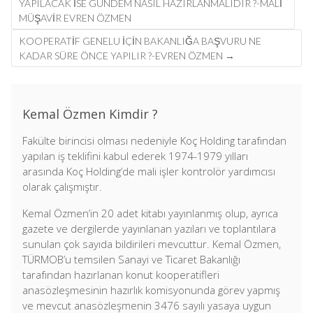
navigation
YAPILACAK İSE GÜNDEM NASIL HAZIRLANMALIDIR ?-MALİ
MÜŞAVİR EVREN ÖZMEN
KOOPERATİF GENELU İÇİN BAKANLIĞA BAŞVURU NE
KADAR SÜRE ÖNCE YAPILIR ?-EVREN ÖZMEN
→
Kemal Özmen Kimdir ?
Fakülte birincisi olması nedeniyle Koç Holding tarafından
yapılan iş teklifini kabul ederek 1974-1979 yılları
arasında Koç Holding’de mali işler kontrolör yardımcısı
olarak çalışmıştır.
Kemal Özmen’in 20 adet kitabı yayınlanmış olup, ayrıca
gazete ve dergilerde yayınlanan yazıları ve toplantılara
sunulan çok sayıda bildirileri mevcuttur. Kemal Özmen,
TÜRMOB’u temsilen Sanayi ve Ticaret Bakanlığı
tarafından hazırlanan konut kooperatifleri
anasözleşmesinin hazırlık komisyonunda görev yapmış
ve mevcut anasözleşmenin 3476 sayılı yasaya uygun