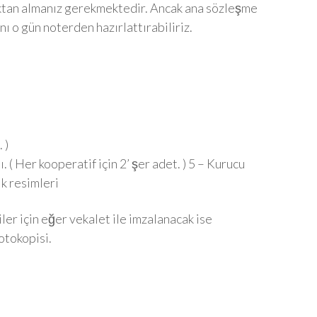
aktan almanız gerekmektedir. Ancak ana sözleşme
 o gün noterden hazırlattırabiliriz.
 )
 ( Her kooperatif için 2’ şer adet. ) 5 – Kurucu
ık resimleri
er için eğer vekalet ile imzalanacak ise
fotokopisi.