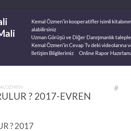
li
Kemal Özmen’in kooperatifler isimli kitabının
alabilirsiniz
Mali
Uzman Görüşü ve Diğer Danışmanlık taleplerini
Kemal Özmen’in Cevap Tv deki videolarına ve
İletişim Bilgilerimiz
Online Rapor Hazırlama
MALOZMEN
RULUR ? 2017-EVREN
R ? 2017