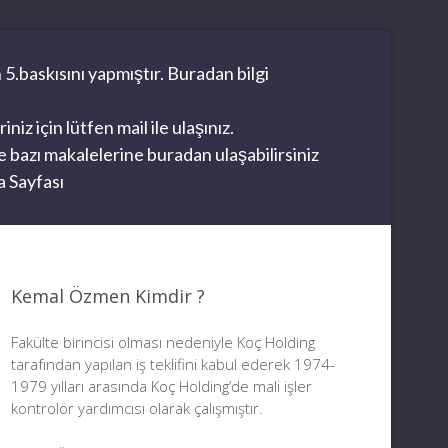
 5.baskısını yapmıştır. Buradan bilgi
z için lütfen mail ile ulaşınız.
 bazı makalelerine buradan ulaşabilirsiniz
 Sayfası
Kemal Özmen Kimdir ?
Fakülte birincisi olması nedeniyle Koç Holding
tarafından yapılan iş teklifini kabul ederek 1974-
1979 yılları arasında Koç Holding’de mali işler
kontrolör yardımcısı olarak çalışmıştır.