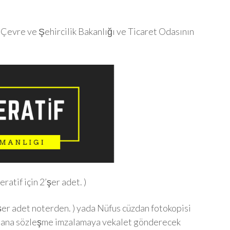
 Çevre ve Şehircilik Bakanlığı ve Ticaret Odasının
atif için 2’şer adet. )
’şer adet noterden. ) yada Nüfus cüzdan fotokopisi
̆er ana sözleşme imzalamaya vekalet gönderecek