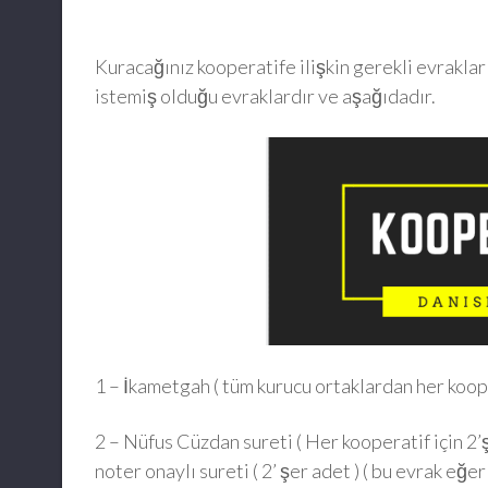
Kuracağınız kooperatife ilişkin gerekli evraklar
istemiş olduğu evraklardır ve aşağıdadır.
1 – İkametgah ( tüm kurucu ortaklardan her kooper
2 – Nüfus Cüzdan sureti ( Her kooperatif için 2
noter onaylı sureti ( 2’ şer adet ) ( bu evrak eg