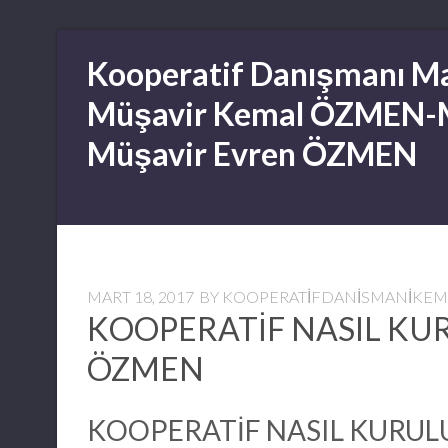
Skip
Kooperatif Danışmanı Ma
to
content
Müşavir Kemal ÖZMEN-
Müşavir Evren ÖZMEN
MART 18, 2017
BY
KOOPERATIFDANISMANIKE
KOOPERATİF NASIL KU
ÖZMEN
KOOPERATİF NASIL KURULU