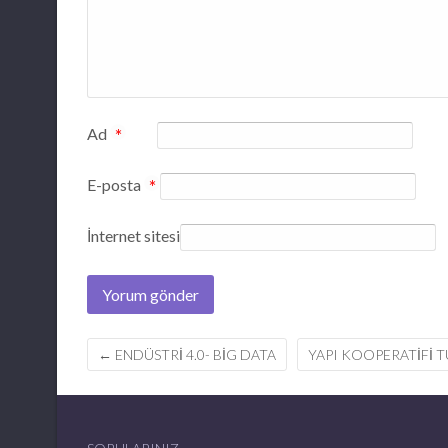
Ad
*
E-posta
*
İnternet sitesi
Post
←
ENDÜSTRI 4.0- BIG DATA
YAPI KOOPERATIFI T
navigation