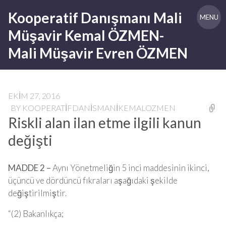
Skip
Kooperatif Danışmanı Mali
to
MENU
content
Müşavir Kemal ÖZMEN-
Mali Müşavir Evren ÖZMEN
EKIM 27, 2016
BY
KOOPERATIFDANISMANIKEMALOZMEN
Riskli alan ilan etme ilgili kanun
değişti
MADDE 2 –
Aynı Yönetmeliğin 5 inci maddesinin ikinci,
üçüncü ve dördüncü fıkraları aşağıdaki şekilde
değiştirilmiştir.
“(2) Bakanlıkça;