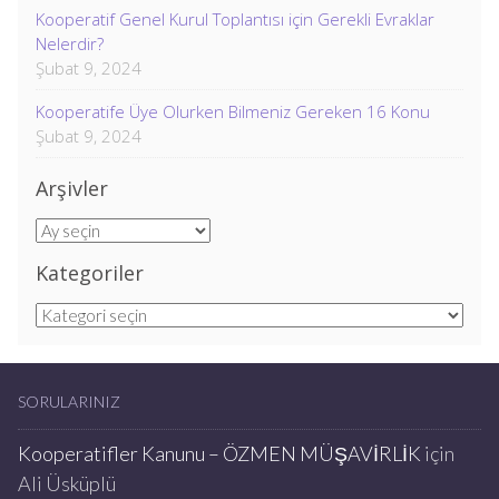
Kooperatif Genel Kurul Toplantısı için Gerekli Evraklar
Nelerdir?
Şubat 9, 2024
Kooperatife Üye Olurken Bilmeniz Gereken 16 Konu
Şubat 9, 2024
Arşivler
Arşivler
Kategoriler
Kategoriler
SORULARINIZ
Kooperatifler Kanunu – ÖZMEN MÜŞAVİRLİK
için
Ali Üsküplü