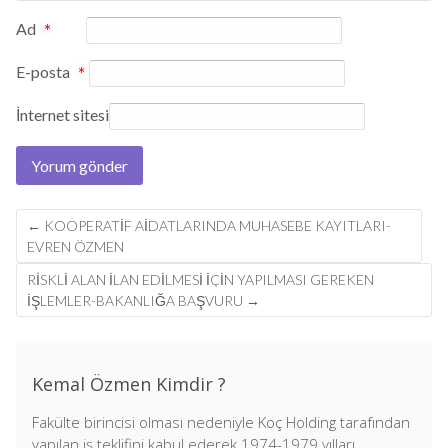
Ad
*
E-posta
*
İnternet sitesi
Post
←
KOOPERATIF AIDATLARINDA MUHASEBE KAYITLARI-
navigation
EVREN ÖZMEN
RISKLI ALAN ILAN EDILMESI IÇIN YAPILMASI GEREKEN
IŞLEMLER-BAKANLIĞA BAŞVURU
→
Kemal Özmen Kimdir ?
Fakülte birincisi olması nedeniyle Koç Holding tarafından
yapılan iş teklifini kabul ederek 1974-1979 yılları