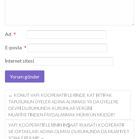
Ad
*
E-posta
*
İnternet sitesi
Post
←
KONUT YAPI KOOPERATIFLERINDE KAT IRTIFAK
navigation
TAPUSUNUN ÜYELER ADINA ALINMASI YA DA ÜYELERE
DEVRI DURUMUNDA KURUMLAR VERGISI
MUAFIYETINDEN FAYDALANMAK MÜMKÜN MÜDÜR?
YAPI KOOPERATIFLERININ INŞAAT RUHSATI KOOPERATIF
VE ORTAKLARI ADINA OLMASI DURUMUNDA DA MUAFIYET
SONA ERER MI?
→