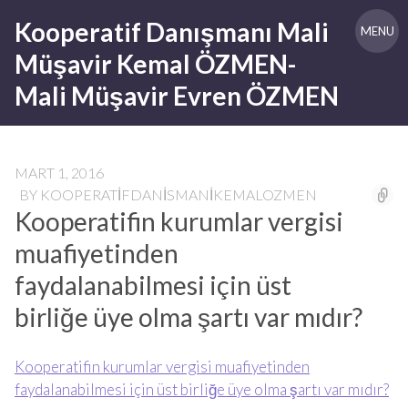
Skip
Kooperatif Danışmanı Mali
to
MENU
content
Müşavir Kemal ÖZMEN-
Mali Müşavir Evren ÖZMEN
MART 1, 2016
BY
KOOPERATIFDANISMANIKEMALOZMEN
Kooperatifin kurumlar vergisi
muafiyetinden
faydalanabilmesi için üst
birliğe üye olma şartı var mıdır?
Kooperatifin kurumlar vergisi muafiyetinden
faydalanabilmesi için üst birliğe üye olma şartı var mıdır?