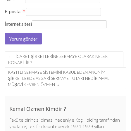
E-posta
*
İnternet sitesi
Post
←
TICARET ŞIRKETLERINE SERMAYE OLARAK NELER
navigation
KONABILIR ?
KAYITLI SERMAYE SİSTEMİNİ KABUL EDEN ANONİM
ŞİRKETLERDE ASGARİ SERMAYE TUTARI NEDİR ?-MALİ
MÜŞAVİR EVREN ÖZMEN
→
Kemal Özmen Kimdir ?
Fakülte birincisi olması nedeniyle Koç Holding tarafından
yapılan iş teklifini kabul ederek 1974-1979 yılları