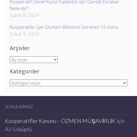
Kooperatif Genel Kurul Toplantısı için Gerekli Evraklar
Nelerdir?
Şubat 9, 2024
Kooperatife Üye Olurken Bilmeniz Gereken 16 Konu
Şubat 9, 2024
Arşivler
Arşivler
Kategoriler
Kategoriler
SORULARINIZ
Kooperatifler Kanunu – ÖZMEN MÜŞAVİRLİK
için
Ali Üsküplü