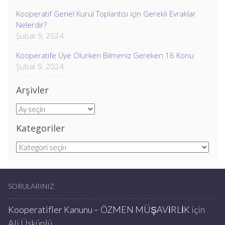
Kooperatif Genel Kurul Toplantısı için Gerekli Evraklar
Nelerdir?
Şubat 9, 2024
Kooperatife Üye Olurken Bilmeniz Gereken 16 Konu
Şubat 9, 2024
Arşivler
Arşivler
Kategoriler
Kategoriler
SORULARINIZ
Kooperatifler Kanunu – ÖZMEN MÜŞAVİRLİK
için
Ali Üsküplü