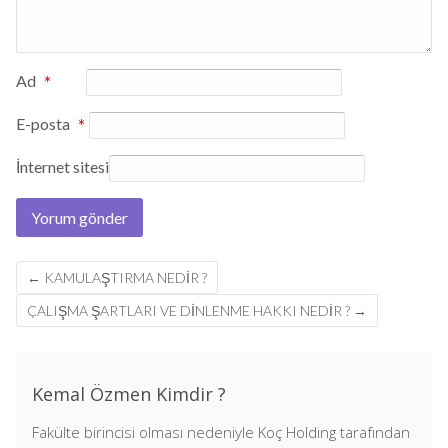
Ad
*
E-posta
*
İnternet sitesi
Post
←
KAMULAŞTIRMA NEDIR ?
navigation
ÇALIŞMA ŞARTLARI VE DINLENME HAKKI NEDIR ?
→
Kemal Özmen Kimdir ?
Fakülte birincisi olması nedeniyle Koç Holding tarafından