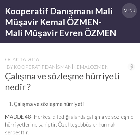
Skip
Kooperatif Danışmanı Mali
to
MENU
content
Müşavir Kemal ÖZMEN-
Mali Müşavir Evren ÖZMEN
OCAK 16, 2016
BY
KOOPERATIFDANISMANIKEMALOZMEN
Çalışma ve sözleşme hürriyeti
nedir ?
Çalışma ve sözleşme hürriyeti
MADDE 48-
Herkes, dilediği alanda çalışma ve sözleşme
hürriyetlerine sahiptir. Özel teşebbüsler kurmak
serbesttir.