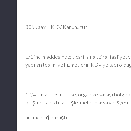
3065 sayılı KDV Kanununun;
1/1 inci maddesinde; ticari, sınai, zirai faaliye
yapılan teslim ve hizmetlerin KDV ye tabi oldu
17/4-k maddesinde ise; organize sanayi bölgeler
oluşturulan iktisadi işletmelerin arsa ve işyeri
hükme bağlanmıştır.