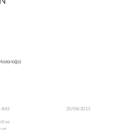
EN
 Müdürlüğü)
-843
20/08/2015
ti ve
e ve