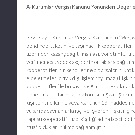
A-Kurumlar Vergisi Kanunu Yönünden Değerl
5520 sayılı Kurumlar Vergisi Kanununun
“Muafiy
bendinde, tüketim ve taşımacılık kooperatifler
üzerinden kazanç dağıtılmaması, yönetim kurul
verilmemesi, yedek akçelerin ortaklara dağıtıl
kooperatiflerinin kendilerine ait arsalarını kat k
elde etmeleri ortak dışı işlem sayılmaz.) ilişki
kooperatifler ile bu kayıt ve şartlara ek olarak
denetim kurullarında, söz konusu inşaat işlerin
kişi temsilcilerine veya Kanunun 13. maddesine g
yukarıda sayılanlarla işçi ve işveren ilişkisi iç
tapusu kooperatif tüzel kişiliği adına tescil ed
muaf oldukları hükme bağlanmıştır.