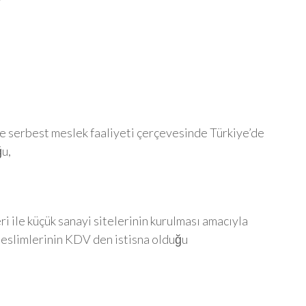
t ve serbest meslek faaliyeti çerçevesinde Türkiye’de
ğu,
i ile küçük sanayi sitelerinin kurulması amacıyla
 teslimlerinin KDV den istisna olduğu