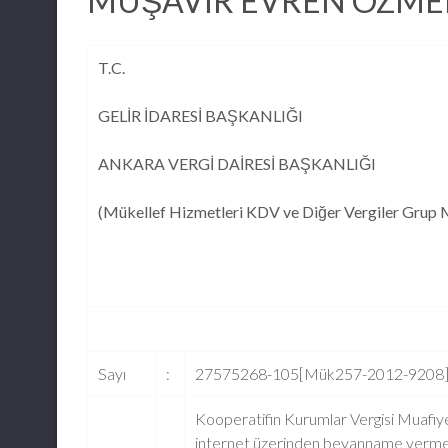
MÜŞAVİR EVREN ÖZM
T.C.
GELİR İDARESİ BAŞKANLIĞI
ANKARA VERGİ DAİRESİ BAŞKANLIĞI
(Mükellef Hizmetleri KDV ve Diğer Vergiler Grup
Sayı
:
27575268-105[Mük257-2012-9208]
Kooperatifin Kurumlar Vergisi Muafiye
internet üzerinden beyanname verm