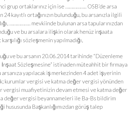
nci grup ortaklarınız için ise …………….. OSB’de arsa
 24 kayıtlı ortağınızın bulunduğu, bu arsanızla ilgili
adığı, …………….. mevkiinde bulunan arsa tapularınızdan
unduğu ve bu arsalara ilişkin olarak henüz inşaata
t karşılığı sözleşmenin yapılmadığı,
lduğu ve bu arsanın 20.06.2014 tarihinde “Düzenleme
ı İnşaat Sözleşmesine” istinaden müteahhit bir firmaya
u arsanıza yapılacak iş merkezinden 4 adet işyerinin
rek; kurumlar vergisi ve katma değer vergisi yönünden
r vergisi muafiyetinizin devam etmesi ve katma değer
tma değer vergisi beyannameleri ile Ba-Bs bildirim
eği hususunda Başkanlığımızdan görüş talep