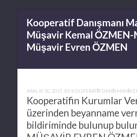
Skip
Kooperatif Danışmanı Ma
to
content
Müşavir Kemal ÖZMEN-
Müşavir Evren ÖZMEN
ARALIK 30, 2015
BY
KOOPERATIFDANISMANIK
Kooperatifin Kurumlar Ver
üzerinden beyanname ver
bildiriminde bulunup bul