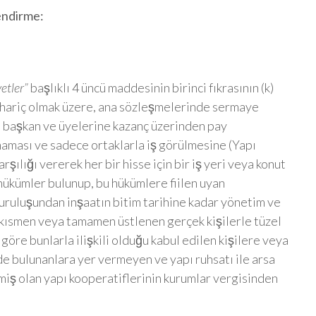
endirme:
etler”
başlıklı 4 üncü maddesinin birinci fıkrasının (k)
i hariç olmak üzere, ana sözleşmelerinde sermaye
u başkan ve üyelerine kazanç üzerinden pay
maması ve sadece ortaklarla iş görülmesine (Yapı
arşılığı vererek her bir hisse için bir iş yeri veya konut
n hükümler bulunup, bu hükümlere fiilen uyan
 kuruluşundan inşaatın bitim tarihine kadar yönetim ve
i kısmen veya tamamen üstlenen gerçek kişilerle tüzel
öre bunlarla ilişkili olduğu kabul edilen kişilere veya
inde bulunanlara yer vermeyen ve yapı ruhsatı ile arsa
ilmiş olan yapı kooperatiflerinin kurumlar vergisinden