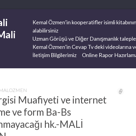
li
Kemal Özmen’in kooperatifler isimli kitabının
alabilirsiniz
Mali
Uzman Görüşü ve Diğer Danışmanlık taleplerini
Kemal Özmen’in Cevap Tv deki videolarına ve
İletişim Bilgilerimiz
Online Rapor Hazırlama
EMALOZMEN
gisi Muafiyeti ve internet
me ve form Ba-Bs
unmayacağı hk.-MALİ