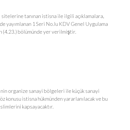
itelerine tanınan istisna ile ilgili açıklamalara,
e’de yayımlanan 1 Seri No.lu KDV Genel Uygulama
 (4.23.) bölümünde yer verilmiştir.
nin organize sanayi bölgeleri ile küçük sanayi
 söz konusu istisna hükmünden yararlanılacak ve bu
eslimlerini kapsayacaktır.