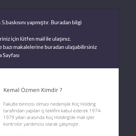
 5.baskısını yapmıştır. Buradan bilgi
z için lütfen mail ile ulaşınız.
 bazı makalelerine buradan ulaşabilirsiniz
 Sayfası
Kemal Özmen Kimdir ?
Fakülte birincisi olması nedeniyle Koç Holding
tarafından yapılan iş teklifini kabul ederek 1974-
1979 yılları arasında Koç Holding’de mali işler
kontrolör yardımcısı olarak çalışmıştır.