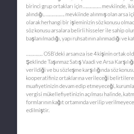
birinci grup ortakları için …………… mevkiinde, iki
alındığı, ……………. mevkiinde alınmış olan arsa için
olarak herhangi bir işleminizin söz konusu olm
söz konusu arsalara belirli hisseler ile sahip ol
başlanılmadığı, yapı ruhsatının alınmadığı ve ka
………….. OSB’deki arsanıza ise 4 kişinin ortak o
Şeklinde Taşınmaz Satış Vaadi ve Arsa Karşılığ
verildiği ve bu sözleşme karşılığında söz konus
kooperatifiniz ortaklarına verileceği belirtile
muafiyetinizin devam edip etmeyeceği, kurumla
vergisi mükellefiyetinizin açılması halinde, ka
formlarının kağıt ortamında verilip verilmeyec
edilmiştir.