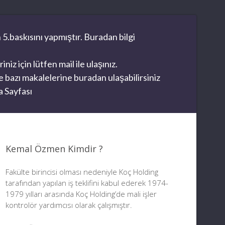
 5.baskısını yapmıştır. Buradan bilgi
z için lütfen mail ile ulaşınız.
 bazı makalelerine buradan ulaşabilirsiniz
 Sayfası
Kemal Özmen Kimdir ?
Fakülte birincisi olması nedeniyle Koç Holding
tarafından yapılan iş teklifini kabul ederek 1974-
1979 yılları arasında Koç Holding’de mali işler
kontrolör yardımcısı olarak çalışmıştır.