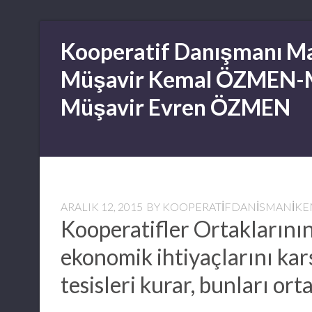
Skip
Kooperatif Danışmanı Ma
to
content
Müşavir Kemal ÖZMEN-
Müşavir Evren ÖZMEN
ARALIK 12, 2015
BY
KOOPERATIFDANISMANIK
Kooperatifler Ortaklarının
ekonomik ihtiyaçlarını kar
tesisleri kurar, bunları ort