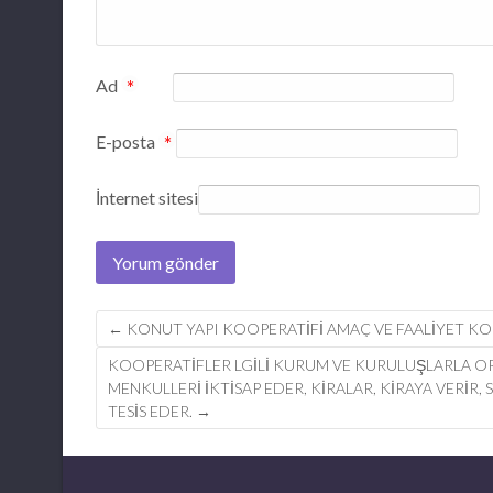
Ad
*
E-posta
*
İnternet sitesi
Post
←
KONUT YAPI KOOPERATIFI AMAÇ VE FAALIYET K
navigation
KOOPERATIFLER LGILI KURUM VE KURULUŞLARLA O
MENKULLERI IKTISAP EDER, KIRALAR, KIRAYA VERIR
TESIS EDER.
→