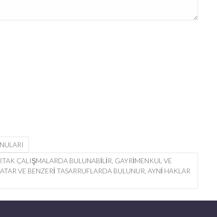
ONULARI
RTAK ÇALIŞMALARDA BULUNABILIR, GAYRIMENKUL VE
, SATAR VE BENZERI TASARRUFLARDA BULUNUR, AYNI HAKLAR