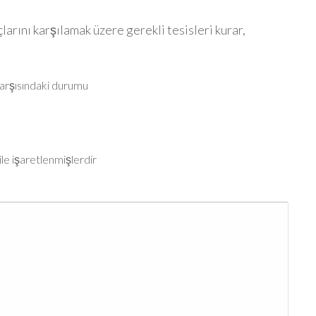
̧larını karşılamak üzere gerekli tesisleri kurar,
karşısındaki durumu
ile işaretlenmişlerdir