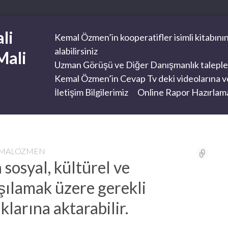
li
Kemal Özmen’in kooperatifler isimli kitabının
alabilirsiniz
Mali
Uzman Görüşü ve Diğer Danışmanlık taleplerini
Kemal Özmen’in Cevap Tv deki videolarına ve
İletişim Bilgilerimiz
Online Rapor Hazırlama
EMALOZMEN
 sosyal, kültürel ve
şılamak üzere gerekli
aklarına aktarabilir.