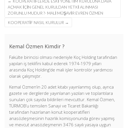
←
KOOPERATIFLERDE ESKI YÖNETIM KURULUNA DAVA
navigation
AÇMAK IÇIN GENEL KURULDAN YETKI ALINMASI
ZORUNLU MUDUR ?- MALİ MÜŞAVİR EVREN ÖZMEN
KOOPERATIF NASIL KURULUR
→
Kemal Özmen Kimdir ?
Fakülte birincisi olması nedeniyle Koç Holding tarafından
yapılan iş teklifini kabul ederek 1974-1979 yılları
arasında Koç Holding’de mali işler kontrolör yardımcısı
olarak çalışmıştır.
Kemal Özmen’in 20 adet kitabı yayınlanmış olup, ayrıca
gazete ve dergilerde yayınlanan yazıları ve toplantılara
sunulan çok sayıda bildirileri mevcuttur. Kemal Özmen,
TÜRMOB’u temsilen Sanayi ve Ticaret Bakanlığı
tarafından hazırlanan konut kooperatifleri
anasözleşmesinin hazırlık komisyonunda görev yapmış
ve mevcut anasözleşmenin 3476 sayılı yasaya uygun