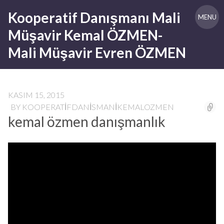
Skip
Kooperatif Danışmanı Mali
to
MENU
content
Müşavir Kemal ÖZMEN-
Mali Müşavir Evren ÖZMEN
KASIM 15, 2015
BY
KOOPERATIFDANISMANIKEMALOZMEN
kemal özmen danışmanlık