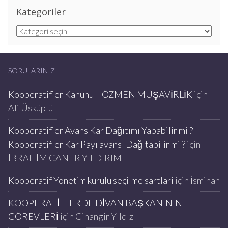
Kategoriler
Kategoriler
SORULARINIZ
Kooperatifler Kanunu – ÖZMEN MÜŞAVİRLİK
için
Ali Üsküplü
Kooperatifler Avans Kar Dağıtımı Yapabilir mi ?-
Kooperatifler Kar Payı avansı Dağıtabilir mi ?
için
İBRAHİM CANER YILDIRIM
Kooperatif Yonetim kurulu seçilme sartlari
için
İsmihan
KOOPERATİFLERDE DİVAN BAŞKANININ
GÖREVLERİ
için
Cihangir Yıldız