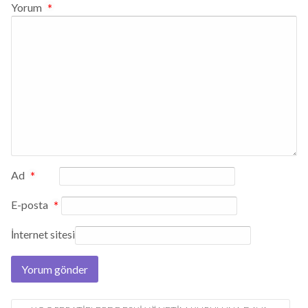
Yorum
*
Ad
*
E-posta
*
İnternet sitesi
Post