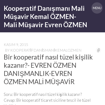
Skip
Kooperatif Danışmanı Mali
to
MENU
content
Müşavir Kemal ÖZMEN-
Mali Müşavir Evren ÖZMEN
KASIM 9, 2015
BY
KOOPERATIFDANISMANIKEMALOZMEN
Bir kooperatif nasıl tüzel kişilik
kazanır?- EVREN ÖZMEN
DANIŞMANLIK-EVREN
ÖZMEN MALİ MÜŞAVİR
Soru: Bir kooperatif nasıl tüzel kişilik kazanır?
Cevap: Bir kooperatif ticaret siciline tescil ile tüzel