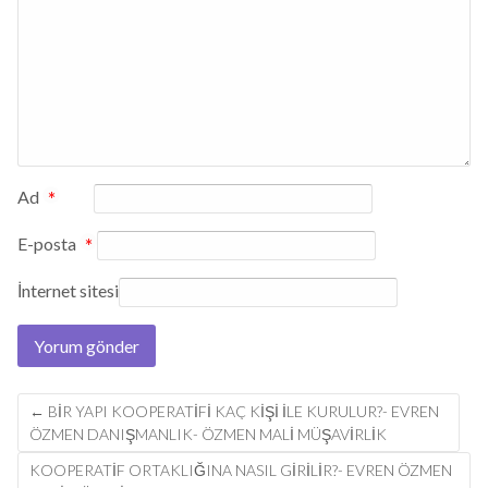
Ad
*
E-posta
*
İnternet sitesi
Post
←
BIR YAPI KOOPERATIFI KAÇ KIŞI ILE KURULUR?- EVREN
navigation
ÖZMEN DANIŞMANLIK- ÖZMEN MALİ MÜŞAVİRLİK
KOOPERATIF ORTAKLIĞINA NASIL GIRILIR?- EVREN ÖZMEN