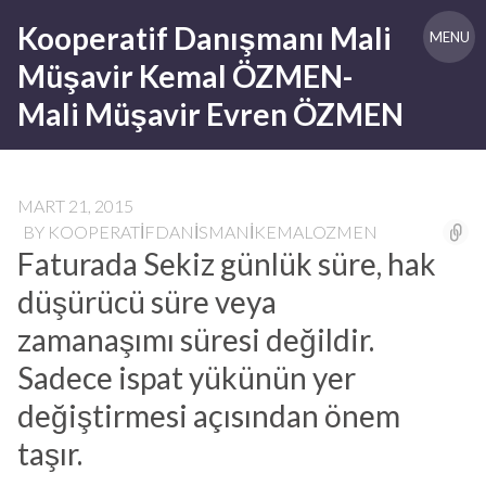
Skip
Kooperatif Danışmanı Mali
to
MENU
content
Müşavir Kemal ÖZMEN-
Mali Müşavir Evren ÖZMEN
MART 21, 2015
BY
KOOPERATIFDANISMANIKEMALOZMEN
Faturada Sekiz günlük süre, hak
düşürücü süre veya
zamanaşımı süresi değildir.
Sadece ispat yükünün yer
değiştirmesi açısından önem
taşır.