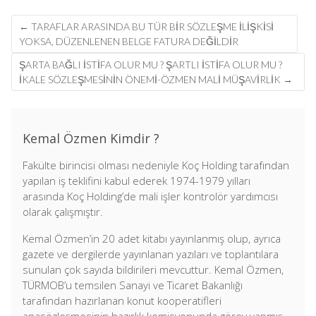
Post
←
TARAFLAR ARASINDA BU TÜR BIR SÖZLEŞME ILIŞKISI
navigation
YOKSA, DÜZENLENEN BELGE FATURA DEĞILDIR
ŞARTA BAĞLI ISTIFA OLUR MU ? ŞARTLI ISTIFA OLUR MU ?
İKALE SÖZLEŞMESININ ÖNEMI-ÖZMEN MALİ MÜŞAVİRLİK
→
Kemal Özmen Kimdir ?
Fakülte birincisi olması nedeniyle Koç Holding tarafından
yapılan iş teklifini kabul ederek 1974-1979 yılları
arasında Koç Holding’de mali işler kontrolör yardımcısı
olarak çalışmıştır.
Kemal Özmen’in 20 adet kitabı yayınlanmış olup, ayrıca
gazete ve dergilerde yayınlanan yazıları ve toplantılara
sunulan çok sayıda bildirileri mevcuttur. Kemal Özmen,
TÜRMOB’u temsilen Sanayi ve Ticaret Bakanlığı
tarafından hazırlanan konut kooperatifleri