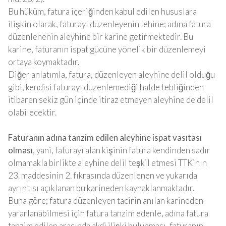
Bu hüküm, fatura içeriğinden kabul edilen hususlara
ilişkin olarak, faturayı düzenleyenin lehine; adına fatura
düzenlenenin aleyhine bir karine getirmektedir. Bu
karine, faturanın ispat gücüne yönelik bir düzenlemeyi
ortaya koymaktadır.
Diğer anlatımla, fatura, düzenleyen aleyhine delil olduğu
gibi, kendisi faturayı düzenlemediği halde tebliğinden
itibaren sekiz gün içinde itiraz etmeyen aleyhine de delil
olabilecektir.
Faturanın adına tanzim edilen aleyhine ispat vasıtası
olması
, yani, faturayı alan kişinin fatura kendinden sadır
olmamakla birlikte aleyhine delil teşkil etmesi TTK`nın
23. maddesinin 2. fıkrasında düzenlenen ve yukarıda
ayrıntısı açıklanan bu karineden kaynaklanmaktadır.
Buna göre; fatura düzenleyen tacirin anılan karineden
yararlanabilmesi için fatura tanzim edenle, adına fatura
tanzim edilen arasında akdi ilişki bulunması, faturanın