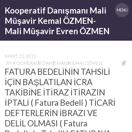
Skip
Kooperatif Danışmanı Mali
to
MENU
content
Müşavir Kemal ÖZMEN-
Mali Müşavir Evren ÖZMEN
MART 21, 2015
BY
KOOPERATIFDANISMANIKEMALOZMEN
FATURA BEDELİNİN TAHSİLİ
İÇİN BAŞLATILAN İCRA
TAKİBİNE İTİRAZ İTİRAZIN
İPTALİ ( Fatura Bedeli ) TİCARİ
DEFTERLERİN İBRAZI VE
DELİL OLMASI ( Fatura