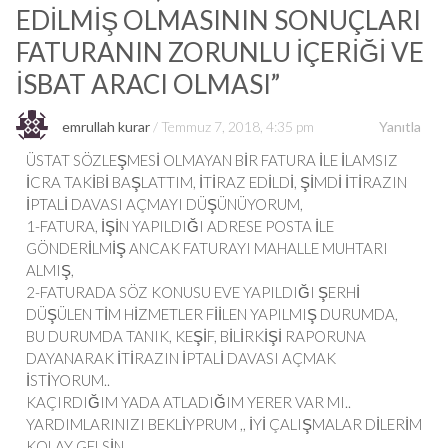
EDİLMİŞ OLMASININ SONUÇLARI
FATURANIN ZORUNLU İÇERİĞİ VE
İSBAT ARACI OLMASI
”
emrullah kurar
Temmuz 7, 2018, 4:35 pm
Yanıtla
ÜSTAT SÖZLEŞMESİ OLMAYAN BİR FATURA İLE İLAMSIZ
İCRA TAKİBİ BAŞLATTIM, İTİRAZ EDİLDİ, ŞİMDİ İTİRAZIN
İPTALİ DAVASI AÇMAYI DÜŞÜNÜYORUM,
1-FATURA, İŞİN YAPILDIĞI ADRESE POSTA İLE
GÖNDERİLMİŞ ANCAK FATURAYI MAHALLE MUHTARI
ALMIŞ,
2-FATURADA SÖZ KONUSU EVE YAPILDIĞI ŞERHİ
DÜŞÜLEN TİM HİZMETLER FİİLEN YAPILMIŞ DURUMDA,
BU DURUMDA TANIK, KEŞİF, BİLİRKİŞİ RAPORUNA
DAYANARAK İTİRAZIN İPTALİ DAVASI AÇMAK
İSTİYORUM..
KAÇIRDIĞIM YADA ATLADIĞIM YERER VAR MI..
YARDIMLARINIZI BEKLİYPRUM ,, İYİ ÇALIŞMALAR DİLERİM
KOLAY GELSİN