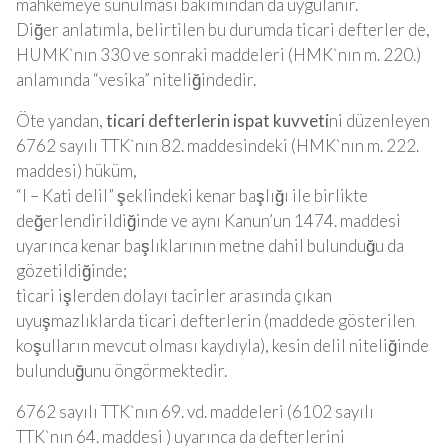
mahkemeye sunulması bakımından da uygulanır.
Diğer anlatımla, belirtilen bu durumda ticari defterler de,
HUMK`nın 330 ve sonraki maddeleri (HMK`nın m. 220.)
anlamında “vesika” niteliğindedir.
Öte yandan,
ticari defterlerin ispat kuvveti
ni düzenleyen
6762 sayılı TTK`nın 82. maddesindeki (HMK`nın m. 222.
maddesi) hüküm,
“I – Kati delil” şeklindeki kenar başlığı ile birlikte
değerlendirildiğinde ve aynı Kanun’un 1474. maddesi
uyarınca kenar başlıklarının metne dahil bulunduğu da
gözetildiğinde;
ticari işlerden dolayı tacirler arasında çıkan
uyuşmazlıklarda ticari defterlerin (maddede gösterilen
koşulların mevcut olması kaydıyla), kesin delil niteliğinde
bulunduğunu öngörmektedir.
6762 sayılı TTK`nın 69. vd. maddeleri (6102 sayılı
TTK`nın 64. maddesi ) uyarınca da defterlerini