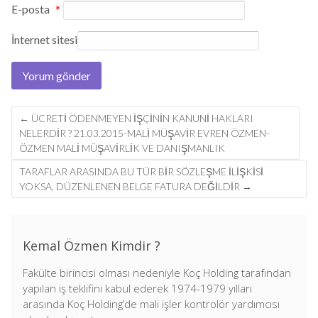
E-posta
*
İnternet sitesi
Post
←
ÜCRETI ÖDENMEYEN IŞÇININ KANUNI HAKLARI
navigation
NELERDIR ? 21.03.2015-MALI MÜŞAVIR EVREN ÖZMEN-
ÖZMEN MALİ MÜŞAVİRLİK VE DANIŞMANLIK
TARAFLAR ARASINDA BU TÜR BIR SÖZLEŞME ILIŞKISI
YOKSA, DÜZENLENEN BELGE FATURA DEĞILDIR
→
Kemal Özmen Kimdir ?
Fakülte birincisi olması nedeniyle Koç Holding tarafından
yapılan iş teklifini kabul ederek 1974-1979 yılları
arasında Koç Holding’de mali işler kontrolör yardımcısı