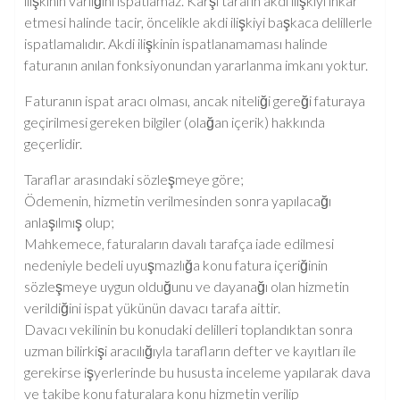
ilişkinin varlığını ispatlamaz. Karşı tarafın akdi ilişkiyi inkâr
etmesi halinde tacir, öncelikle akdi ilişkiyi başkaca delillerle
ispatlamalıdır. Akdi ilişkinin ispatlanamaması halinde
faturanın anılan fonksiyonundan yararlanma imkanı yoktur.
Faturanın ispat aracı olması, ancak niteliği gereği faturaya
geçirilmesi gereken bilgiler (olağan içerik) hakkında
geçerlidir.
Taraflar arasındaki sözleşmeye göre;
Ödemenin, hizmetin verilmesinden sonra yapılacağı
anlaşılmış olup;
Mahkemece, faturaların davalı tarafça iade edilmesi
nedeniyle bedeli uyuşmazlığa konu fatura içeriğinin
sözleşmeye uygun olduğunu ve dayanağı olan hizmetin
verildiğini ispat yükünün davacı tarafa aittir.
Davacı vekilinin bu konudaki delilleri toplandıktan sonra
uzman bilirkişi aracılığıyla tarafların defter ve kayıtları ile
gerekirse işyerlerinde bu hususta inceleme yapılarak dava
ve takibe konu faturalara konu hizmetin verilip