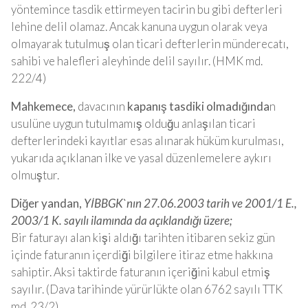
yöntemince tasdik ettirmeyen tacirin bu gibi defterleri
lehine delil olamaz. Ancak kanuna uygun olarak veya
olmayarak tutulmuş olan ticari defterlerin münderecatı,
sahibi ve halefleri aleyhinde delil sayılır. (HMK md.
222/4)
Mahkemece,
davacının
kapanış tasdiki olmadığında
n
usulüne uygun tutulmamış olduğu anlaşılan ticari
defterlerindeki kayıtlar esas alınarak hüküm kurulması,
yukarıda açıklanan ilke ve yasal düzenlemelere aykırı
olmuştur.
Diğer yandan,
YİBBGK`nın 27.06.2003 tarih ve 2001/1 E.,
2003/1 K. sayılı ilamında da açıklandığı üzere;
Bir faturayı alan kişi aldığı tarihten itibaren sekiz gün
içinde faturanın içerdiği bilgilere itiraz etme hakkına
sahiptir. Aksi taktirde faturanın içeriğini kabul etmiş
sayılır. (Dava tarihinde yürürlükte olan 6762 sayılı TTK
md. 23/2).