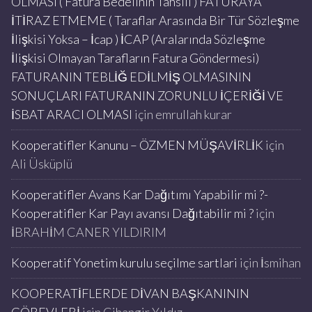
OLMASI ( Fatura Bedelinin Tahsili ) FATURAYA
İTİRAZ ETMEME ( Taraflar Arasında Bir Tür Sözleşme
İlişkisi Yoksa – İcap ) İCAP (Aralarında Sözleşme
İlişkisi Olmayan Tarafların Fatura Göndermesi)
FATURANIN TEBLİĞ EDİLMİŞ OLMASININ
SONUÇLARI FATURANIN ZORUNLU İÇERİĞİ VE
İSBAT ARACI OLMASI
için
emrullah kurar
Kooperatifler Kanunu – ÖZMEN MÜŞAVİRLİK
için
Ali Üsküplü
Kooperatifler Avans Kar Dağıtımı Yapabilir mi ?-
Kooperatifler Kar Payı avansı Dağıtabilir mi ?
için
İBRAHİM CANER YILDIRIM
Kooperatif Yonetim kurulu seçilme sartlari
için
İsmihan
KOOPERATİFLERDE DİVAN BAŞKANININ