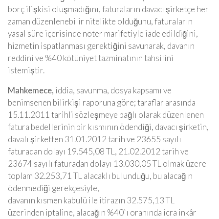
borç ilişkisi oluşmadığını, faturaların davacı şirketçe her
zaman düzenlenebilir nitelikte olduğunu, faturaların
yasal süre içerisinde noter marifetiyle iade edildiğini,
hizmetin ispatlanması gerektiğini savunarak, davanın
reddini ve %40 kötüniyet tazminatının tahsilini
istemiştir.
Mahkemece,
iddia, savunma, dosya kapsamı ve
benimsenen bilirkişi raporuna göre; taraflar arasında
15.11.2011 tarihli sözleşmeye bağlı olarak düzenlenen
fatura bedellerinin bir kısmının ödendiği, davacı şirketin,
davalı şirketten 31.01.2012 tarih ve 23655 sayılı
faturadan dolayı 19.545,08 TL, 21.02.2012 tarih ve
23674 sayılı faturadan dolayı 13.030,05 TL olmak üzere
toplam 32.253,71 TL alacaklı bulunduğu, bu alacağın
ödenmediği gerekçesiyle,
davanın kısmen kabulü ile itirazın 32.575,13 TL
üzerinden iptaline, alacağın %40`ı oranında icra inkâr