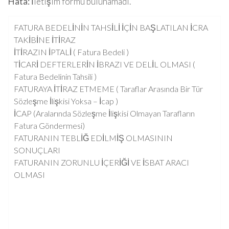
Hata:
İletişim formu bulunamadı.
FATURA BEDELİNİN TAHSİLİ İÇİN BAŞLATILAN İCRA
TAKİBİNE İTİRAZ
İTİRAZIN İPTALİ ( Fatura Bedeli )
TİCARİ DEFTERLERİN İBRAZI VE DELİL OLMASI (
Fatura Bedelinin Tahsili )
FATURAYA İTİRAZ ETMEME ( Taraflar Arasında Bir Tür
Sözleşme İlişkisi Yoksa – İcap )
İCAP (Aralarında Sözleşme İlişkisi Olmayan Tarafların
Fatura Göndermesi)
FATURANIN TEBLİĞ EDİLMİŞ OLMASININ
SONUÇLARI
FATURANIN ZORUNLU İÇERİĞİ VE İSBAT ARACI
OLMASI