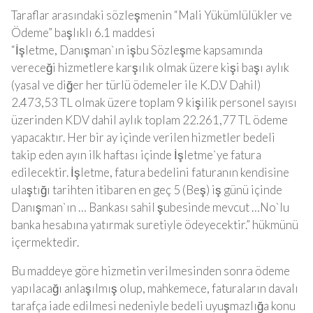
Taraflar arasındaki sözleşmenin “Mali Yükümlülükler ve
Ödeme” başlıklı 6.1 maddesi
“İşletme, Danışman`ın işbu Sözleşme kapsamında
vereceği hizmetlere karşılık olmak üzere kişi başı aylık
(yasal ve diğer her türlü ödemeler ile K.D.V Dahil)
2.473,53 TL olmak üzere toplam 9 kişilik personel sayısı
üzerinden KDV dahil aylık toplam 22.261,77 TL ödeme
yapacaktır. Her bir ay içinde verilen hizmetler bedeli
takip eden ayın ilk haftası içinde İşletme`ye fatura
edilecektir. İşletme, fatura bedelini faturanın kendisine
ulaştığı tarihten itibaren en geç 5 (Beş) iş günü içinde
Danışman`ın … Bankası sahil şubesinde mevcut …No`lu
banka hesabına yatırmak suretiyle ödeyecektir.” hükmünü
içermektedir.
Bu maddeye göre hizmetin verilmesinden sonra ödeme
yapılacağı anlaşılmış olup, mahkemece, faturaların davalı
tarafça iade edilmesi nedeniyle bedeli uyuşmazlığa konu