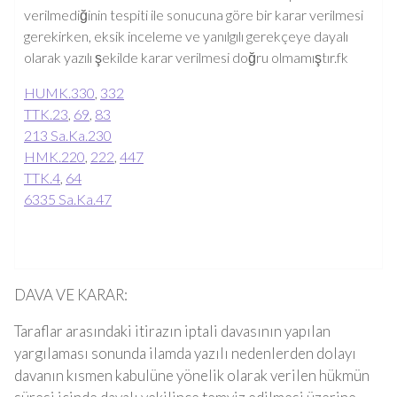
verilmediğinin tespiti ile sonucuna göre bir karar verilmesi
gerekirken, eksik inceleme ve yanılgılı gerekçeye dayalı
olarak yazılı şekilde karar verilmesi doğru olmamıştır.fk
HUMK.
330
,
332
TTK.
23
,
69
,
83
213 Sa.Ka.
230
HMK.
220
,
222
,
447
TTK.
4
,
64
6335 Sa.Ka.
47
DAVA VE KARAR:
Taraflar arasındaki itirazın iptali davasının yapılan
yargılaması sonunda ilamda yazılı nedenlerden dolayı
davanın kısmen kabulüne yönelik olarak verilen hükmün