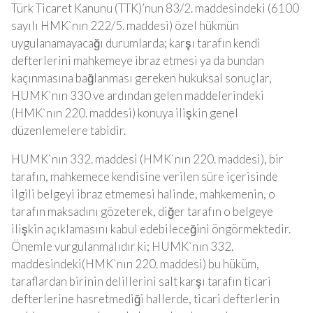
Türk Ticaret Kanunu (TTK)’nun 83/2. maddesindeki (6100
sayılı HMK`nın 222/5. maddesi) özel hükmün
uygulanamayacağı durumlarda; karşı tarafın kendi
defterlerini mahkemeye ibraz etmesi ya da bundan
kaçınmasına bağlanması gereken hukuksal sonuçlar,
HUMK`nın 330 ve ardından gelen maddelerindeki
(HMK`nın 220. maddesi) konuya ilişkin genel
düzenlemelere tabidir.
HUMK`nın 332. maddesi (HMK`nın 220. maddesi), bir
tarafın, mahkemece kendisine verilen süre içerisinde
ilgili belgeyi ibraz etmemesi halinde, mahkemenin, o
tarafın maksadını gözeterek, diğer tarafın o belgeye
ilişkin açıklamasını kabul edebileceğini öngörmektedir.
Önemle vurgulanmalıdır ki; HUMK`nın 332.
maddesindeki(HMK`nın 220. maddesi) bu hüküm,
taraflardan birinin delillerini salt karşı tarafın ticari
defterlerine hasretmediği hallerde, ticari defterlerin