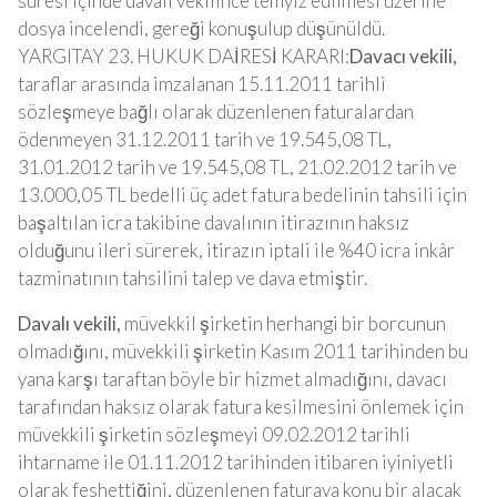
süresi içinde davalı vekilince temyiz edilmesi üzerine
dosya incelendi, gereği konuşulup düşünüldü.
YARGITAY 23. HUKUK DAİRESİ KARARI:
Davacı vekili,
taraflar arasında imzalanan 15.11.2011 tarihli
sözleşmeye bağlı olarak düzenlenen faturalardan
ödenmeyen 31.12.2011 tarih ve 19.545,08 TL,
31.01.2012 tarih ve 19.545,08 TL, 21.02.2012 tarih ve
13.000,05 TL bedelli üç adet fatura bedelinin tahsili için
başaltılan icra takibine davalının itirazının haksız
olduğunu ileri sürerek, itirazın iptali ile %40 icra inkâr
tazminatının tahsilini talep ve dava etmiştir.
Davalı vekili,
müvekkil şirketin herhangi bir borcunun
olmadığını, müvekkili şirketin Kasım 2011 tarihinden bu
yana karşı taraftan böyle bir hizmet almadığını, davacı
tarafından haksız olarak fatura kesilmesini önlemek için
müvekkili şirketin sözleşmeyi 09.02.2012 tarihli
ihtarname ile 01.11.2012 tarihinden itibaren iyiniyetli
olarak feshettiğini, düzenlenen faturaya konu bir alacak