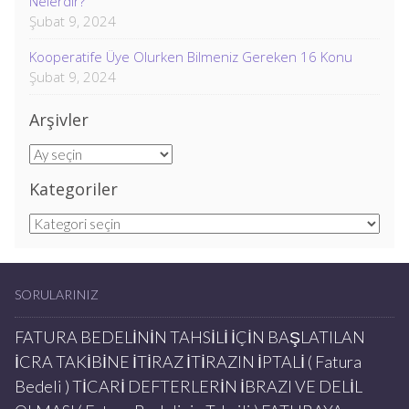
Nelerdir?
Şubat 9, 2024
Kooperatife Üye Olurken Bilmeniz Gereken 16 Konu
Şubat 9, 2024
Arşivler
Arşivler
Kategoriler
Kategoriler
SORULARINIZ
FATURA BEDELİNİN TAHSİLİ İÇİN BAŞLATILAN
İCRA TAKİBİNE İTİRAZ İTİRAZIN İPTALİ ( Fatura
Bedeli ) TİCARİ DEFTERLERİN İBRAZI VE DELİL