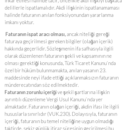
inkâr etmesi halinde tacir, öncelikle akdi ilişkiyi başkaca
delillerle ispatlamalıdır. Akdi ilişkinin ispatlanamaması
halinde faturanın anılan fonksiyonundan yararlanma
imkanı yoktur.
Faturanın ispat aracı olması,
ancak niteliği gereği
faturaya geçirilmesi gereken bilgiler (olağan içerik)
hakkında geçerlidir. Sözleşmenin ifa safhasıyla ilgili
olarak düzenlenen faturanın şekli ve kapsamının ne
olması gerektiği konusunda, Türk Ticaret Kanunu`nda
özel bir hüküm bulunmamakta, anılan yasanın 23.
maddesinde neyi ifade ettiği açıklanmaksızın faturanın
münderecatından söz edilmektedir.
Faturanın zorunlu içeriği
ve şekil şartlarına ilişkin
ayrıntılı düzenleme Vergi Usul Kanunu`nda yer
almaktadır. Faturanın olağan içeriği, akdin ifası ile ilgili
hususlarla sınırlıdır (VUK.230). Dolayısıyla, faturanın
içeriği, faturanın bu temel niteliğine uygun olmadığı
taktirde, sekiz günlük itiraz süresinin geçirilmesi bu