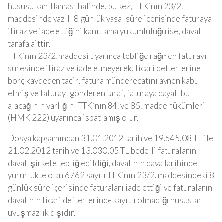
hususu kanıtlaması halinde, bu kez, TTK`nın 23/2.
maddesinde yazılı 8 günlük yasal süre içerisinde faturaya
itiraz ve iade ettiğini kanıtlama yükümlülüğü ise, davalı
tarafa aittir.
TTK`nın 23/2. maddesi uyarınca tebliğe rağmen faturayı
süresinde itiraz ve iade etmeyerek, ticari defterlerine
borç kaydeden tacir, fatura münderecatını aynen kabul
etmiş ve faturayı gönderen taraf, faturaya dayalı bu
alacağının varlığını TTK`nın 84. ve 85. madde hükümleri
(HMK 222) uyarınca ispatlamış olur.
Dosya kapsamından 31.01.2012 tarih ve 19.545,08 TL ile
21.02.2012 tarih ve 13.030,05 TL bedelli faturaların
davalı şirkete tebliğ edildiği, davalının dava tarihinde
yürürlükte olan 6762 sayılı TTK`nın 23/2. maddesindeki 8
günlük süre içerisinde faturaları iade ettiği ve faturaların
davalının ticari defterlerinde kayıtlı olmadığı hususları
uyuşmazlık dışıdır.