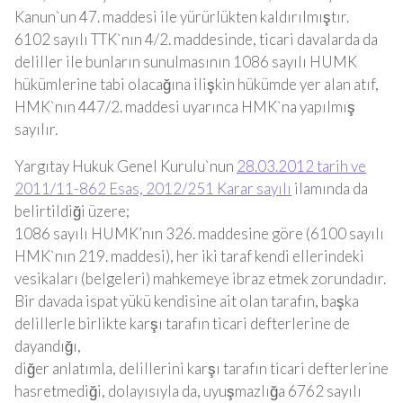
Kanun`un 47. maddesi ile yürürlükten kaldırılmıştır.
6102 sayılı TTK`nın 4/2. maddesinde, ticari davalarda da
deliller ile bunların sunulmasının 1086 sayılı HUMK
hükümlerine tabi olacağına ilişkin hükümde yer alan atıf,
HMK`nın 447/2. maddesi uyarınca HMK`na yapılmış
sayılır.
Yargıtay Hukuk Genel Kurulu`nun
28.03.2012 tarih ve
2011/11-862 Esas, 2012/251 Karar sayılı
ilamında da
belirtildiği üzere;
1086 sayılı HUMK’nın 326. maddesine göre (6100 sayılı
HMK`nın 219. maddesi), her iki taraf kendi ellerindeki
vesikaları (belgeleri) mahkemeye ibraz etmek zorundadır.
Bir davada ispat yükü kendisine ait olan tarafın, başka
delillerle birlikte karşı tarafın ticari defterlerine de
dayandığı,
diğer anlatımla, delillerini karşı tarafın ticari defterlerine
hasretmediği, dolayısıyla da, uyuşmazlığa 6762 sayılı