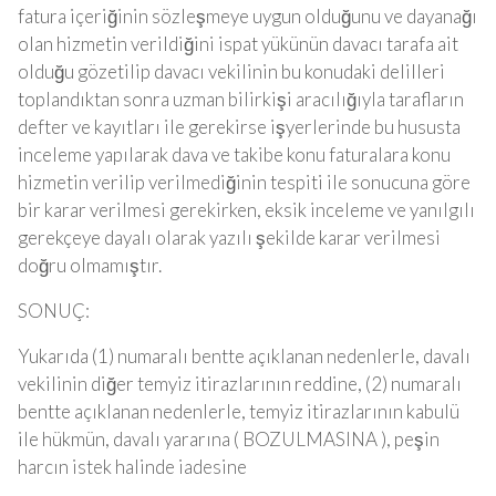
fatura içeriğinin sözleşmeye uygun olduğunu ve dayanağı
olan hizmetin verildiğini ispat yükünün davacı tarafa ait
olduğu gözetilip davacı vekilinin bu konudaki delilleri
toplandıktan sonra uzman bilirkişi aracılığıyla tarafların
defter ve kayıtları ile gerekirse işyerlerinde bu hususta
inceleme yapılarak dava ve takibe konu faturalara konu
hizmetin verilip verilmediğinin tespiti ile sonucuna göre
bir karar verilmesi gerekirken, eksik inceleme ve yanılgılı
gerekçeye dayalı olarak yazılı şekilde karar verilmesi
doğru olmamıştır.
SONUÇ:
Yukarıda (1) numaralı bentte açıklanan nedenlerle, davalı
vekilinin diğer temyiz itirazlarının reddine, (2) numaralı
bentte açıklanan nedenlerle, temyiz itirazlarının kabulü
ile hükmün, davalı yararına ( BOZULMASINA ), peşin
harcın istek halinde iadesine