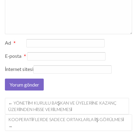
Ad
*
E-posta
*
İnternet sitesi
Post
←
YÖNETIM KURULU BAŞKAN VE ÜYELERINE KAZANÇ
navigation
ÜZERINDEN HISSE VERILMEMESI
KOOPERATIFLERDE SADECE ORTAKLARLA IŞ GÖRÜLMESI
→