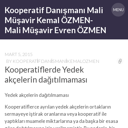
Skip
Kooperatif Danışmanı Mali
to
MENU
content
Müşavir Kemal ÖZMEN-
Mali Müşavir Evren ÖZMEN
MART 5, 2015
BY
KOOPERATIFDANISMANIKEMALOZMEN
Kooperatiflerde Yedek
akçelerin dağıtılmaması
Yedek akçelerin dağıtılmaması
Kooperatiflerce ayrılan yedek akçelerin ortakların
sermayeye iştirak oranlarına veya kooperatif ile
yaptıkları muamele miktarlarına ya da başka bir esasa