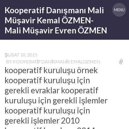
Skip
Kooperatif Danışmanı Mali
to
MENU
content
Müşavir Kemal ÖZMEN-
Mali Müşavir Evren ÖZMEN
ŞUBAT 18, 2015
BY
KOOPERATIFDANISMANIKEMALOZMEN
kooperatif kuruluşu örnek
kooperatif kuruluşu için
gerekli evraklar kooperatif
kuruluşu için gerekli işlemler
kooperatif kuruluşu için
gerekli işlemler 2010