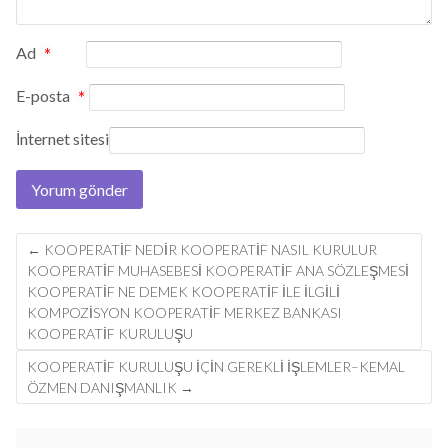
Ad
*
E-posta
*
İnternet sitesi
Post
←
KOOPERATIF NEDIR KOOPERATIF NASIL KURULUR
navigation
KOOPERATIF MUHASEBESI KOOPERATIF ANA SÖZLEŞMESI
KOOPERATIF NE DEMEK KOOPERATIF ILE ILGILI
KOMPOZISYON KOOPERATIF MERKEZ BANKASI
KOOPERATIF KURULUŞU
KOOPERATİF KURULUŞU İÇİN GEREKLİ İŞLEMLER–KEMAL
ÖZMEN DANIŞMANLIK
→