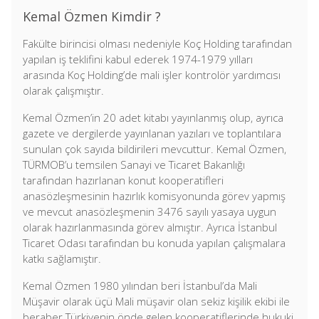
Kemal Özmen Kimdir ?
Fakülte birincisi olması nedeniyle Koç Holding tarafından
yapılan iş teklifini kabul ederek 1974-1979 yılları
arasında Koç Holding’de mali işler kontrolör yardımcısı
olarak çalışmıştır.
Kemal Özmen’in 20 adet kitabı yayınlanmış olup, ayrıca
gazete ve dergilerde yayınlanan yazıları ve toplantılara
sunulan çok sayıda bildirileri mevcuttur. Kemal Özmen,
TÜRMOB’u temsilen Sanayi ve Ticaret Bakanlığı
tarafından hazırlanan konut kooperatifleri
anasözleşmesinin hazırlık komisyonunda görev yapmış
ve mevcut anasözleşmenin 3476 sayılı yasaya uygun
olarak hazırlanmasında görev almıştır. Ayrıca İstanbul
Ticaret Odası tarafından bu konuda yapılan çalışmalara
katkı sağlamıştır.
Kemal Özmen 1980 yılından beri İstanbul’da Mali
Müşavir olarak üçü Mali müşavir olan sekiz kişilik ekibi ile
beraber Türkiyenin önde gelen kooperatiflerinde hukuki