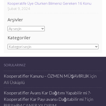
Kooperatife Üye Olurken Bilmeniz Gereken 16 Konu
Şubat 9, 2024
Arşivler
Arşivler
Kategoriler
Kategoriler
SORULARINIZ
Kooperatifler Kanunu – ÖZMEN MÜŞAVİRLİK
için
Ali Üsküplü
Kooperatifler Avans Kar Dağıtımı Yapabilir mi ?-
Kooperatifler Kar Payı avansı Dağıtabilir mi ?
için
İBRAHİM CANER YILDIRIM