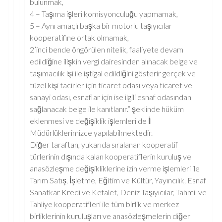
bulunmak,
4 – Taşıma işleri komisyonculuğu yapmamak,
5 – Aynı amaçlı başka bir motorlu taşıyıcılar
kooperatifine ortak olmamak,
2’inci bende öngörülen nitelik, faaliyete devam
edildiğine ilişkin vergi dairesinden alınacak belge ve
taşımacılık işi ile iştigal edildiğini gösterir gerçek ve
tüzel kişi tacirler için ticaret odası veya ticaret ve
sanayi odası, esnaflar için ise ilgili esnaf odasından
sağlanacak belge ile kanıtlanır.” şeklinde hüküm
eklenmesi ve değişiklik işlemleri de İl
Müdürlüklerimizce yapılabilmektedir.
Diğer taraftan, yukarıda sıralanan kooperatif
türlerinin dışında kalan kooperatiflerin kuruluş ve
anasözleşme değişikliklerine izin verme işlemleri ile
Tarım Satış, İşletme, Eğitim ve Kültür, Yayıncılık, Esnaf
Sanatkar Kredi ve Kefalet, Deniz Taşıyıcılar, Tahmil ve
Tahliye kooperatifleri ile tüm birlik ve merkez
birliklerinin kuruluşları ve anasözleşmelerin diğer