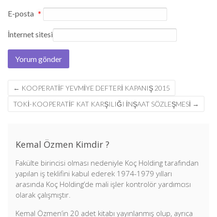
E-posta
*
İnternet sitesi
Post
←
KOOPERATIF YEVMIYE DEFTERI KAPANIŞ 2015
navigation
TOKI-KOOPERATIF KAT KARŞILIĞI INŞAAT SÖZLEŞMESI
→
Kemal Özmen Kimdir ?
Fakülte birincisi olması nedeniyle Koç Holding tarafından
yapılan iş teklifini kabul ederek 1974-1979 yılları
arasında Koç Holding’de mali işler kontrolör yardımcısı
olarak çalışmıştır.
Kemal Özmen’in 20 adet kitabı yayınlanmış olup, ayrıca