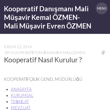
Skip
Kooperatif Danışmanı Mali
to
MENU
content
Müşavir Kemal ÖZMEN-
Mali Müşavir Evren ÖZMEN
KASIM 22, 2014
BY
KOOPERATIFDANISMANIKEMALOZMEN
Kooperatif Nasıl Kurulur ?
KOOPERATİFÇİLİK GENEL MÜDÜRLÜĞÜ
ANASAYFA
KURUMSAL
TEŞKİLAT
MEVZUAT