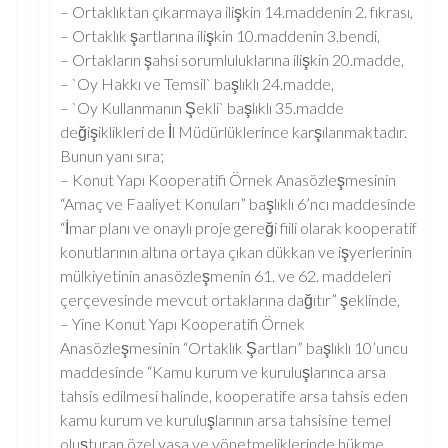
– Ortaklıktan çıkarmaya ilişkin 14.maddenin 2. fıkrası,
– Ortaklık şartlarına ilişkin 10.maddenin 3.bendi,
– Ortakların şahsi sorumluluklarına ilişkin 20.madde,
– `Oy Hakkı ve Temsil` başlıklı 24.madde,
– `Oy Kullanmanın Şekli` başlıklı 35.madde
değişiklikleri de İl Müdürlüklerince karşılanmaktadır.
Bunun yanı sıra;
– Konut Yapı Kooperatifi Örnek Anasözleşmesinin
“Amaç ve Faaliyet Konuları” başlıklı 6’ncı maddesinde
“İmar planı ve onaylı proje gereği fiili olarak kooperatif
konutlarının altına ortaya çıkan dükkan ve işyerlerinin
mülkiyetinin anasözleşmenin 61. ve 62. maddeleri
çerçevesinde mevcut ortaklarına dağıtır” şeklinde,
– Yine Konut Yapı Kooperatifi Örnek
Anasözleşmesinin “Ortaklık Şartları” başlıklı 10’uncu
maddesinde “Kamu kurum ve kuruluşlarınca arsa
tahsis edilmesi halinde, kooperatife arsa tahsis eden
kamu kurum ve kuruluşlarının arsa tahsisine temel
oluşturan özel yasa ve yönetmeliklerinde hükme