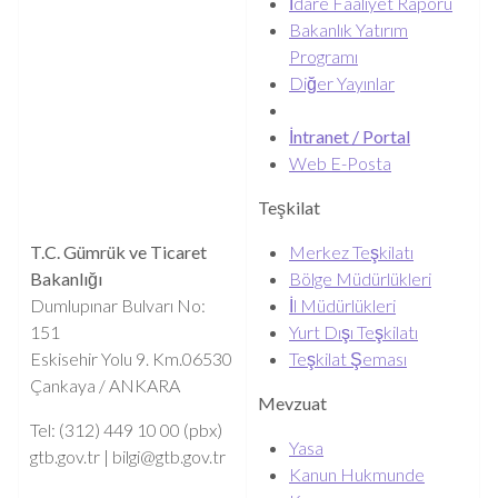
İdare Faaliyet Raporu
Bakanlık Yatırım
Programı
Diğer Yayınlar
İntranet / Portal
Web E-Posta
Teşkilat
T.C. Gümrük ve Ticaret
Merkez Teşkilatı
Bakanlığı
Bölge Müdürlükleri
Dumlupınar Bulvarı No:
İl Müdürlükleri
151
Yurt Dışı Teşkilatı
Eskisehir Yolu 9. Km.06530
Teşkilat Şeması
Çankaya / ANKARA
Mevzuat
Tel: (312) 449 10 00 (pbx)
Yasa
gtb.gov.tr |
bilgi@gtb.gov.tr
Kanun Hukmunde