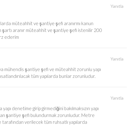
Yanıtla
pılarda müteahhit ve şantiye şefi aranırmı kanun
artı aranır müteahhit ve şantiye şefi istenilir 200
 arz ederim
Yanıtla
a mühendis şantiye şefi ve müteahhit zorunlu yapı
uhsatlandırılacak tüm yapılarda bunlar zorunludur.
Yanıtla
 yapı denetime girip girmediğini bakılmaksızın yapı
an şantiye şefi bulundurmak zorunludur. Metre
re tarafından verilecek tüm ruhsatlı yapılarda