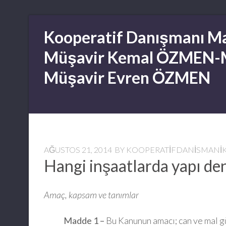
Skip
Kooperatif Danışmanı Ma
to
content
Müşavir Kemal ÖZMEN-
Müşavir Evren ÖZMEN
AĞUSTOS 21, 2014
BY
KOOPERATIFDANISMAN
Hangi inşaatlarda yapı de
Amaç, kapsam ve tanımlar
Madde 1 –
Bu Kanunun amacı; can ve mal gü