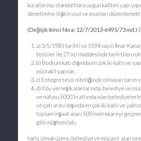
kurallarına, standartlara uygun kaliteli yapı ya
denetimine ilişkin usul ve esasları düzenlemekti
(Değişik ikinci fıkra: 12/7/2013-6495/73 md.)
B
a) 3/5/1985 tarihli ve 3194 sayılı İmar Kan
tesisler ile 27 nci maddesinde belirtilen ru
b) Bodrum katı dışında en çok iki katlı ve 
müstakil yapılar,
c) Entegre tesis niteliğinde olmayan tarım ve
d) Köy yerleşik alanlarında, belediye ve müca
ve nüfusu 5000’in altında olan belediyelerin
ve çatı arası dışında en çok iki katlı ve yaln
toplam inşaat alanı 500 metrekareyi geçmeye
gibi müştemilatı,
hariç olmak üzere, belediye ve mücavir alan sını