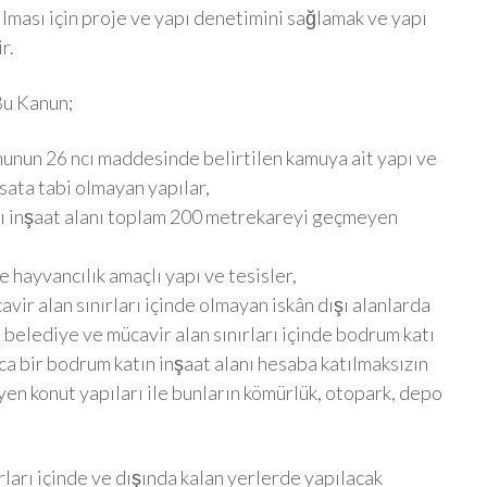
pılması için proje ve yapı denetimini sağlamak ve yapı
r.
u Kanun;
ununun 26 ncı maddesinde belirtilen kamuya ait yapı ve
hsata tabi olmayan yapılar,
yapı inşaat alanı toplam 200 metrekareyi geçmeyen
 hayvancılık amaçlı yapı ve tesisler,
vir alan sınırları içinde olmayan iskân dışı alanlarda
 belediye ve mücavir alan sınırları içinde bodrum katı
ızca bir bodrum katın inşaat alanı hesaba katılmaksızın
n konut yapıları ile bunların kömürlük, otopark, depo
rları içinde ve dışında kalan yerlerde yapılacak