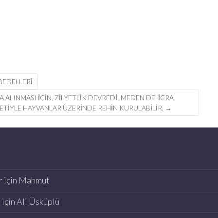
BEDELLERI
ALINMASI IÇIN, ZILYETLIK DEVREDILMEDEN DE, ICRA
ETIYLE HAYVANLAR ÜZERINDE REHIN KURULABILIR.
→
r
için
Mahmut
K
için
Ali Üsküplü