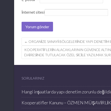
İnternet sitesi
Post
←
ORGANIZE SANAYI BÖLGELERINDE YAPI DENETIM 
navigation
KOOPERATIFLERIN ALACAKLARININ GÜVENCE ALTINA 
DAIRESINDE TUTULACAK ÖZEL SICILE YAZILMAK SUR
SORULARINIZ
Hangi inşaatlarda yapı denetim zorunlu değildi
Kooperatifler Kanunu – ÖZMEN MÜŞAVİRLİ