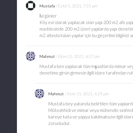
Mustafa
Eylül 3, 2021, 7:55 pm
İyi günler
Köy evi olarak yapılacak olan yapı 200 m2 altı ya
maddesinde 200 m2 üzeri yapılarda yapı denetim ş
m2 altında kalan yapılar için bu geçerlimi bilginizi
Mahmut
Ekim 15, 2021, 6:27 pm
Mustafa ben yapılacak tüm inşaatlarda mimar vey
denetime girsin girmesin ilgili idare tarafından r
Mahmut
Ekim 15, 2021, 6:29 pm
Mustafa bey yukarıda belirtilen tüm yapılarda
Müteahhidi ve mimar veya mühendis sınıfınd
kareye kata ve yapıya bakılmaksızın ilgili ida
zorunludur.