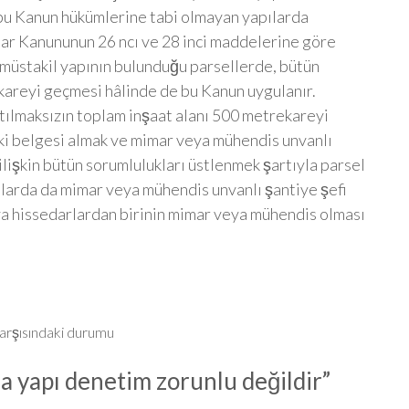
, bu Kanun hükümlerine tabi olmayan yapılarda
mar Kanununun 26 ncı ve 28 inci maddelerine göre
 müstakil yapının bulunduğu parsellerde, bütün
ekareyi geçmesi hâlinde de bu Kanun uygulanır.
atılmaksızın toplam inşaat alanı 500 metrekareyi
ki belgesi almak ve mimar veya mühendis unvanlı
ilişkin bütün sorumlulukları üstlenmek şartıyla parsel
pılarda da mimar veya mühendis unvanlı şantiye şefi
ya hissedarlardan birinin mimar veya mühendis olması
karşısındaki durumu
a yapı denetim zorunlu değildir
”