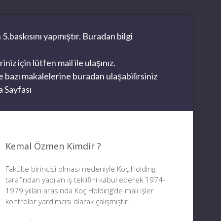
 5.baskısını yapmıştır. Buradan bilgi
z için lütfen mail ile ulaşınız.
 bazı makalelerine buradan ulaşabilirsiniz
 Sayfası
Kemal Özmen Kimdir ?
Fakülte birincisi olması nedeniyle Koç Holding
tarafından yapılan iş teklifini kabul ederek 1974-
1979 yılları arasında Koç Holding’de mali işler
kontrolör yardımcısı olarak çalışmıştır.