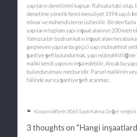
yapıların denetimini kapsar. Ruhsata tabi olup
denetime yönelik fennî mesuliyet 3194 sayılı İ
mimar ve mühendislerce üstlenilir. Birden fazla
yapıların toplam yapı inşaat alanının 200 metr
Yalnızca bir bodrum katın inşaat alanı hesaba k
geçmeyen yapılarda geçici yapı müteahhidi yet
şantiye şefi bulundurmak, yapı müteahhitliğine 
maliki kendi yapısını inşa edebilir. Ancak bu ya
bulundurulması mecburidir. Parsel malikinin ve
hâlinde ayrıca şantiye şefi aranmaz.
Kooperatiflerin 3065 Sayılı Katma Değer vergisi 
3 thoughts on “
Hangi inşaatlard