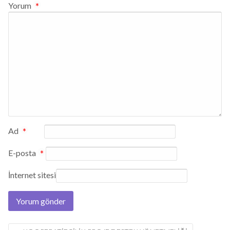
Yorum
*
Ad
*
E-posta
*
İnternet sitesi
Post