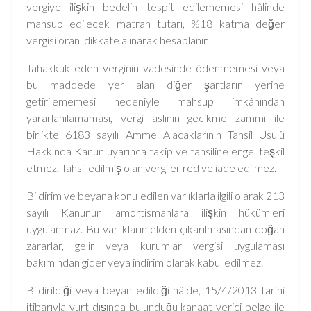
vergiye ilişkin bedelin tespit edilememesi hâlinde
mahsup edilecek matrah tutarı, %18 katma değer
vergisi oranı dikkate alınarak hesaplanır.
Tahakkuk eden verginin vadesinde ödenmemesi veya
bu maddede yer alan diğer şartların yerine
getirilememesi nedeniyle mahsup imkânından
yararlanılamaması, vergi aslının gecikme zammı ile
birlikte 6183 sayılı Amme Alacaklarının Tahsil Usulü
Hakkında Kanun uyarınca takip ve tahsiline engel teşkil
etmez. Tahsil edilmiş olan vergiler red ve iade edilmez.
Bildirim ve beyana konu edilen varlıklarla ilgili olarak 213
sayılı Kanunun amortismanlara ilişkin hükümleri
uygulanmaz. Bu varlıkların elden çıkarılmasından doğan
zararlar, gelir veya kurumlar vergisi uygulaması
bakımından gider veya indirim olarak kabul edilmez.
Bildirildiği veya beyan edildiği hâlde, 15/4/2013 tarihi
itibarıyla yurt dışında bulunduğu kanaat verici belge ile