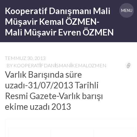
Skip
Kooperatif Danışmanı Mali
to
MENU
content
Müşavir Kemal ÖZMEN-
Mali Müşavir Evren ÖZMEN
TEMMUZ 30, 2013
BY
KOOPERATIFDANISMANIKEMALOZMEN
Varlık Barışında süre
uzadı-31/07/2013 Tarihli
Resmi Gazete-Varlık barışı
ekime uzadı 2013