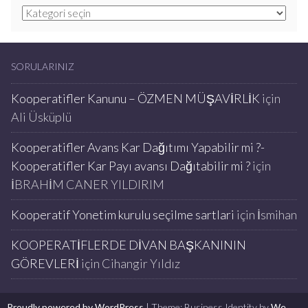
Kategoriler
SORULARINIZ
Kooperatifler Kanunu – ÖZMEN MÜŞAVİRLİK
için
Ali Üsküplü
Kooperatifler Avans Kar Dağıtımı Yapabilir mi ?-
Kooperatifler Kar Payı avansı Dağıtabilir mi ?
için
İBRAHİM CANER YILDIRIM
Kooperatif Yonetim kurulu seçilme sartlari
için
İsmihan
KOOPERATİFLERDE DİVAN BAŞKANININ
GÖREVLERİ
için
Cihangir Yıldız
Proudly powered by WordPress
|
Theme: Business Identity by
We