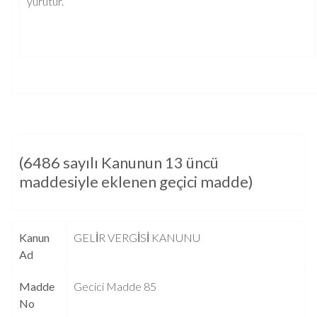
yürütür.
(6486 sayılı Kanunun 13 üncü
maddesiyle eklenen geçici madde)
Kanun
GELİR VERGİSİ KANUNU
Ad
Madde
Gecici Madde 85
No