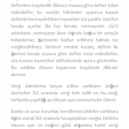
defterlere kaydedilir. Bilanço esasına göre defter tutan
mükellefler, bu madde hükümleri uyarınca kanuni
defterlerine kaydettikleri kıymetler için pasifte özel fon
hesabı açarlar. Bu fon hesabı, sermayenin cüz’ü
addolunur, sermayeye ilave dışında başka bir amaçla
kullanılamaz, işletmenin tasfiye edilmesi hâlinde ise
vergilendirilmez. Serbest meslek kazanç defteri ile
işletme hesabı esasına göre defter tutan mükellefler,
söz konusu kıymetleri defterlerinde ayrıca gösterirler.
Bu varlıklar dönem kazancının tespitinde dikkate
alınmaz.
Vergi dairelerine beyan edilen varlıkların değeri
üzerinden %2 oranında vergi tarh edilir ve bu vergi,
tarhiyatın yapıldığı ayı izleyen ayın sonuna kadar ödenir.
Banka ve aracı kurumlar, kendilerine bildirilen varlıklara
ilişkin olarak %2 oranında hesapladıkları vergiyi, bildirimi
izleyen ayın on beşinci günü akşamına kadar vergi