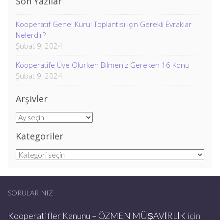
Son Yazılar
Kooperatif Genel Kurul Toplantısı için Gerekli Evraklar
Nelerdir?
Şubat 9, 2024
Kooperatife Üye Olurken Bilmeniz Gereken 16 Konu
Şubat 9, 2024
Arşivler
Arşivler
Kategoriler
Kategoriler
SORULARINIZ
Kooperatifler Kanunu – ÖZMEN MÜŞAVİRLİK
için