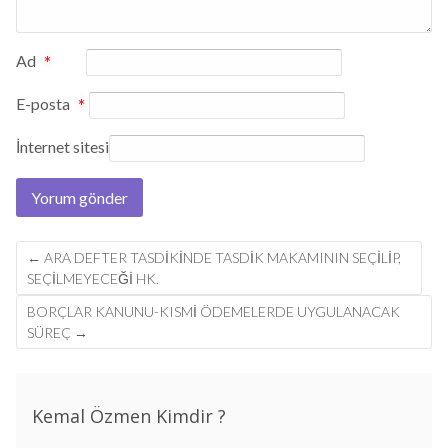
Ad
*
E-posta
*
İnternet sitesi
Post
←
ARA DEFTER TASDIKINDE TASDIK MAKAMININ SEÇILIP,
navigation
SEÇILMEYECEĞI HK.
BORÇLAR KANUNU-KISMI ÖDEMELERDE UYGULANACAK
SÜREÇ
→
Kemal Özmen Kimdir ?