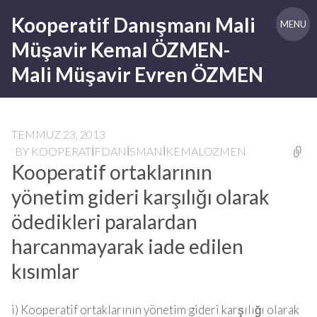
Skip
Kooperatif Danışmanı Mali
to
MENU
content
Müşavir Kemal ÖZMEN-
Mali Müşavir Evren ÖZMEN
TEMMUZ 23, 2013
BY
KOOPERATIFDANISMANIKEMALOZMEN
Kooperatif ortaklarının
yönetim gideri karşılığı olarak
ödedikleri paralardan
harcanmayarak iade edilen
kısımlar
i) Kooperatif ortaklarının yönetim gideri karşılığı olarak