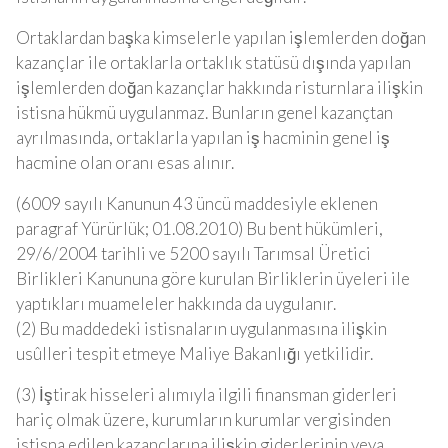
Ortaklardan başka kimselerle yapılan işlemlerden doğan
kazançlar ile ortaklarla ortaklık statüsü dışında yapılan
işlemlerden doğan kazançlar hakkında risturnlara ilişkin
istisna hükmü uygulanmaz. Bunların genel kazançtan
ayrılmasında, ortaklarla yapılan iş hacminin genel iş
hacmine olan oranı esas alınır.
(6009 sayılı Kanunun 43 üncü maddesiyle eklenen
paragraf Yürürlük; 01.08.2010) Bu bent hükümleri,
29/6/2004 tarihli ve 5200 sayılı Tarımsal Üretici
Birlikleri Kanununa göre kurulan Birliklerin üyeleri ile
yaptıkları muameleler hakkında da uygulanır.
(2) Bu maddedeki istisnaların uygulanmasına ilişkin
usûlleri tespit etmeye Maliye Bakanlığı yetkilidir.
(3) İştirak hisseleri alımıyla ilgili finansman giderleri
hariç olmak üzere, kurumların kurumlar vergisinden
istisna edilen kazançlarına ilişkin giderlerinin veya