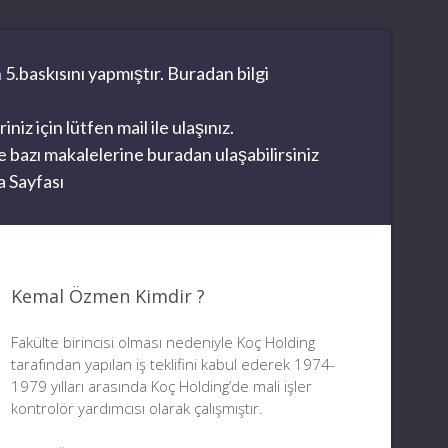
 5.baskısını yapmıştır. Buradan bilgi
z için lütfen mail ile ulaşınız.
 bazı makalelerine buradan ulaşabilirsiniz
 Sayfası
Kemal Özmen Kimdir ?
Fakülte birincisi olması nedeniyle Koç Holding
tarafından yapılan iş teklifini kabul ederek 1974-
1979 yılları arasında Koç Holding’de mali işler
kontrolör yardımcısı olarak çalışmıştır.