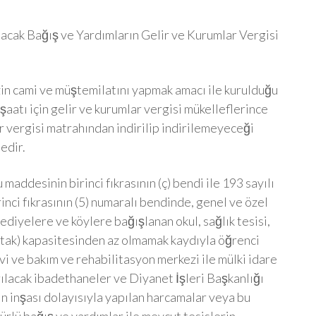
acak Bağış ve Yardımların Gelir ve Kurumlar Vergisi
zin cami ve müştemilatını yapmak amacı ile kurulduğu
şaatı için gelir ve kurumlar vergisi mükelleflerince
r vergisi matrahından indirilip indirilemeyeceği
edir.
addesinin birinci fıkrasının (ç) bendi ile 193 sayılı
nci fıkrasının (5) numaralı bendinde, genel ve özel
lediyelere ve köylere bağışlanan okul, sağlık tesisi,
atak) kapasitesinden az olmamak kaydıyla öğrenci
vi ve bakım ve rehabilitasyon merkezi ile mülki idare
rılacak ibadethaneler ve Diyanet İşleri Başkanlığı
in inşası dolayısıyla yapılan harcamalar veya bu