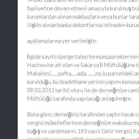
faaliyetine devam etmesi amacıyla kurulmuş bul
kurumlardan alınan makbuzlara veya bunlar taraf
ilişkin alınan banka dekontlarına istinaden kur
açıklamalarına yer verilmiştir.
İlgide kayıtlı özelge talep formunuzun eklerini
Hazinesine ait olan ve Sakarya İl Müftülüğüne ta
Mahallesi,…..pafta,….ada, ……no.lu parseldeki a
kurulduğu, bu ibadethane yerinin yapımı konusund
09.03.2011 tarihli oluru ile de derneğinize cami 
Müftülüğü tarafında yapılacağı anlaşılmıştır.
Buna göre; derneğiniz tarafından yaptırılacak ca
vergisi mükelleflerince derneğinize makubuz muk
bağış ve yardımların, 193 sayılı Gelir Vergisi 