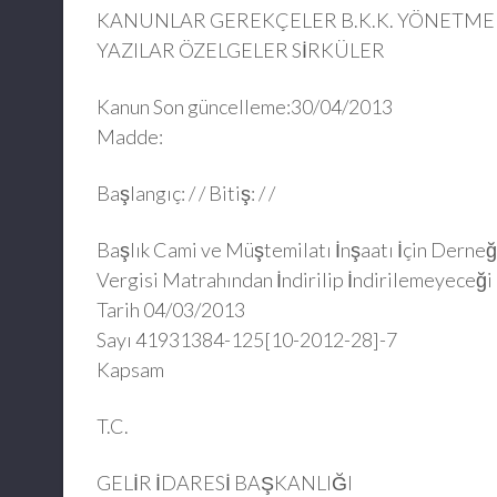
KANUNLAR GEREKÇELER B.K.K. YÖNETMEL
YAZILAR ÖZELGELER SİRKÜLER
Kanun Son güncelleme:30/04/2013
Madde:
Başlangıç: / / Bitiş: / /
Başlık Cami ve Müştemilatı İnşaatı İçin Derneğ
Vergisi Matrahından İndirilip İndirilemeyeceği
Tarih 04/03/2013
Sayı 41931384-125[10-2012-28]-7
Kapsam
T.C.
GELİR İDARESİ BAŞKANLIĞI