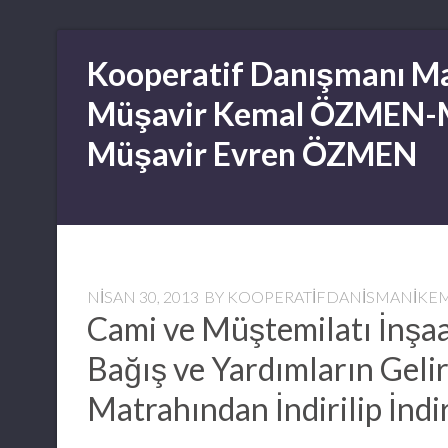
Skip
Kooperatif Danışmanı Ma
to
content
Müşavir Kemal ÖZMEN-
Müşavir Evren ÖZMEN
NISAN 30, 2013
BY
KOOPERATIFDANISMANIKE
Cami ve Müştemilatı İnşaa
Bağış ve Yardımların Geli
Matrahından İndirilip İndi