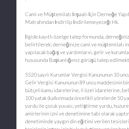
Cami ve Müştemilatı İnşaatı İçin Derneğe Yapıl
Matrahından İndirilip İndirilemeyeceği Hk.
İlgide kayıtlı özelge talep formunda, derneğini
belirtilerek; derneğinize cami ve müştemilatı in
yapılacak bağış ve yardımların, gelir ve kurumla
hususunda Başkanlığımız görüşü talep edilmekt
5520 sayılı Kurumlar Vergisi Kanununun 10 uncu m
Gelir Vergisi Kanununun 89 uncu maddesinin biri
bütçeli kamu idarelerine, il özel idarelerine, be
100 yatak (kalkınmada öncelikli yörelerde 50 y
yurdu ile çocuk yuvası, yetiştirme yurdu, huzure
amirlerinin izni ve denetimine tabi olarak yaptı
denetiminde yaygın din eğitimi verilen tesisler