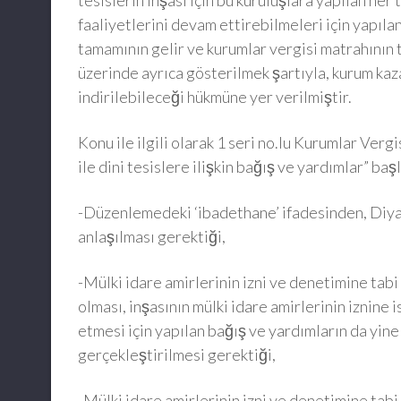
tesislerin inşası için bu kuruluşlara yapılan her
faaliyetlerini devam ettirebilmeleri için yapılan
tamamının gelir ve kurumlar vergisi matrahının 
üzerinde ayrıca gösterilmek şartıyla, kurum ka
indirilebileceği hükmüne yer verilmiştir.
Konu ile ilgili olarak 1 seri no.lu Kurumlar Vergi
ile dini tesislere ilişkin bağış ve yardımlar” baş
-Düzenlemedeki ‘ibadethane’ ifadesinden, Diyan
anlaşılması gerektiği,
-Mülki idare amirlerinin izni ve denetimine tab
olması, inşasının mülki idare amirlerinin iznine
etmesi için yapılan bağış ve yardımların da yin
gerçekleştirilmesi gerektiği,
-Mülki idare amirlerinin izni ve denetimine tabi