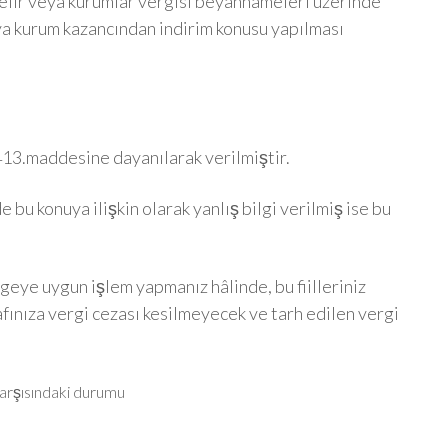
lir veya kurumlar vergisi beyannameleri üzerinde
ya kurum kazancından indirim konusu yapılması
413.maddesine dayanılarak verilmiştir.
 bu konuya ilişkin olarak yanlış bilgi verilmiş ise bu
lgeye uygun işlem yapmanız hâlinde, bu fiilleriniz
afınıza vergi cezası kesilmeyecek ve tarh edilen vergi
karşısındaki durumu