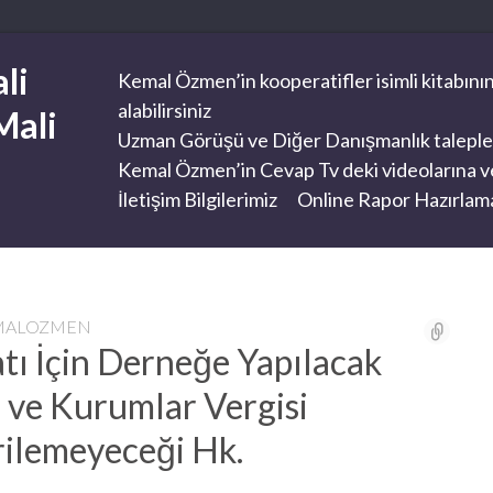
li
Kemal Özmen’in kooperatifler isimli kitabının
alabilirsiniz
Mali
Uzman Görüşü ve Diğer Danışmanlık taleplerini
Kemal Özmen’in Cevap Tv deki videolarına ve
İletişim Bilgilerimiz
Online Rapor Hazırlama
MALOZMEN
tı İçin Derneğe Yapılacak
r ve Kurumlar Vergisi
rilemeyeceği Hk.