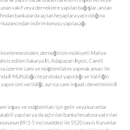
unan vakıf veya derneklere yapılan bağışlar, anılan
ından bankalarda açılan hesaplara yatırıldığına
um kazancından indirim konusu yapılacağı
n incelenmesinden; derneğinizin mülkiyeti Maliye
hsis edilen Sakarya İli, Adapazarı İlçesi, Camili
rsa üzerine cami ve müştemilatını yapmak amacı ile
a İl Müftülüğü ile protokol yapıldığı ve Valiliğin
yapım izni verildiği, ayrıca cami inşaatı denetiminin İl
mi inşası ve müştemilatı için gelir veya kurumlar
abili yapılan ya da açtırılan banka hesabına yatırılan
Kanununun 89/1-5 inci maddesi ile 5520 sayılı Kurumlar