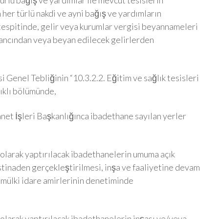
 türlü bağış ve yardımlar ile mevcut tesislerin
 her türlü nakdi ve ayni bağış ve yardımların
tespitinde, gelir veya kurumlar vergisi beyannameleri
zancından veya beyan edilecek gelirlerden
si Genel Tebliğinin “10.3.2.2. Eğitim ve sağlık tesisleri
lıklı bölümünde,
et İşleri Başkanlığınca ibadethane sayılan yerler
i olarak yaptırılacak ibadethanelerin umuma açık
 istinaden gerçekleştirilmesi, inşa ve faaliyetine devam
e mülki idare amirlerinin denetiminde
 olarak yaptırılacak ibadethanelerin inşası ve/veya