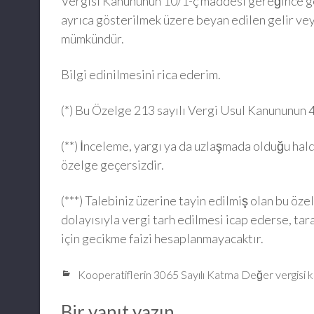
Vergisi Kanununun 10/1-ç maddesi gereğince ge
ayrıca gösterilmek üzere beyan edilen gelir ve
mümkündür.
Bilgi edinilmesini rica ederim.
(*) Bu Özelge 213 sayılı Vergi Usul Kanununun 
(**) İnceleme, yargı ya da uzlaşmada olduğu halde
özelge geçersizdir.
(***) Talebiniz üzerine tayin edilmiş olan bu öze
dolayısıyla vergi tarh edilmesi icap ederse, tar
için gecikme faizi hesaplanmayacaktır.
Kooperatiflerin 3065 Sayılı Katma Değer vergisi 
Bir yanıt yazın