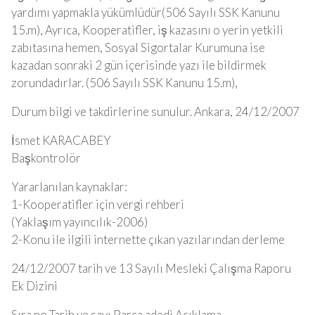
yardımı yapmakla yükümlüdür(506 Sayılı SSK Kanunu
15.m), Ayrıca, Kooperatifler, iş kazasını o yerin yetkili
zabıtasına hemen, Sosyal Sigortalar Kurumuna ise
kazadan sonraki 2 gün içerisinde yazı ile bildirmek
zorundadırlar. (506 Sayılı SSK Kanunu 15.m),
Durum bilgi ve takdirlerine sunulur. Ankara, 24/12/2007
İsmet KARACABEY
Başkontrolör
Yararlanılan kaynaklar:
1-Kooperatifler için vergi rehberi
(Yaklaşım yayıncılık-2006)
2-Konu ile ilgili internette çıkan yazılarından derleme
24/12/2007 tarih ve 13 Sayılı Mesleki Çalışma Raporu
Ek Dizini
Sıra no Tarih ve sayı Parça adedi Açıklama