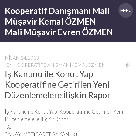
Skip
Kooperatif Danışmanı Mali
to
MENU
content
Müşavir Kemal ÖZMEN-
Mali Müşavir Evren ÖZMEN
NISAN 24, 2013
BY
KOOPERATIFDANISMANIKEMALOZMEN
İş Kanunu ile Konut Yapı
Kooperatifine Getirilen Yeni
Düzenlemelere İlişkin Rapor
İş Kanunu ile Konut Yapı Kooperatifine Getirilen Yeni
Düzenlemelere İlişkin Rapor
T.C.
SANAYİ VE TİCARET BAKANLIĞI