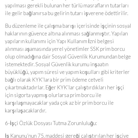
yapılması gerekli bulunan her türlü masrafların tutarları
ile gelir bağlanırsa bu gelirin tutarı işverene ödettirilir.
Bu düzenleme ile çalışma barışı içerisinde işçinin sosyal
haklarının güvence altına alınması sağlanmıştır. Yapılan
yapıların kullanımı için Yapı Kullanım İzni belgesi
alınması aşamasında yerel yönetimler SSK prim borcu
olup olmadığına dair Sosyal Güvenlik Kurumundan belge
istemektedir. Sosyal Güvenlik kurumu inşaatın
büyüklüğü, yapım süresi ve yapım koşulları gibi kriterler
bağlı olarak KYK’lara bir prim ödeme cetveli
çıkartmaktadırlar. Eğer KYK’lar çalıştırdıkları her işçi
için sigorta yapmış olurlarsa prim borcu ile
karşılaşmayacaklar yada çok az bir prim borcu ile
karşılaşacaklardır.
6-İşçi Özlük Dosyası Tutma Zorunluluğu:
İş Kanunu’nun 75. maddesi gereği çalıştırılan her işçiye