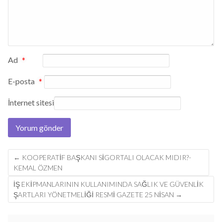
Ad
*
E-posta
*
İnternet sitesi
Post
←
KOOPERATIF BAŞKANI SIGORTALI OLACAK MIDIR?-
navigation
KEMAL ÖZMEN
İŞ EKİPMANLARININ KULLANIMINDA SAĞLIK VE GÜVENLİK
ŞARTLARI YÖNETMELİĞİ RESMI GAZETE 25 NISAN
→