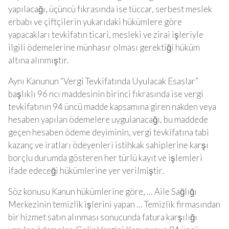
yapılacağı, üçüncü fıkrasında ise tüccar, serbest meslek
erbabı ve çiftçilerin yukarıdaki hükümlere göre
yapacakları tevkifatın ticari, mesleki ve zirai işleriyle
ilgili ödemelerine münhasır olması gerektiği hüküm
altına alınmıştır.
Aynı Kanunun “Vergi Tevkifatında Uyulacak Esaslar”
başlıklı 96 ncı maddesinin birinci fıkrasında ise vergi
tevkifatının 94 üncü madde kapsamına giren nakden veya
hesaben yapılan ödemelere uygulanacağı, bu maddede
geçen hesaben ödeme deyiminin, vergi tevkifatına tabi
kazanç ve iratları ödeyenleri istihkak sahiplerine karşı
borçlu durumda gösteren her türlü kayıt ve işlemleri
ifade edeceği hükümlerine yer verilmiştir.
Söz konusu Kanun hükümlerine göre, … Aile Sağlığı
Merkezinin temizlik işlerini yapan … Temizlik firmasından
bir hizmet satın alınması sonucunda fatura karşılığı