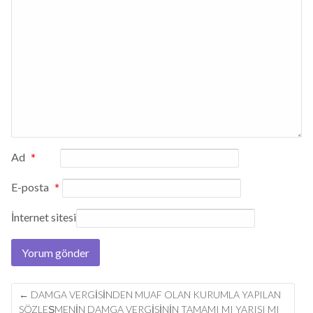
Ad
*
E-posta
*
İnternet sitesi
Post
←
DAMGA VERGISINDEN MUAF OLAN KURUMLA YAPILAN
navigation
SÖZLEŞMENIN DAMGA VERGISININ TAMAMI MI YARISI MI