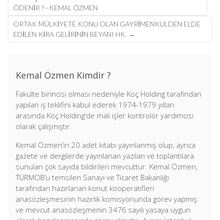
ÖDENIR ?—KEMAL ÖZMEN
ORTAK MÜLKIYETE KONU OLAN GAYRIMENKULDEN ELDE
EDILEN KIRA GELIRININ BEYANI HK.
→
Kemal Özmen Kimdir ?
Fakülte birincisi olması nedeniyle Koç Holding tarafından
yapılan iş teklifini kabul ederek 1974-1979 yılları
arasında Koç Holding’de mali işler kontrolör yardımcısı
olarak çalışmıştır.
Kemal Özmen’in 20 adet kitabı yayınlanmış olup, ayrıca
gazete ve dergilerde yayınlanan yazıları ve toplantılara
sunulan çok sayıda bildirileri mevcuttur. Kemal Özmen,
TÜRMOB’u temsilen Sanayi ve Ticaret Bakanlığı
tarafından hazırlanan konut kooperatifleri
anasözleşmesinin hazırlık komisyonunda görev yapmış
ve mevcut anasözleşmenin 3476 sayılı yasaya uygun