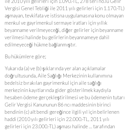
ile 2010 yılı gelirleri için 1.090.-TL, 278 seri no.lu Gelir
Vergisi Genel Tebliği ile 2011 yılı gelirleri için 1.170.-TL)
aşmayan, tevkifata ve istisna uygulamasına konu olmayan
menkul ve gayrimenkul sermaye iratları için yıllık
beyanname verilmeyeceği, diğer gelirler için beyanname
verilmesi halinde bu gelirlerin beyannameye dahil
edilmeyeceği hükme bağlanmıştır.
Bu hükümlere göre;
Yukarıda (a) ve (b) şıklarında yer alan açıklamalar
doğrultusunda, Aile Sağlığı Merkezinin kullanımına
bedelsiz bırakılan gayrimenkul için aile sağlığı
merkezinin kayıtlarında gider gösterilmek kaydıyla
hesaben ödeme gerçekleştirilmesi ve bu ödemenin tutarı
Gelir Vergisi Kanununun 86 ncı maddesinin birinci
bendinin (c) alt bendi gereğince ilgili yıl için belirlenen
haddi (2010 yılı gelirleri için 22.000.-TL, 2011 yılı
gelirleri için 23.000.-TL) aşması halinde … tarafından