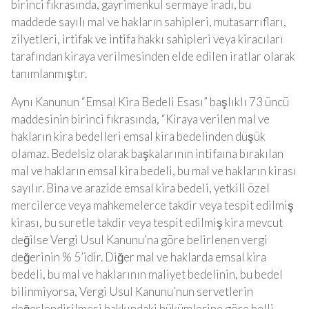
birinci fıkrasında, gayrimenkul sermaye iradı, bu
maddede sayılı mal ve hakların sahipleri, mutasarrıfları,
zilyetleri, irtifak ve intifa hakkı sahipleri veya kiracıları
tarafından kiraya verilmesinden elde edilen iratlar olarak
tanımlanmıştır.
Aynı Kanunun “Emsal Kira Bedeli Esası” başlıklı 73 üncü
maddesinin birinci fıkrasında, “Kiraya verilen mal ve
hakların kira bedelleri emsal kira bedelinden düşük
olamaz. Bedelsiz olarak başkalarının intifaına bırakılan
mal ve hakların emsal kira bedeli, bu mal ve hakların kirası
sayılır. Bina ve arazide emsal kira bedeli, yetkili özel
mercilerce veya mahkemelerce takdir veya tespit edilmiş
kirası, bu suretle takdir veya tespit edilmiş kira mevcut
değilse Vergi Usul Kanunu’na göre belirlenen vergi
değerinin % 5’idir. Diğer mal ve haklarda emsal kira
bedeli, bu mal ve haklarının maliyet bedelinin, bu bedel
bilinmiyorsa, Vergi Usul Kanunu’nun servetlerin
değerlendirilmesi hakkındaki hükümlerine göre belli