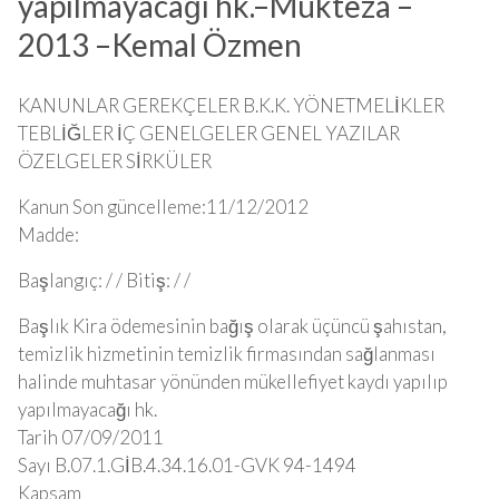
yapılmayacağı hk.–Mukteza –
2013 –Kemal Özmen
KANUNLAR GEREKÇELER B.K.K. YÖNETMELİKLER
TEBLİĞLER İÇ GENELGELER GENEL YAZILAR
ÖZELGELER SİRKÜLER
Kanun Son güncelleme:11/12/2012
Madde:
Başlangıç: / / Bitiş: / /
Başlık Kira ödemesinin bağış olarak üçüncü şahıstan,
temizlik hizmetinin temizlik firmasından sağlanması
halinde muhtasar yönünden mükellefiyet kaydı yapılıp
yapılmayacağı hk.
Tarih 07/09/2011
Sayı B.07.1.GİB.4.34.16.01-GVK 94-1494
Kapsam