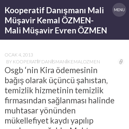
Skip
Kooperatif Danışmanı Mali
to
MENU
content
Müşavir Kemal ÖZMEN-
Mali Müşavir Evren ÖZMEN
OCAK 4, 2013
BY
KOOPERATIFDANISMANIKEMALOZMEN
Osgb ‘nin Kira ödemesinin
bağış olarak üçüncü şahıstan,
temizlik hizmetinin temizlik
firmasından sağlanması halinde
muhtasar yönünden
mükellefiyet kaydı yapılıp