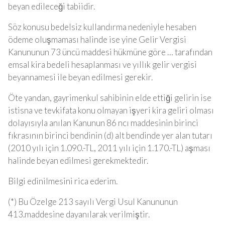
beyan edileceği tabiidir.
Söz konusu bedelsiz kullandırma nedeniyle hesaben
ödeme oluşmaması halinde ise yine Gelir Vergisi
Kanununun 73 üncü maddesi hükmüne göre … tarafından
emsal kira bedeli hesaplanması ve yıllık gelir vergisi
beyannamesi ile beyan edilmesi gerekir.
Öte yandan, gayrimenkul sahibinin elde ettiği gelirin ise
istisna ve tevkifata konu olmayan işyeri kira geliri olması
dolayısıyla anılan Kanunun 86 ncı maddesinin birinci
fıkrasının birinci bendinin (d) alt bendinde yer alan tutarı
(2010 yılı için 1.090.-TL, 2011 yılı için 1.170.-TL) aşması
halinde beyan edilmesi gerekmektedir.
Bilgi edinilmesini rica ederim.
(*) Bu Özelge 213 sayılı Vergi Usul Kanununun
413.maddesine dayanılarak verilmiştir.