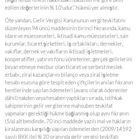
edilen değerlerinin % 10’udur.” hükmü yer almıştır.
Öte yandan, Gelir Vergisi Kanununun vergi tevkifatını
düzenleyen 94 üncü maddesinin birinci fıkrasında, kamu
idare ve müesseseleri, iktisadî kamu müesseseleri, sair
kurumlar, ticaret şirketleri, iş ortaklıkları, dernekler,
vakıflar, dernek ve vakıfların iktisadî işletmeleri,
kooperatifler, yatırım fonu yönetenler, gerçek gelirlerini
beyan etmeye mecbur olan ticaret ve serbest meslek
erbabı, zirai kazançlarını bilanço veya ziraî işletme
hesabı esasına göre tespit eden çiftçilerin anılan fıkranın
bentlerinde sayılan ödemeleri (avans olarak ödenenler
dâhil) nakden veya hesaben yaptıkları sırada, istihkak
sahiplerinin gelir vergilerine mahsuben tevkifat
yapmaları gerektiği hükme bağlanmış olup aynı fıkranın
(5/a) alt bendinde, 70 inci maddede yazılı mal ve hakların
kiralanması karşılığı yapılan ödemelerden (2009/14592
sayılı BKK ile) % 20 oranında gelir vergisi tevkifatı