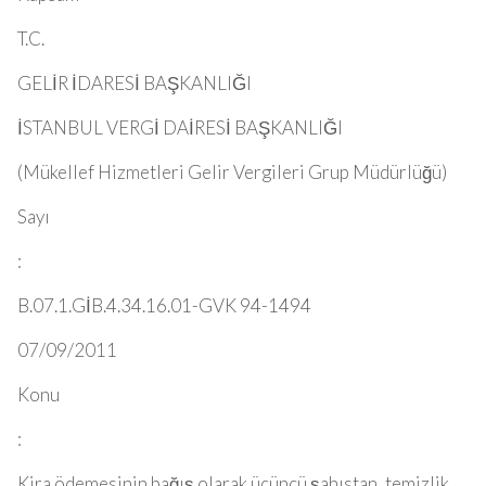
T.C.
GELİR İDARESİ BAŞKANLIĞI
İSTANBUL VERGİ DAİRESİ BAŞKANLIĞI
(Mükellef Hizmetleri Gelir Vergileri Grup Müdürlüğü)
Sayı
:
B.07.1.GİB.4.34.16.01-GVK 94-1494
07/09/2011
Konu
:
Kira ödemesinin bağış olarak üçüncü şahıstan, temizlik