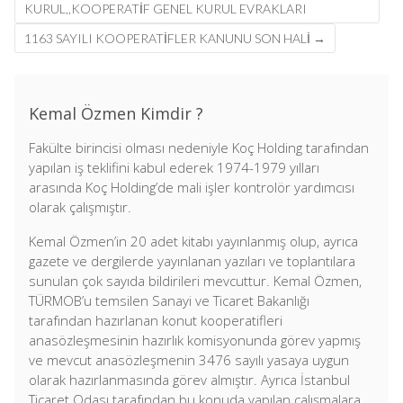
KURUL,,KOOPERATIF GENEL KURUL EVRAKLARI
1163 SAYILI KOOPERATIFLER KANUNU SON HALI
→
Kemal Özmen Kimdir ?
Fakülte birincisi olması nedeniyle Koç Holding tarafından
yapılan iş teklifini kabul ederek 1974-1979 yılları
arasında Koç Holding’de mali işler kontrolör yardımcısı
olarak çalışmıştır.
Kemal Özmen’in 20 adet kitabı yayınlanmış olup, ayrıca
gazete ve dergilerde yayınlanan yazıları ve toplantılara
sunulan çok sayıda bildirileri mevcuttur. Kemal Özmen,
TÜRMOB’u temsilen Sanayi ve Ticaret Bakanlığı
tarafından hazırlanan konut kooperatifleri
anasözleşmesinin hazırlık komisyonunda görev yapmış
ve mevcut anasözleşmenin 3476 sayılı yasaya uygun
olarak hazırlanmasında görev almıştır. Ayrıca İstanbul
Ticaret Odası tarafından bu konuda yapılan çalışmalara