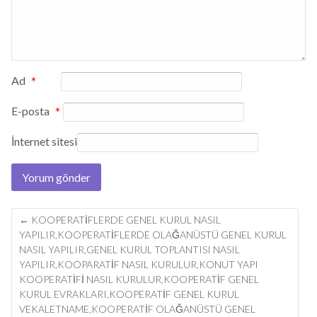
Ad
*
E-posta
*
İnternet sitesi
Post
←
KOOPERATIFLERDE GENEL KURUL NASIL
navigation
YAPILIR,KOOPERATIFLERDE OLAĞANÜSTÜ GENEL KURUL
NASIL YAPILIR,GENEL KURUL TOPLANTISI NASIL
YAPILIR,KOOPARATIF NASIL KURULUR,KONUT YAPI
KOOPERATIFI NASIL KURULUR,KOOPERATIF GENEL
KURUL EVRAKLARI,KOOPERATIF GENEL KURUL
VEKALETNAME,KOOPERATIF OLAĞANÜSTÜ GENEL