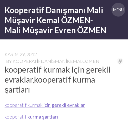
Skip
Kooperatif Danışmanı Mali
to
MENU
content
Müşavir Kemal ÖZMEN-
Mali Müşavir Evren ÖZMEN
KASIM 29, 2012
BY
KOOPERATIFDANISMANIKEMALOZMEN
kooperatif kurmak için gerekli
evraklar,kooperatif kurma
şartları
kooperatif kurmak
için gerekli evraklar
kooperatif
kurma şartları