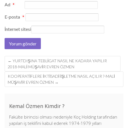
Ad
*
E-posta
*
İnternet sitesi
Post
←
YURTDIŞINA TEBLIGAT NASIL NE KADARA YAPILIR
navigation
2018-MALI MÜŞAVIR EVREN ÖZMEN
KOOPERATIFLERE IKTISADI IŞLETME NASIL AÇILIR ?-MALI
MÜŞAVIR EVREN ÖZMEN
→
Kemal Özmen Kimdir ?
Fakülte birincisi olması nedeniyle Koç Holding tarafından
yapılan iş teklifini kabul ederek 1974-1979 yılları