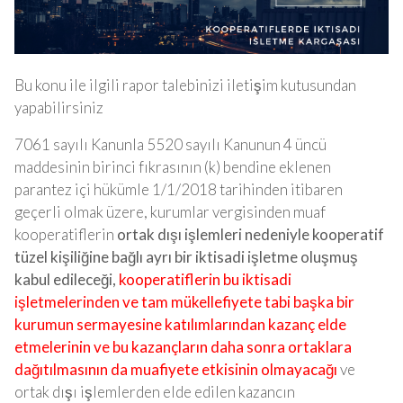
Bu konu ile ilgili rapor talebinizi iletişim kutusundan
yapabilirsiniz
7061 sayılı Kanunla 5520 sayılı Kanunun 4 üncü
maddesinin birinci fıkrasının (k) bendine eklenen
parantez içi hükümle 1/1/2018 tarihinden itibaren
geçerli olmak üzere, kurumlar vergisinden muaf
kooperatiflerin
ortak dışı işlemleri nedeniyle kooperatif
tüzel kişiliğine bağlı ayrı bir iktisadi işletme oluşmuş
kabul edileceği,
kooperatiflerin bu iktisadi
işletmelerinden ve tam mükellefiyete tabi başka bir
kurumun sermayesine katılımlarından kazanç elde
etmelerinin ve bu kazançların daha sonra ortaklara
dağıtılmasının da muafiyete etkisinin olmayacağı
ve
ortak dışı işlemlerden elde edilen kazancın