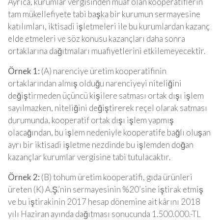
Ayrıca, kurumlar vergisinden muaf olan kooperatiflerin
tam mükellefiyete tabi başka bir kurumun sermayesine
katılımları, iktisadi işletmeleri ile bu kurumlardan kazanç
elde etmeleri ve söz konusu kazançları daha sonra
ortaklarına dağıtmaları muafiyetlerini etkilemeyecektir.
Örnek 1:
(A) narenciye üretim kooperatifinin
ortaklarından almış olduğu narenciyeyi niteliğini
değiştirmeden üçüncü kişilere satması ortak dışı işlem
sayılmazken, niteliğini değiştirerek reçel olarak satması
durumunda, kooperatif ortak dışı işlem yapmış
olacağından, bu işlem nedeniyle kooperatife bağlı oluşan
ayrı bir iktisadi işletme nezdinde bu işlemden doğan
kazançlar kurumlar vergisine tabi tutulacaktır.
Örnek 2:
(B) tohum üretim kooperatifi, gıda ürünleri
üreten (K) A.Ş.’nin sermayesinin %20’sine iştirak etmiş
ve bu iştirakinin 2017 hesap dönemine ait kârını 2018
yılı Haziran ayında dağıtması sonucunda 1.500.000.-TL