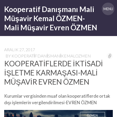
Skip
Kooperatif Danışmanı Mali
to
MENU
content
Müşavir Kemal ÖZMEN-
Mali Müşavir Evren ÖZMEN
ARALIK 27, 2017
BY
KOOPERATIFDANISMANIKEMALOZMEN
KOOPERATİFLERDE İKTİSADİ
İŞLETME KARMAŞASI-MALİ
MÜŞAVİR EVREN ÖZMEN
Kurumlar vergisinden muaf olan kooperatiflerde ortak
dışı işlemlerin vergilendirilmesi-EVREN ÖZMEN