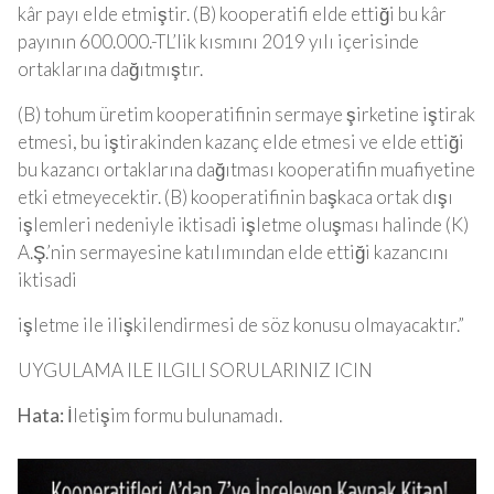
kâr payı elde etmiştir. (B) kooperatifi elde ettiği bu kâr
payının 600.000.-TL’lik kısmını 2019 yılı içerisinde
ortaklarına dağıtmıştır.
(B) tohum üretim kooperatifinin sermaye şirketine iştirak
etmesi, bu iştirakinden kazanç elde etmesi ve elde ettiği
bu kazancı ortaklarına dağıtması kooperatifin muafiyetine
etki etmeyecektir. (B) kooperatifinin başkaca ortak dışı
işlemleri nedeniyle iktisadi işletme oluşması halinde (K)
A.Ş.’nin sermayesine katılımından elde ettiği kazancını
iktisadi
işletme ile ilişkilendirmesi de söz konusu olmayacaktır.”
UYGULAMA ILE ILGILI SORULARINIZ ICIN
Hata:
İletişim formu bulunamadı.