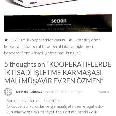
1163 sayili kooperatifler kanunu
iktisadi işletme
kooperatif
,
Kooperatif
,
kooperatif iktisadi işletmesi
,
kooperatiflere iktisadi işletme nasıl kurulur ?
5 thoughts on “
KOOPERATİFLERDE
İKTİSADİ İŞLETME KARMAŞASI-
MALİ MÜŞAVİR EVREN ÖZMEN
”
Muhsin Dalfidan
Aralık 27, 2017, 1:12 pm
Yanıtla
Sorular, cevaplar ve belirsizlikler:
1-Kooperatif kurumlar vergisi muafiyetinden feragat edip
kurumlar vergisi mükellefiyeti tesis ettirse ortaklık dışı