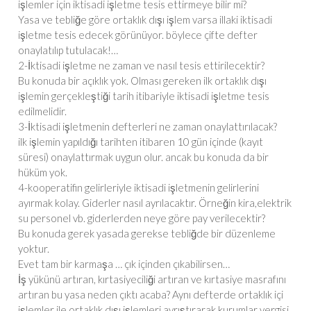
işlemler için iktisadi işletme tesis ettirmeye bilir mi?
Yasa ve tebliğe göre ortaklık dışı işlem varsa illaki iktisadi
işletme tesis edecek görünüyor. böylece çifte defter
onaylatılıp tutulacak!…
2-İktisadi işletme ne zaman ve nasıl tesis ettirilecektir?
Bu konuda bir açıklık yok. Olması gereken ilk ortaklık dışı
işlemin gerçekleştiği tarih itibariyle iktisadi işletme tesis
edilmelidir.
3-İktisadi işletmenin defterleri ne zaman onaylattırılacak?
ilk işlemin yapıldığı tarihten itibaren 10 gün içinde (kayıt
süresi) onaylattırmak uygun olur. ancak bu konuda da bir
hüküm yok.
4-kooperatifin gelirleriyle iktisadi işletmenin gelirlerini
ayırmak kolay. Giderler nasıl ayrılacaktır. Örneğin kira,elektrik
su personel vb. giderlerden neye göre pay verilecektir?
Bu konuda gerek yasada gerekse tebliğde bir düzenleme
yoktur.
Evet tam bir karmaşa … çık içinden çıkabilirsen…
İş yükünü artıran, kırtasiyeciliği artıran ve kırtasiye masrafını
artıran bu yasa neden çıktı acaba? Aynı defterde ortaklık içi
işlemler ile ortaklık dışı işlemleri ayrıştırarak kurumlar vergisi