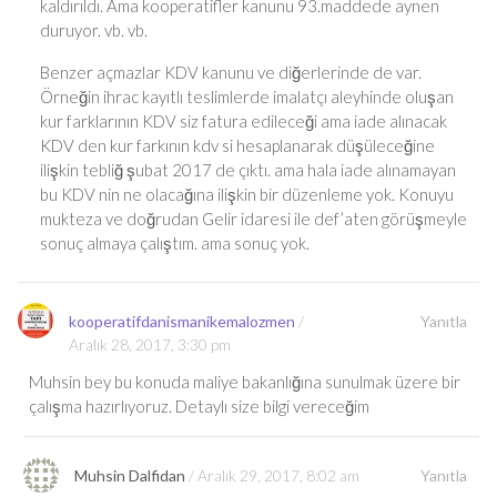
kaldırıldı. Ama kooperatifler kanunu 93.maddede aynen
duruyor. vb. vb.
Benzer açmazlar KDV kanunu ve diğerlerinde de var.
Örneğin ihrac kayıtlı teslimlerde imalatçı aleyhinde oluşan
kur farklarının KDV siz fatura edileceği ama iade alınacak
KDV den kur farkının kdv si hesaplanarak düşüleceğine
ilişkin tebliğ şubat 2017 de çıktı. ama hala iade alınamayan
bu KDV nin ne olacağına ilişkin bir düzenleme yok. Konuyu
mukteza ve doğrudan Gelir idaresi ile def’aten görüşmeyle
sonuç almaya çalıştım. ama sonuç yok.
kooperatifdanismanikemalozmen
Yanıtla
Aralık 28, 2017, 3:30 pm
Muhsin bey bu konuda maliye bakanlığına sunulmak üzere bir
çalışma hazırlıyoruz. Detaylı size bilgi vereceğim
Muhsin Dalfidan
Aralık 29, 2017, 8:02 am
Yanıtla