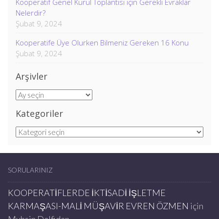
Kooperatif Genel Kurul Toplantısı için Gerekli Evraklar
Nelerdir?
Şubat 9, 2024
Kooperatife Üye Olurken Bilmeniz Gereken 16 Konu
Şubat 9, 2024
Arşivler
Arşivler
Kategoriler
Kategoriler
SORULARINIZ
KOOPERATİFLERDE İKTİSADİ İŞLETME
KARMAŞASI-MALİ MÜŞAVİR EVREN ÖZMEN
için
Muhsin Dalfidan