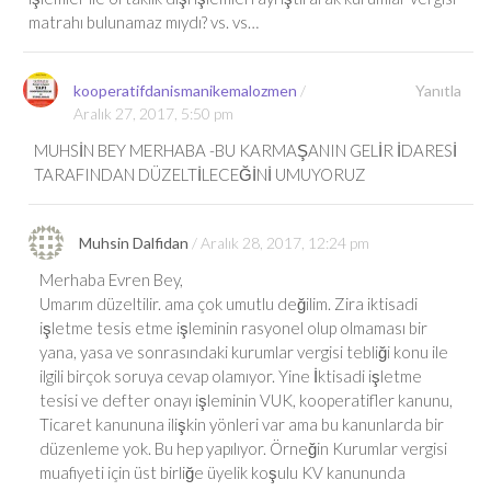
matrahı bulunamaz mıydı? vs. vs…
kooperatifdanismanikemalozmen
Yanıtla
Aralık 27, 2017, 5:50 pm
MUHSİN BEY MERHABA -BU KARMAŞANIN GELİR İDARESİ
TARAFINDAN DÜZELTİLECEĞİNİ UMUYORUZ
Muhsin Dalfidan
Aralık 28, 2017, 12:24 pm
Merhaba Evren Bey,
Umarım düzeltilir. ama çok umutlu değilim. Zira iktisadi
işletme tesis etme işleminin rasyonel olup olmaması bir
yana, yasa ve sonrasındaki kurumlar vergisi tebliği konu ile
ilgili birçok soruya cevap olamıyor. Yine İktisadi işletme
tesisi ve defter onayı işleminin VUK, kooperatifler kanunu,
Ticaret kanununa ilişkin yönleri var ama bu kanunlarda bir
düzenleme yok. Bu hep yapılıyor. Örneğin Kurumlar vergisi
muafiyeti için üst birliğe üyelik koşulu KV kanununda