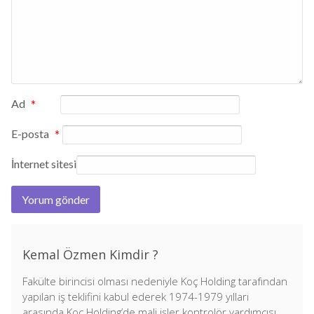
Ad
*
E-posta
*
İnternet sitesi
Kemal Özmen Kimdir ?
Fakülte birincisi olması nedeniyle Koç Holding tarafından
yapılan iş teklifini kabul ederek 1974-1979 yılları
arasında Koç Holding’de mali işler kontrolör yardımcısı