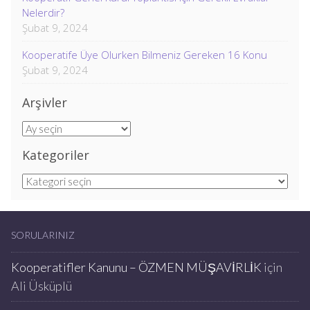
Nelerdir?
Şubat 9, 2024
Kooperatife Üye Olurken Bilmeniz Gereken 16 Konu
Şubat 9, 2024
Arşivler
Arşivler
Kategoriler
Kategoriler
SORULARINIZ
Kooperatifler Kanunu – ÖZMEN MÜŞAVİRLİK
için
Ali Üsküplü