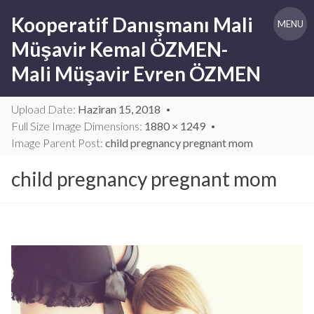
Skip
Kooperatif Danışmanı Mali
to
MENU
content
Müşavir Kemal ÖZMEN-
Mali Müşavir Evren ÖZMEN
Upload Date:
Haziran 15, 2018
Full Size Image Dimensions:
1880 × 1249
Image Parent Post:
child pregnancy pregnant mom
child pregnancy pregnant mom