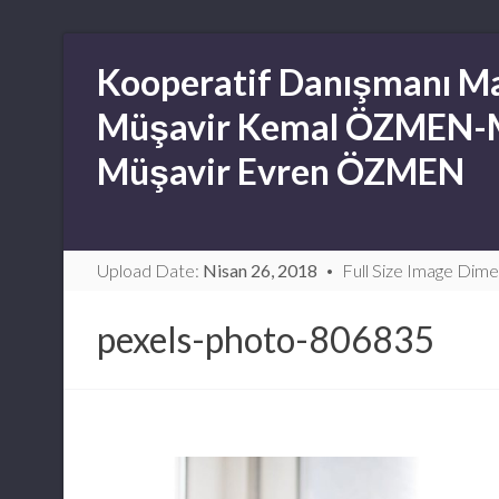
Skip
Kooperatif Danışmanı Ma
to
content
Müşavir Kemal ÖZMEN-
Müşavir Evren ÖZMEN
Upload Date:
Nisan 26, 2018
Full Size Image Dime
pexels-photo-806835