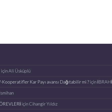
K
için
Ali Üsküplü
-Kooperatifler Kar Payı avansı Dağıtabilir mi ?
için
İBRAH
İsmihan
ÖREVLERİ
için
Cihangir Yıldız