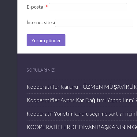
E-posta
*
İnternet sitesi
SORULARINIZ
Kooperatifler Kanunu – ÖZMEN MÜŞAVİRLİ
Kooperatifler Avans Kar Dağıtımı Yapabilir mi ?
Kooperatif Yonetim kurulu seçilme sartlari
için
KOOPERATİFLERDE DİVAN BAŞKANININ G