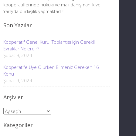
kooperatiflerinde hukuki ve mali danışmanlık ve
Yargı’da bilirkişilik yapmaktadır.
Son Yazılar
Kooperatif Genel Kurul Toplantısı için Gerekli
Evraklar Nelerdir?
Şubat 9, 2024
Kooperatife Üye Olurken Bilmeniz Gereken 16
Konu
Şubat 9, 2024
Arşivler
Arşivler
Kategoriler