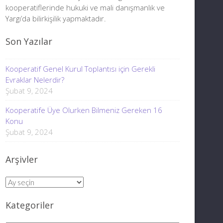
kooperatiflerinde hukuki ve mali danışmanlık ve
Yargı’da bilirkişilik yapmaktadır.
Son Yazılar
Kooperatif Genel Kurul Toplantısı için Gerekli
Evraklar Nelerdir?
Şubat 9, 2024
Kooperatife Üye Olurken Bilmeniz Gereken 16
Konu
Şubat 9, 2024
Arşivler
Arşivler
Kategoriler