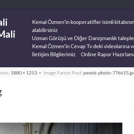
li
Kemal Özmen’in kooperatifler isimli kitabının
alabilirsiniz
Mali
Uzman Görüşü ve Diğer Danışmanlık taleplerini
Kemal Özmen’in Cevap Tv deki videolarına ve
İletişim Bilgilerimiz
Online Rapor Hazırlama
sions:
1880 × 1253
Image Parent Post:
pexels-photo-776615.jp
g