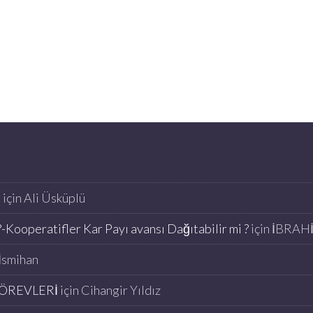
K
için
Ali Üsküplü
-Kooperatifler Kar Payı avansı Dağıtabilir mi ?
için
İBRAH
İsmihan
ÖREVLERİ
için
Cihangir Yıldız