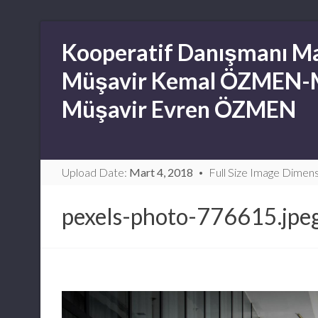
Skip
Kooperatif Danışmanı Ma
to
content
Müşavir Kemal ÖZMEN-
Müşavir Evren ÖZMEN
Upload Date:
Mart 4, 2018
Full Size Image Dimen
pexels-photo-776615.jpe