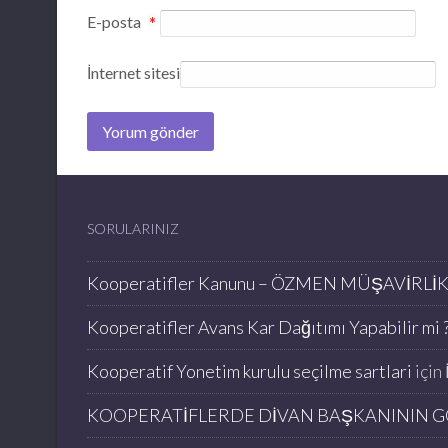
E-posta
*
İnternet sitesi
SORULARINIZ
Kooperatifler Kanunu – ÖZMEN MÜŞAVİRLİ
Kooperatifler Avans Kar Dağıtımı Yapabilir mi ?
Kooperatif Yonetim kurulu seçilme sartlari
için
KOOPERATİFLERDE DİVAN BAŞKANININ G