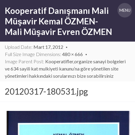
Skip
Kooperatif Danışmanı Mali
to
MENU
content
Müşavir Kemal ÖZMEN-
Mali Müşavir Evren ÖZMEN
Upload Date:
Mart 17, 2012
Full Size Image Dimensions:
480 × 666
Image Parent Post:
Kooperatifler,organize sanayi bolgeleri
ve 634 sayili kat mulkiyeti kanunu’na göre yönetilen site
yönetimleri hakkındaki sorularınızı bize sorabilirsiniz
20120317-180531.jpg