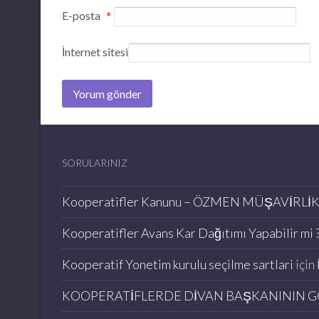
E-posta
*
İnternet sitesi
SORULARINIZ
Kooperatifler Kanunu – ÖZMEN MÜŞAVİRLİ
Kooperatifler Avans Kar Dağıtımı Yapabilir mi ?
Kooperatif Yonetim kurulu seçilme sartlari
için
KOOPERATİFLERDE DİVAN BAŞKANININ G