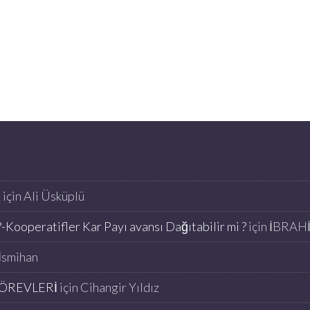
K
için
Ali Üsküplü
-Kooperatifler Kar Payı avansı Dağıtabilir mi ?
için
İBRAH
İsmihan
ÖREVLERİ
için
Cihangir Yıldız