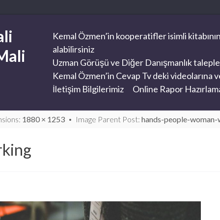
li
Kemal Özmen’in kooperatifler isimli kitabının
alabilirsiniz
Mali
Uzman Görüşü ve Diğer Danışmanlık taleplerini
Kemal Özmen’in Cevap Tv deki videolarına ve
İletişim Bilgilerimiz
Online Rapor Hazırlama
nsions:
1880 × 1253
Image Parent Post:
hands-people-woman-
king