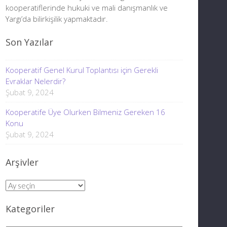
kooperatiflerinde hukuki ve mali danışmanlık ve
Yargı’da bilirkişilik yapmaktadır.
Son Yazılar
Kooperatif Genel Kurul Toplantısı için Gerekli
Evraklar Nelerdir?
Şubat 9, 2024
Kooperatife Üye Olurken Bilmeniz Gereken 16
Konu
Şubat 9, 2024
Arşivler
Arşivler
Kategoriler