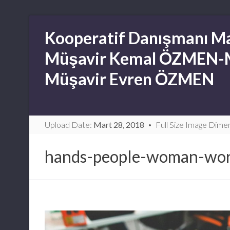
Skip
Kooperatif Danışmanı Ma
to
content
Müşavir Kemal ÖZMEN-
Müşavir Evren ÖZMEN
Upload Date:
Mart 28, 2018
Full Size Image Dime
hands-people-woman-wor