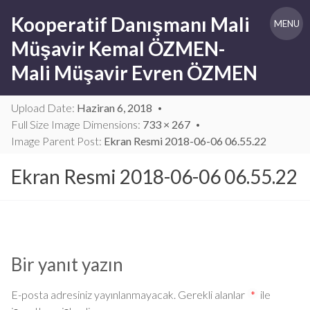
Skip
Kooperatif Danışmanı Mali
to
MENU
content
Müşavir Kemal ÖZMEN-
Mali Müşavir Evren ÖZMEN
Upload Date:
Haziran 6, 2018
Full Size Image Dimensions:
733 × 267
Image Parent Post:
Ekran Resmi 2018-06-06 06.55.22
Ekran Resmi 2018-06-06 06.55.22
Bir yanıt yazın
E-posta adresiniz yayınlanmayacak.
Gerekli alanlar
*
ile