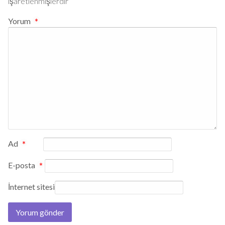
işaretlenmişlerdir
Yorum
*
Ad
*
E-posta
*
İnternet sitesi