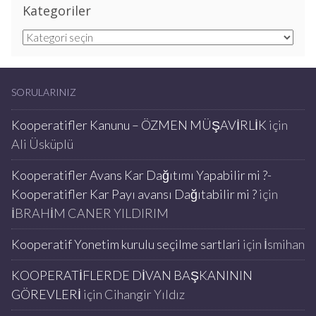
Kategoriler
Kategoriler
SORULARINIZ
Kooperatifler Kanunu – ÖZMEN MÜŞAVİRLİK
için
Ali Üsküplü
Kooperatifler Avans Kar Dağıtımı Yapabilir mi ?-
Kooperatifler Kar Payı avansı Dağıtabilir mi ?
için
İBRAHİM CANER YILDIRIM
Kooperatif Yonetim kurulu seçilme sartlari
için
İsmihan
KOOPERATİFLERDE DİVAN BAŞKANININ
GÖREVLERİ
için
Cihangir Yıldız